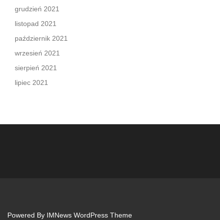
grudzień 2021
listopad 2021
październik 2021
wrzesień 2021
sierpień 2021
lipiec 2021
Powered By
IMNews WordPress Theme