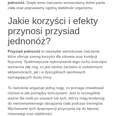
jednonóż.
Dzięki temu ćwiczeniu wzmacniamy dolne partie
ciała oraz poprawiamy ogólną stabilność organizmu.
Jakie korzyści i efekty
przynosi przysiad
jednonóż?
Przysiad jednonóż
to niezwykle wartościowe ćwiczenie,
które oferuje szereg korzyści dla zdrowia oraz kondycji
fizycznej. Systematyczne wykonywanie tego ruchu znacząco
wzmacnia siłę nóg, co jest istotne zarówno w codziennych
aktywnościach, jak i w dyscyplinach sportowych
wymagających dużej mocy.
To ćwiczenie angażuje jedną nogę, co pomaga zniwelować
różnice w sile pomiędzy kończynami. Jest to szczególnie
ważne dla osób po urazach lub tych, którzy mają tendencję
do nierównomiernego obciążania ciała podczas treningów.
Wyrównanie tych dysproporcji przyczynia się do lepszej
równowagi oraz stabilności.