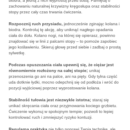
biodra, a jedną z nich wyprostuj przed sobą. Pamiętaj o
zachowaniu naturalnej krzywizny kręgosłupa oraz stabilności
stopy przez cały czas trwania ćwiczenia.
Rozpocznij ruch przysiadu,
jednocześnie zginając kolana i
biodra. Kontroluj tę akcję, aby uniknąć nagłego opadania
ciała do dołu. Kolano nogi, na której się opierasz, powinno
znajdować się w linii z palcami stopy – to pomoże zapobiec
jego koślawieniu. Skieruj głowę przed siebie i zadbaj o prostą
sylwetkę.
Podczas opuszczania ciała upewnij się, że ciężar jest
równomiernie rozłożony na całej stopie;
unikaj
przenoszenia go ani na palce, ani na pięty. Gdy tylna część
uda dotknie łydki, mocno odepchnij się od podłoża i wróć do
pozycji wyjściowej poprzez wyprostowanie kolana.
Stabilność tułowia jest niezwykle istotna;
staraj się
unikać skręcania ciała oraz przyjmowania kociego grzbietu.
Ćwiczenie wykonuj w spokojnym tempie; pozwoli to lepiej
kontrolować ruch i zmniejszyć ryzyko kontuzji.
Regularna praktyka
nie tylko poprawi Twoją technikę, ale