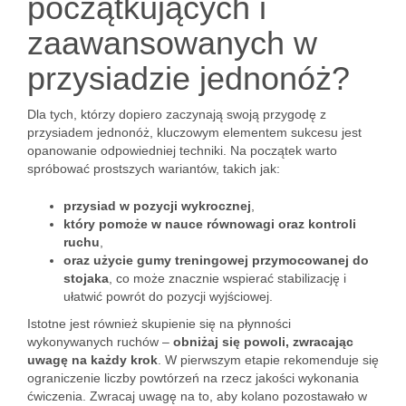
początkujących i
zaawansowanych w
przysiadzie jednonóż?
Dla tych, którzy dopiero zaczynają swoją przygodę z
przysiadem jednonóż, kluczowym elementem sukcesu jest
opanowanie odpowiedniej techniki. Na początek warto
spróbować prostszych wariantów, takich jak:
przysiad w pozycji wykrocznej
,
który pomoże w nauce równowagi oraz kontroli
ruchu
,
oraz użycie gumy treningowej przymocowanej do
stojaka
, co może znacznie wspierać stabilizację i
ułatwić powrót do pozycji wyjściowej.
Istotne jest również skupienie się na płynności
wykonywanych ruchów –
obniżaj się powoli, zwracając
uwagę na każdy krok
. W pierwszym etapie rekomenduje się
ograniczenie liczby powtórzeń na rzecz jakości wykonania
ćwiczenia. Zwracaj uwagę na to, aby kolano pozostawało w