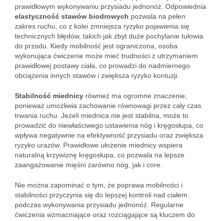
prawidłowym wykonywaniu przysiadu jednonóż. Odpowiednia
elastyczność stawów biodrowych
pozwala na pełen
zakres ruchu, co z kolei zmniejsza ryzyko pojawienia się
technicznych błędów, takich jak zbyt duże pochylanie tułowia
do przodu. Kiedy mobilność jest ograniczona, osoba
wykonująca ćwiczenie może mieć trudności z utrzymaniem
prawidłowej postawy ciała, co prowadzi do nadmiernego
obciążenia innych stawów i zwiększa ryzyko kontuzji.
Stabilność miednicy
również ma ogromne znaczenie,
ponieważ umożliwia zachowanie równowagi przez cały czas
trwania ruchu. Jeżeli miednica nie jest stabilna, może to
prowadzić do niewłaściwego ustawienia nóg i kręgosłupa, co
wpływa negatywnie na efektywność przysiadu oraz zwiększa
ryzyko urazów. Prawidłowe ułożenie miednicy wspiera
naturalną krzywiznę kręgosłupa, co pozwala na lepsze
zaangażowanie mięśni zarówno nóg, jak i core.
Nie można zapominać o tym, że poprawa mobilności i
stabilności przyczynia się do lepszej kontroli nad ciałem
podczas wykonywania przysiadu jednonóż. Regularne
ćwiczenia wzmacniające oraz rozciągające są kluczem do