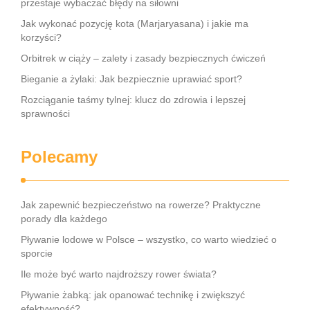
przestaje wybaczać błędy na siłowni
Jak wykonać pozycję kota (Marjaryasana) i jakie ma
korzyści?
Orbitrek w ciąży – zalety i zasady bezpiecznych ćwiczeń
Bieganie a żylaki: Jak bezpiecznie uprawiać sport?
Rozciąganie taśmy tylnej: klucz do zdrowia i lepszej
sprawności
Polecamy
Jak zapewnić bezpieczeństwo na rowerze? Praktyczne
porady dla każdego
Pływanie lodowe w Polsce – wszystko, co warto wiedzieć o
sporcie
Ile może być warto najdroższy rower świata?
Pływanie żabką: jak opanować technikę i zwiększyć
efektywność?