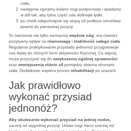
ciała,
następnie zginamy kolano nogi podporowej i opadamy
w dół tak, aby tylna część uda dotknęła łydki,
po chwili odepchnięcie się stopą od podłoża umożliwia
powrót do pierwotnej pozycji.
To ćwiczenie nie tylko wzmacnia
mięśnie nóg
; ma również
pozytywny wpływ na
równowagę
i
stabilność całego ciała
.
Regularne praktykowanie przysiadu jednonóż przygotowuje
nas lepiej do różnych form aktywności fizycznej. Co więcej,
może przyczynić się do
zwiększenia ogólnej sprawności
oraz
zmniejszenia różnic sił
pomiędzy obiema stronami
ciała. Dodatkowo wspiera proces
rehabilitacji
po urazach.
Jak prawidłowo
wykonać przysiad
jednonóż?
Aby skutecznie wykonać przysiad na jednej nodze,
zacznij od wygodnej pozycji. Ustaw nogi nieco szerzej niż