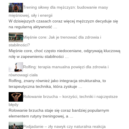
Trening siłowy dla mężczyzn: budowanie masy
mięśniowej, siły i energii
W dzisiejszych czasach coraz więcej mężczyzn decyduje się
na regularną aktywność …
Mięśnie core: Jak je trenować dla zdrowia i
stabilności?
Mięśnie core, choć często niedoceniane, odgrywają kluczową
rolę w zapewnieniu stabilności …
Rolfing: terapia manualna powięzi dla zdrowia i
równowagi ciała
Rolfing, znany również jako integracja strukturalna, to
terapeutyczna technika, która zyskuje …
Rolowanie brzucha – korzyści, techniki i najczęstsze
błędy
Rolowanie brzucha staje się coraz bardziej popularnym
elementem rutyny treningowej, a …
Podjadanie – zły nawyk czy naturalna reakcja