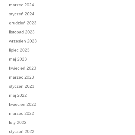
marzec 2024
styczeń 2024
grudzień 2023
listopad 2023
wrzesień 2023
lipiec 2023
maj 2023
kwiecień 2023
marzec 2023
styczeń 2023
maj 2022
kwiecień 2022
marzec 2022
luty 2022
styczeń 2022