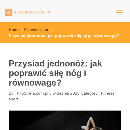
FitoStrefa.com.pl
Home
/
Fitness i sport
/
Przysiad jednonóż: jak poprawić siłę nóg i równowagę?
Przysiad jednonóż: jak
poprawić siłę nóg i
równowagę?
By :
FitoStrefa.com.pl
5 września 2025
Category :
Fitness i
sport