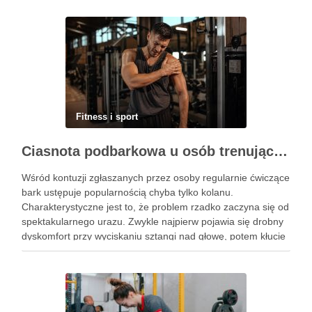
Fitness i sport
Ciasnota podbarkowa u osób trenujących – kiedy bark przestaje wybaczać błędy na siłowni
Wśród kontuzji zgłaszanych przez osoby regularnie ćwiczące
bark ustępuje popularnością chyba tylko kolanu.
Charakterystyczne jest to, że problem rzadko zaczyna się od
spektakularnego urazu. Zwykle najpierw pojawia się drobny
dyskomfort przy wyciskaniu sztangi nad głowę, potem kłucie
przy zakładaniu koszulki, a po kilku tygodniach ból budzi w
nocy. Za tym …