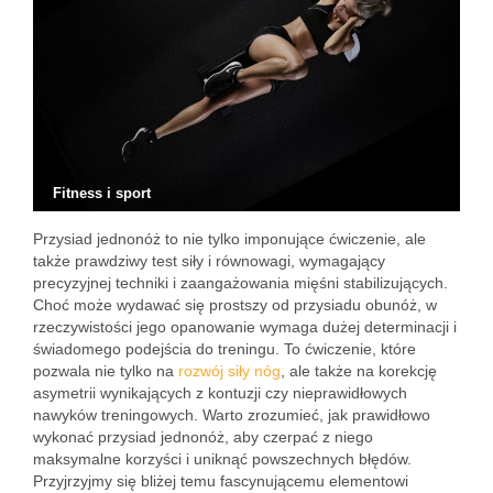
Fitness i sport
Przysiad jednonóż to nie tylko imponujące ćwiczenie, ale
także prawdziwy test siły i równowagi, wymagający
precyzyjnej techniki i zaangażowania mięśni stabilizujących.
Choć może wydawać się prostszy od przysiadu obunóż, w
rzeczywistości jego opanowanie wymaga dużej determinacji i
świadomego podejścia do treningu. To ćwiczenie, które
pozwala nie tylko na
rozwój siły nóg
, ale także na korekcję
asymetrii wynikających z kontuzji czy nieprawidłowych
nawyków treningowych. Warto zrozumieć, jak prawidłowo
wykonać przysiad jednonóż, aby czerpać z niego
maksymalne korzyści i uniknąć powszechnych błędów.
Przyjrzyjmy się bliżej temu fascynującemu elementowi