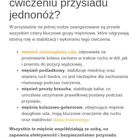
ćwiczeniu przysiadu
jednonóż?
W przysiadzie na jednej nodze zaangażowane są przede
wszystkim cztery kluczowe grupy mięśniowe, które odgrywają
istotną rolę w stabilizacji i wykonaniu tego ćwiczenia.
mięsień czworogłowy uda
, odpowiada za
prostowanie kolana zarówno w trakcie ruchu w dół, jak
i powrotu do pozycji wyjściowej,
mięsień pośladkowy
, stabilizuje miednicę oraz
wspiera ruch biodra, co jest niezbędne dla zachowania
równowagi podczas ćwiczenia,
mięsień prosty brzucha
, stabilizuje tułów, co
umożliwia utrzymanie prawidłowej postawy podczas
przysiadu,
mięśnie kulszowo-goleniowe
, obejmujące mięśnie
dwugłowe uda, mają kluczowe znaczenie dla ruchu
oraz stabilności
stawu kolanowego
.
Wszystkie te mięśnie współdziałają ze sobą, co
zapewnia efektywność i bezpieczeństwo przysiadu