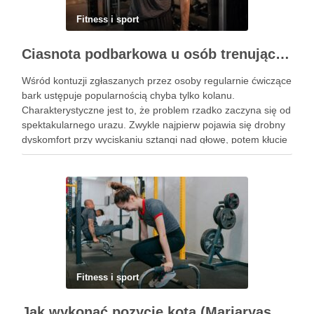
Fitness i sport
Ciasnota podbarkowa u osób trenujących – kiedy bark przestaje wybaczać błędy na siłowni
Wśród kontuzji zgłaszanych przez osoby regularnie ćwiczące
bark ustępuje popularnością chyba tylko kolanu.
Charakterystyczne jest to, że problem rzadko zaczyna się od
spektakularnego urazu. Zwykle najpierw pojawia się drobny
dyskomfort przy wyciskaniu sztangi nad głowę, potem kłucie
przy zakładaniu koszulki, a po kilku tygodniach ból budzi w
nocy. Za tym …
Fitness i sport
Jak wykonać pozycję kota (Marjaryasana) i jakie ma korzyści?