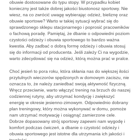
obuwie dostosowane do typu stopy. W przypadku kobiet
konieczny jest także dobrej jakości biustonosz sportowy. Nie
wiesz, na co zwrócić uwagę wybierając odzież, bieliznę oraz
obuwie sportowe? Warto w takiej sytuacji wybrać się do
sprawdzonego sklepu stacjonarnego i poprosić pracowników
o fachową poradę. Pamiętaj, że dbanie o odpowiedni poziom
czystości odzieży i obuwia sportowego to bardzo ważna
kwestia. Aby zadbać o dobrą formę odzieży i obuwia stosuj
się do informacji od producenta. Jeśli zależy Ci na wygodzie,
warto zdecydować się na odzież, którą można prać w pralce.
Choć jesień to pora roku, która skłania nas do większej ilości
przytulnych wieczorów spędzonych w domowym zaciszu, nie
oznacza to, że należy zaniedbać swoją aktywność fizyczną.
Wręcz przeciwnie, warto włączyć trening na brzuch do naszej
codziennej rutyny, aby utrzymać kondycję i zwiększyć
energię w okresie jesienno-zimowym. Odpowiednio dobrany
plan treningowy, który można wykonywać w domu, pomoże
nam utrzymać motywację i osiągnąć zamierzone cele.
Dobrze dopasowany strój sportowy zapewni nam wygodę i
komfort podczas ćwiczeń, a dbanie o czystość odzieży i
obuwia sportowego jest istotne dla utrzymania ich jakości i