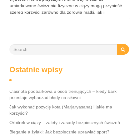
umiarkowane ćwiczenia fizyczne w ciąży mogą przynieść
szereg korzyści zarówno dla zdrowia matki, jak i
rozwijającego się dziecka? Właściwie dobrany program
treningowy, dostosowany do indywidualnych potrzeb, może
wspierać …
Ostatnie wpisy
Ciasnota podbarkowa u osób trenujących – kiedy bark
przestaje wybaczać błędy na siłowni
Jak wykonać pozycję kota (Marjaryasana) i jakie ma
korzyści?
Orbitrek w ciąży – zalety i zasady bezpiecznych ćwiczeń
Bieganie a żylaki: Jak bezpiecznie uprawiać sport?