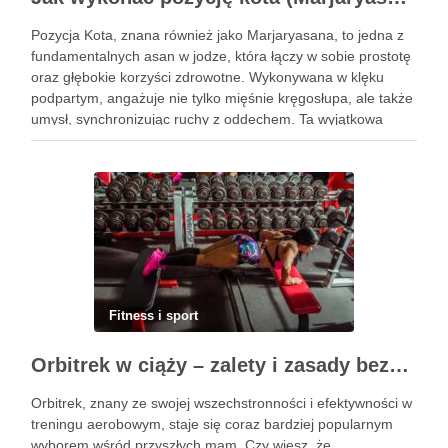
Pozycja Kota, znana również jako Marjaryasana, to jedna z
fundamentalnych asan w jodze, która łączy w sobie prostotę
oraz głębokie korzyści zdrowotne. Wykonywana w klęku
podpartym, angażuje nie tylko mięśnie kręgosłupa, ale także
umysł, synchronizując ruchy z oddechem. Ta wyjątkowa
praktyka nie tylko poprawia elastyczność ciała, ale również
przynosi ulgę …
Fitness i sport
Orbitrek w ciąży – zalety i zasady bezpiecznych ćwiczeń
Orbitrek, znany ze swojej wszechstronności i efektywności w
treningu aerobowym, staje się coraz bardziej popularnym
wyborem wśród przyszłych mam. Czy wiesz, że