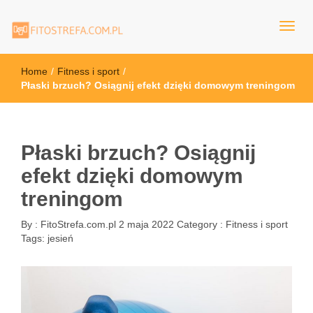
FitoStrefa.com.pl
Home
/
Fitness i sport
/
Płaski brzuch? Osiągnij efekt dzięki domowym treningom
Płaski brzuch? Osiągnij
efekt dzięki domowym
treningom
By :
FitoStrefa.com.pl
2 maja 2022
Category :
Fitness i sport
Tags:
jesień