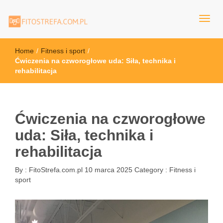
FitoStrefa.com.pl
Home
/
Fitness i sport
/
Ćwiczenia na czworogłowe uda: Siła, technika i
rehabilitacja
Ćwiczenia na czworogłowe
uda: Siła, technika i
rehabilitacja
By :
FitoStrefa.com.pl
10 marca 2025
Category :
Fitness i
sport