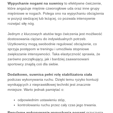
Wypychanie nogami na suwnicy
to efektywne ćwiczenie,
które angażuje mięśnie czworogłowe uda oraz inne grupy
mięśniowe w nogach. Polega ono na wypychaniu obciążenia
w pozycji siedzącej lub leżącej, co pozwala intensywnie
rozwijać siłę nóg.
Jednym z kluczowych atutów tego ćwiczenia jest możliwość
dostosowania ciężaru do indywidualnych potrzeb.
Użytkownicy mogą swobodnie regulować obciążenie, co
sprzyja postępom w treningu i umożliwia stopniowe
zwiększanie intensywności. Taka elastyczność sprawia, że
zarówno początkujący, jak i bardziej zaawansowani
sportowcy znajdą coś dla siebie.
Dodatkowo, suwnica pełni rolę stabilizatora ciała
podczas wykonywania ruchu. Dzięki temu ryzyko kontuzji
wynikających z nieprawidłowej techniki jest znacznie
mniejsze. Warto jednak pamiętać o:
odpowiednim ustawieniu stóp,
kontrolowaniu ruchu przez cały czas jego trwania.
Regularne wykonywanie wypychania nogami
przyczynia