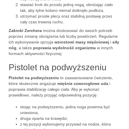
stawiać krok do przodu jedną nogą, obniżając ciało
tak, aby tylne kolano niemal dotknęło podłoża,
utrzymać proste plecy oraz stabilną postawę przez
cały czas trwania ruchu.
Zakroki Zerchera
można dostosować do swoich potrzeb
poprzez zmianę obciążenia lub liczby powtórzeń. Regularne
ich wykonywanie sprzyja
wzrostowi masy mięśniowej
i
siły
nóg
, a także
poprawia wydolność organizmu
w innych
formach aktywności fizycznej.
Pistolet na podwyższeniu
Pistolet na podwyższeniu
to zaawansowane ćwiczenie,
które skutecznie angażuje
mięśnie czworogłowe uda
i
poprawia stabilizację całego ciała. Aby je wykonać
prawidłowo, należy przyjąć odpowiednią pozycję:
stojąc na podwyższeniu, jedna noga powinna być
uniesiona,
druga oparta na krawędzi,
z tej pozycji wykonujemy przysiad na nodze, która