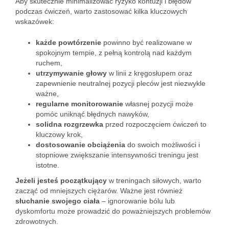
Aby skutecznie minimalizować ryzyko kontuzji i błędów
podczas ćwiczeń, warto zastosować kilka kluczowych
wskazówek:
każde powtórzenie
powinno być realizowane w
spokojnym tempie, z pełną kontrolą nad każdym
ruchem,
utrzymywanie głowy
w linii z kręgosłupem oraz
zapewnienie neutralnej pozycji pleców jest niezwykle
ważne,
regularne monitorowanie
własnej pozycji może
pomóc uniknąć błędnych nawyków,
solidna rozgrzewka
przed rozpoczęciem ćwiczeń to
kluczowy krok,
dostosowanie obciążenia
do swoich możliwości i
stopniowe zwiększanie intensywności treningu jest
istotne.
Jeżeli jesteś początkujący
w treningach siłowych, warto
zacząć od mniejszych ciężarów. Ważne jest również
słuchanie swojego ciała
– ignorowanie bólu lub
dyskomfortu może prowadzić do poważniejszych problemów
zdrowotnych.