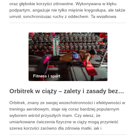
oraz głębokie korzyści zdrowotne. Wykonywana w klęku
podpartym, angażuje nie tylko mięśnie kręgosłupa, ale także
umysł, synchronizując ruchy z oddechem. Ta wyjątkowa
praktyka nie tylko poprawia elastyczność ciała, ale również
przynosi ulgę …
Fitness i sport
Orbitrek w ciąży – zalety i zasady bezpiecznych ćwiczeń
Orbitrek, znany ze swojej wszechstronności i efektywności w
treningu aerobowym, staje się coraz bardziej popularnym
wyborem wśród przyszłych mam. Czy wiesz, że
umiarkowane ćwiczenia fizyczne w ciąży mogą przynieść
szereg korzyści zarówno dla zdrowia matki, jak i
rozwijającego się dziecka? Właściwie dobrany program