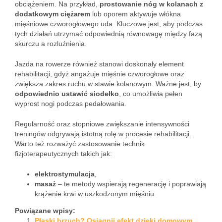
obciążeniem. Na przykład,
prostowanie nóg w kolanach z
dodatkowym ciężarem
lub oporem aktywuje włókna
mięśniowe czworogłowego uda. Kluczowe jest, aby podczas
tych działań utrzymać odpowiednią równowagę między fazą
skurczu a rozluźnienia.
Jazda na rowerze również stanowi doskonały element
rehabilitacji, gdyż angażuje mięśnie czworogłowe oraz
zwiększa zakres ruchu w stawie kolanowym. Ważne jest, by
odpowiednio ustawić siodełko
, co umożliwia pełen
wyprost nogi podczas pedałowania.
Regularność oraz stopniowe zwiększanie intensywności
treningów odgrywają istotną rolę w procesie rehabilitacji.
Warto też rozważyć zastosowanie technik
fizjoterapeutycznych takich jak:
elektrostymulacja
,
masaż
– te metody wspierają regenerację i poprawiają
krążenie krwi w uszkodzonym mięśniu.
Powiązane wpisy:
Płaski brzuch? Osiągnij efekt dzięki domowym