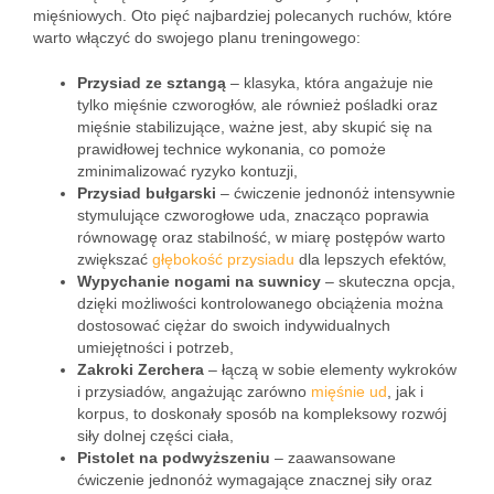
mięśniowych. Oto pięć najbardziej polecanych ruchów, które
warto włączyć do swojego planu treningowego:
Przysiad ze sztangą
– klasyka, która angażuje nie
tylko mięśnie czworogłów, ale również pośladki oraz
mięśnie stabilizujące, ważne jest, aby skupić się na
prawidłowej technice wykonania, co pomoże
zminimalizować ryzyko kontuzji,
Przysiad bułgarski
– ćwiczenie jednonóż intensywnie
stymulujące czworogłowe uda, znacząco poprawia
równowagę oraz stabilność, w miarę postępów warto
zwiększać
głębokość przysiadu
dla lepszych efektów,
Wypychanie nogami na suwnicy
– skuteczna opcja,
dzięki możliwości kontrolowanego obciążenia można
dostosować ciężar do swoich indywidualnych
umiejętności i potrzeb,
Zakroki Zerchera
– łączą w sobie elementy wykroków
i przysiadów, angażując zarówno
mięśnie ud
, jak i
korpus, to doskonały sposób na kompleksowy rozwój
siły dolnej części ciała,
Pistolet na podwyższeniu
– zaawansowane
ćwiczenie jednonóż wymagające znacznej siły oraz