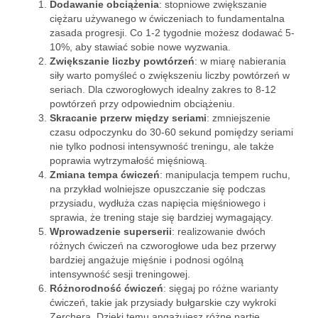
Dodawanie obciążenia
: stopniowe zwiększanie
ciężaru używanego w ćwiczeniach to fundamentalna
zasada progresji. Co 1-2 tygodnie możesz dodawać 5-
10%, aby stawiać sobie nowe wyzwania.
Zwiększanie liczby powtórzeń
: w miarę nabierania
siły warto pomyśleć o zwiększeniu liczby powtórzeń w
seriach. Dla czworogłowych idealny zakres to 8-12
powtórzeń przy odpowiednim obciążeniu.
Skracanie przerw między seriami
: zmniejszenie
czasu odpoczynku do 30-60 sekund pomiędzy seriami
nie tylko podnosi intensywność treningu, ale także
poprawia wytrzymałość mięśniową.
Zmiana tempa ćwiczeń
: manipulacja tempem ruchu,
na przykład wolniejsze opuszczanie się podczas
przysiadu, wydłuża czas napięcia mięśniowego i
sprawia, że trening staje się bardziej wymagający.
Wprowadzenie superserii
: realizowanie dwóch
różnych ćwiczeń na czworogłowe uda bez przerwy
bardziej angażuje mięśnie i podnosi ogólną
intensywność sesji treningowej.
Różnorodność ćwiczeń
: sięgaj po różne warianty
ćwiczeń, takie jak przysiady bułgarskie czy wykroki
Zerchera. Dzięki temu angażujesz różne partie