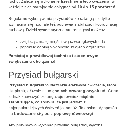
ruchu. Zaleca się wykonanie
trzech serii
tego ćwiczenia, w
każdej z nich starając się osiągnąć od
10 do 15 powtórzeń
.
Regularne wykonywanie przysiadów ze sztangą nie tylko
wzmacnia siłę nóg, ale też poprawia stabilność i koordynację
ruchową. Dzięki systematycznemu treningowi możesz:
zwiększyć masę mięśniową czworogłowych uda,
poprawić ogólną wydolność swojego organizmu.
Pamiętaj o prawidłowej technice i stopniowym
zwiększaniu obciążenia!
Przysiad bułgarski
Przysiad bułgarski
to niezwykle efektywne ćwiczenie, które
skupia się głównie na
mięśniach czworogłowych ud
. Warto
jednak zauważyć, że angażuje również
mięśnie
stabilizujące
, co sprawia, że jest jednym z
najpopularniejszych ćwiczeń jednonóż. To doskonały sposób
na
budowanie siły
oraz
poprawę równowagi
.
Aby prawidłowo wykonać przysiad bułgarski, wykonaj