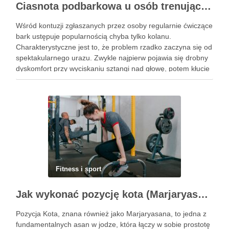
Ciasnota podbarkowa u osób trenujących – kiedy bark przestaje wybaczać błędy na siłowni
Wśród kontuzji zgłaszanych przez osoby regularnie ćwiczące
bark ustępuje popularnością chyba tylko kolanu.
Charakterystyczne jest to, że problem rzadko zaczyna się od
spektakularnego urazu. Zwykle najpierw pojawia się drobny
dyskomfort przy wyciskaniu sztangi nad głowę, potem kłucie
przy zakładaniu koszulki, a po kilku tygodniach ból budzi w
nocy. Za tym …
Fitness i sport
Jak wykonać pozycję kota (Marjaryasana) i jakie ma korzyści?
Pozycja Kota, znana również jako Marjaryasana, to jedna z
fundamentalnych asan w jodze, która łączy w sobie prostotę