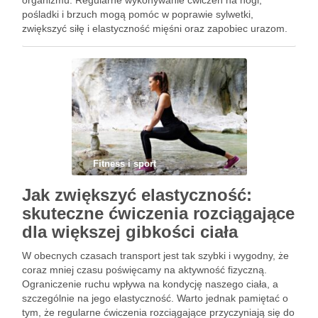
organizmu. Regularne wykonywanie ćwiczeń na nogi,
pośladki i brzuch mogą pomóc w poprawie sylwetki,
zwiększyć siłę i elastyczność mięśni oraz zapobiec urazom.
Dlaczego warto ćwiczyć dolną partię ciała? Zdrowie i fitness
to nie tylko forma …
Fitness i sport
Jak zwiększyć elastyczność:
skuteczne ćwiczenia rozciągające
dla większej gibkości ciała
W obecnych czasach transport jest tak szybki i wygodny, że
coraz mniej czasu poświęcamy na aktywność fizyczną.
Ograniczenie ruchu wpływa na kondycję naszego ciała, a
szczególnie na jego elastyczność. Warto jednak pamiętać o
tym, że regularne ćwiczenia rozciągające przyczyniają się do