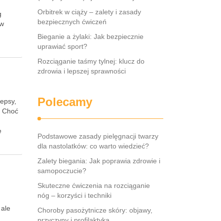
Orbitrek w ciąży – zalety i zasady
g
bezpiecznych ćwiczeń
 w
Bieganie a żylaki: Jak bezpiecznie
uprawiać sport?
Rozciąganie taśmy tylnej: klucz do
zdrowia i lepszej sprawności
Polecamy
cepsy,
. Choć
e
Podstawowe zasady pielęgnacji twarzy
dla nastolatków: co warto wiedzieć?
Zalety biegania: Jak poprawia zdrowie i
samopoczucie?
Skuteczne ćwiczenia na rozciąganie
nóg – korzyści i techniki
 ale
Choroby pasożytnicze skóry: objawy,
przyczyny i profilaktyka