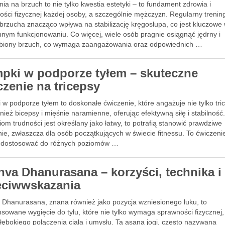
ia na brzuch to nie tylko kwestia estetyki – to fundament zdrowia i
ości fizycznej każdej osoby, a szczególnie mężczyzn. Regularny trenin
brzucha znacząco wpływa na stabilizację kręgosłupa, co jest kluczowe
nnym funkcjonowaniu. Co więcej, wiele osób pragnie osiągnąć jędrny i
biony brzuch, co wymaga zaangażowania oraz odpowiednich …
pki w podporze tyłem – skuteczne
czenie na tricepsy
w podporze tyłem to doskonałe ćwiczenie, które angażuje nie tylko tri
nież bicepsy i mięśnie naramienne, oferując efektywną siłę i stabilność
iom trudności jest określany jako łatwy, to potrafią stanowić prawdziwe
ie, zwłaszcza dla osób początkujących w świecie fitnessu. To ćwiczeni
dostosować do różnych poziomów …
hva Dhanurasana – korzyści, technika i
eciwwskazania
 Dhanurasana, znana również jako pozycja wzniesionego łuku, to
owane wygięcie do tyłu, które nie tylko wymaga sprawności fizycznej,
łębokiego połączenia ciała i umysłu. Ta asana jogi, często nazywana