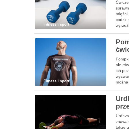
Ćwiczen
sprawn
mięśni 
codzie
Fitness i sport
wyrzeź
Pom
ćwi
Pompki 
ale rów
ich poz
wyzwan
Fitness i sport
można 
Urd
prz
Urdhva
zaawans
także g