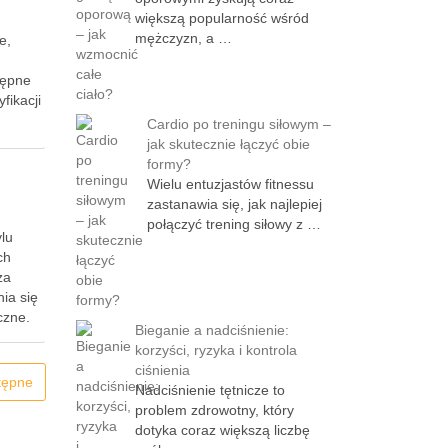
większą popularność wśród
mężczyzn, a …
e,
tępne
fikacji
Cardio po treningu siłowym –
jak skutecznie łączyć obie
formy?
Wielu entuzjastów fitnessu
zastanawia się, jak najlepiej
połączyć trening siłowy z …
lu
ch
za
ia się
czne.
Bieganie a nadciśnienie:
korzyści, ryzyka i kontrola
ciśnienia
tępne
Nadciśnienie tętnicze to
problem zdrowotny, który
dotyka coraz większą liczbę