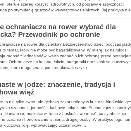
em, oferuje szereg korzyści zdrowotnych, od poprawy elastyczności
upa po stymulację gruczołów wewnątrzwydzielniczych. Jej praktyka nie 
a na …
ie ochraniacze na rower wybrać dla
ecka? Przewodnik po ochronie
ochraniacze na rower dla dziecka? Bezpieczeństwo dzieci podczas jazd
 to temat, który nie może być bagatelizowany. W miarę jak najmłodsi
ają radość z jednośladów, warto zadbać o ich ochronę przed potencjal
ami. Ochraniacze na kolana, łokcie, nadgarstki oraz kask są kluczowym
tami, które mogą znacząco zredukować ryzyko …
aste w jodze: znaczenie, tradycja i
howa więź
 to nie tylko zwrot, ale głęboko zakorzeniony w kulturze hinduskiej ges
wyraża szacunek, jedność i duchowe połączenie. Pochodzący z sanskryt
a „kłaniam się boskości w Tobie z boskości we mnie”, co symbolizuje
ne uznanie i honorowanie istnienia drugiej osoby. W praktyce jogi, na
a kluczową rolę, wprowadzając uczestników …