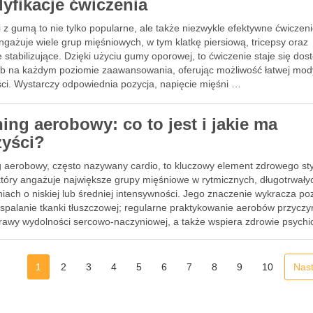
yfikacje ćwiczenia
z gumą to nie tylko popularne, ale także niezwykle efektywne ćwiczeni
ngażuje wiele grup mięśniowych, w tym klatkę piersiową, tricepsy oraz
 stabilizujące. Dzięki użyciu gumy oporowej, to ćwiczenie staje się dos
ób na każdym poziomie zaawansowania, oferując możliwość łatwej mody
ści. Wystarczy odpowiednia pozycja, napięcie mięśni …
ing aerobowy: co to jest i jakie ma
zyści?
g aerobowy, często nazywany cardio, to kluczowy element zdrowego sty
 który angażuje największe grupy mięśniowe w rytmicznych, długotrwały
iach o niskiej lub średniej intensywności. Jego znaczenie wykracza po
spalanie tkanki tłuszczowej; regularne praktykowanie aerobów przyczyn
rawy wydolności sercowo-naczyniowej, a także wspiera zdrowie psychi
esz, że …
1
2
3
4
5
6
7
8
9
10
Nas