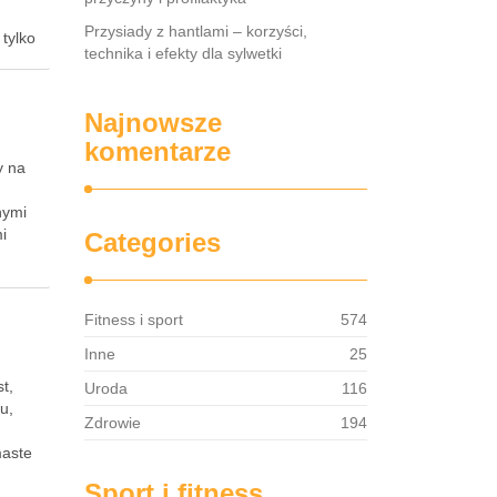
Przysiady z hantlami – korzyści,
tylko
technika i efekty dla sylwetki
Najnowsze
komentarze
y na
nymi
i
Categories
Fitness i sport
574
Inne
25
t,
Uroda
116
u,
Zdrowie
194
maste
Sport i fitness