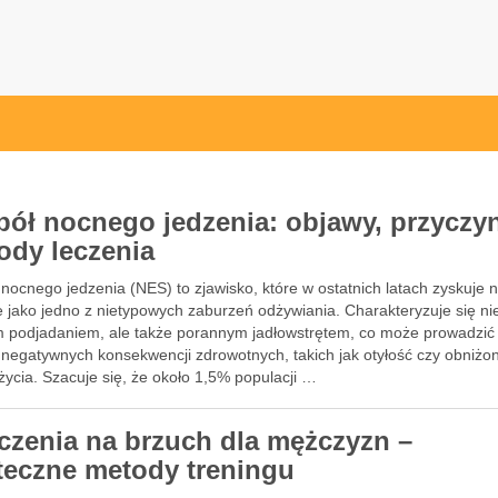
pl
pół nocnego jedzenia: objawy, przyczyn
ody leczenia
nocnego jedzenia (NES) to zjawisko, które w ostatnich latach zyskuje 
 jako jedno z nietypowych zaburzeń odżywiania. Charakteryzuje się nie
 podjadaniem, ale także porannym jadłowstrętem, co może prowadzić
 negatywnych konsekwencji zdrowotnych, takich jak otyłość czy obniżo
życia. Szacuje się, że około 1,5% populacji …
czenia na brzuch dla mężczyzn –
teczne metody treningu