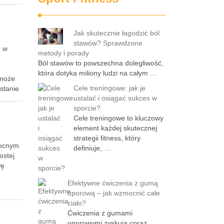
Jak skutecznie łagodzić ból
stawów? Sprawdzone
ę w
metody i porady
Ból stawów to powszechna dolegliwość,
która dotyka miliony ludzi na całym …
 może
Cele treningowe: jak je
stanie
ustalać i osiągać sukces w
sporcie?
o
Cele treningowe to kluczowy
element każdej skutecznej
strategii fitness, który
nocnym
definiuje, …
ostej
wę
Efektywne ćwiczenia z gumą
oporową – jak wzmocnić całe
ciało?
Ćwiczenia z gumami
oporowymi zyskują coraz