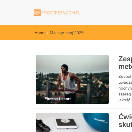
FitoStrefa.com.
Home
/
Miesiąc:
maj 2025
Zes
met
Zespół 
uwadze
nocnym
szereg
Fitness i sport
jakość 
Ćwi
sku