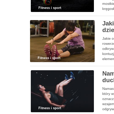
mostki
Fitness i sport
kręgosł
wpływ
Jak
dzi
Jakie 
rowerze
odkryw
kontuzj
Fitness i sport
elemen
Nam
duc
Namaste
który 
oznacz
wzajem
Fitness i sport
odgryw