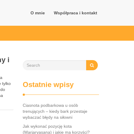
O mnie
Współpraca i kontakt
y i
na
Ostatnie wpisy
 tylko
 do
na
Ciasnota podbarkowa u osób
trenujących – kiedy bark przestaje
wybaczać błędy na siłowni
Jak wykonać pozycję kota
(Marjaryasana) i jakie ma korzyści?