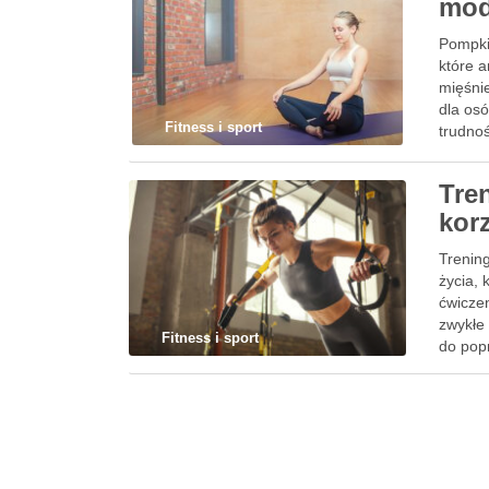
mod
Pompki 
które a
mięśnie
dla os
Fitness i sport
trudno
Tren
kor
Trenin
życia,
ćwiczen
zwykłe 
Fitness i sport
do pop
Czy wi