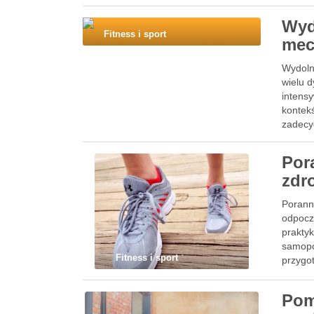
Wyd
Fitness i sport
mec
Wydoln
wielu 
intensy
kontek
zadecy
swoich
Por
zdr
Porann
odpoczy
praktyk
samopo
Fitness i sport
przygo
Pom