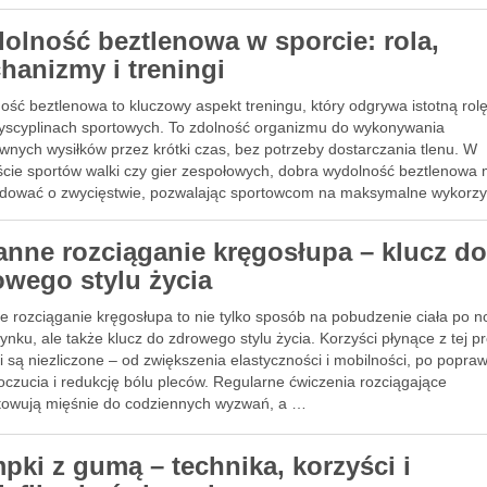
olność beztlenowa w sporcie: rola,
hanizmy i treningi
ość beztlenowa to kluczowy aspekt treningu, który odgrywa istotną rol
dyscyplinach sportowych. To zdolność organizmu do wykonywania
wnych wysiłków przez krótki czas, bez potrzeby dostarczania tlenu. W
ście sportów walki czy gier zespołowych, dobra wydolność beztlenowa
dować o zwycięstwie, pozwalając sportowcom na maksymalne wykorzy
 możliwości w …
anne rozciąganie kręgosłupa – klucz d
owego stylu życia
e rozciąganie kręgosłupa to nie tylko sposób na pobudzenie ciała po 
nku, ale także klucz do zdrowego stylu życia. Korzyści płynące z tej pr
i są niezliczone – od zwiększenia elastyczności i mobilności, po popra
czucia i redukcję bólu pleców. Regularne ćwiczenia rozciągające
towują mięśnie do codziennych wyzwań, a …
pki z gumą – technika, korzyści i