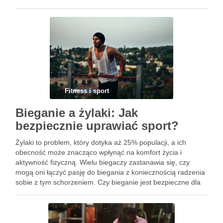
rozwijającego się dziecka? Właściwie dobrany program
treningowy, dostosowany do indywidualnych potrzeb, może
wspierać …
Fitness i sport
Bieganie a żylaki: Jak
bezpiecznie uprawiać sport?
Żylaki to problem, który dotyka aż 25% populacji, a ich
obecność może znacząco wpłynąć na komfort życia i
aktywność fizyczną. Wielu biegaczy zastanawia się, czy
mogą oni łączyć pasję do biegania z koniecznością radzenia
sobie z tym schorzeniem. Czy bieganie jest bezpieczne dla
osób z żylakami? Odpowiednio dobrana aktywność fizyczna
…