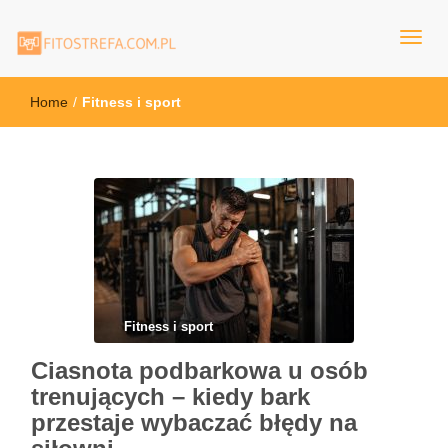
FitoStrefa.com.pl
Home
/
Fitness i sport
Fitness i sport
Ciasnota podbarkowa u osób
trenujących – kiedy bark
przestaje wybaczać błędy na