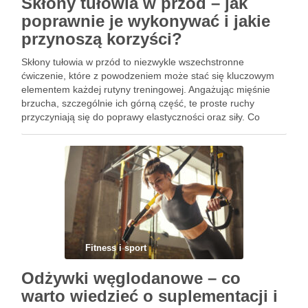
Skłony tułowia w przód – jak
poprawnie je wykonywać i jakie
przynoszą korzyści?
Skłony tułowia w przód to niezwykle wszechstronne
ćwiczenie, które z powodzeniem może stać się kluczowym
elementem każdej rutyny treningowej. Angażując mięśnie
brzucha, szczególnie ich górną część, te proste ruchy
przyczyniają się do poprawy elastyczności oraz siły. Co
więcej, skłony te działają jak delikatny stretching, który
pomaga rozluźnić napięte mięśnie grzbietu, …
Fitness i sport
Odżywki węglodanowe – co
warto wiedzieć o suplementacji i