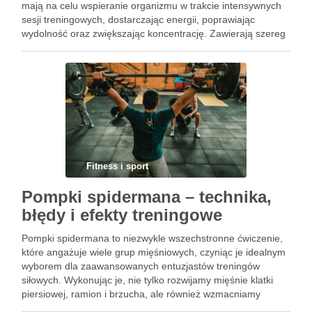
mają na celu wspieranie organizmu w trakcie intensywnych
sesji treningowych, dostarczając energii, poprawiając
wydolność oraz zwiększając koncentrację. Zawierają szereg
substancji aktywnych, takich jak kofeina czy aminokwasy,
które kompleksowo wpływają na nasze osiągi. W miarę …
Fitness i sport
Pompki spidermana – technika,
błędy i efekty treningowe
Pompki spidermana to niezwykle wszechstronne ćwiczenie,
które angażuje wiele grup mięśniowych, czyniąc je idealnym
wyborem dla zaawansowanych entuzjastów treningów
siłowych. Wykonując je, nie tylko rozwijamy mięśnie klatki
piersiowej, ramion i brzucha, ale również wzmacniamy
mięśnie stabilizujące kręgosłupa, co jest kluczowe dla