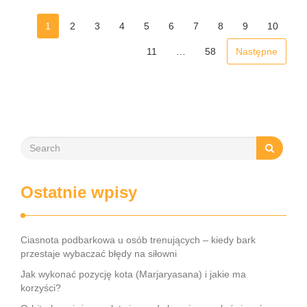
utrzymania prawidłowej postawy ciała. Ciekawostką jest, że
pompkami spidermana …
1
2
3
4
5
6
7
8
9
10
11
…
58
Następne
Ostatnie wpisy
Ciasnota podbarkowa u osób trenujących – kiedy bark
przestaje wybaczać błędy na siłowni
Jak wykonać pozycję kota (Marjaryasana) i jakie ma
korzyści?