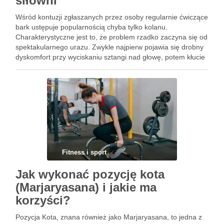
siłowni
Wśród kontuzji zgłaszanych przez osoby regularnie ćwiczące
bark ustępuje popularnością chyba tylko kolanu.
Charakterystyczne jest to, że problem rzadko zaczyna się od
spektakularnego urazu. Zwykle najpierw pojawia się drobny
dyskomfort przy wyciskaniu sztangi nad głowę, potem kłucie
przy zakładaniu koszulki, a po kilku tygodniach ból budzi w
nocy. Za tym …
Fitness i sport
Jak wykonać pozycję kota
(Marjaryasana) i jakie ma
korzyści?
Pozycja Kota, znana również jako Marjaryasana, to jedna z