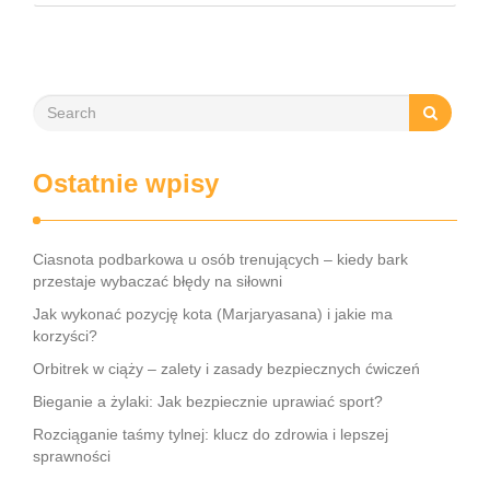
rozwijającego się dziecka? Właściwie dobrany program
treningowy, dostosowany do indywidualnych potrzeb, może
wspierać …
Ostatnie wpisy
Ciasnota podbarkowa u osób trenujących – kiedy bark
przestaje wybaczać błędy na siłowni
Jak wykonać pozycję kota (Marjaryasana) i jakie ma
korzyści?
Orbitrek w ciąży – zalety i zasady bezpiecznych ćwiczeń
Bieganie a żylaki: Jak bezpiecznie uprawiać sport?
Rozciąganie taśmy tylnej: klucz do zdrowia i lepszej
sprawności