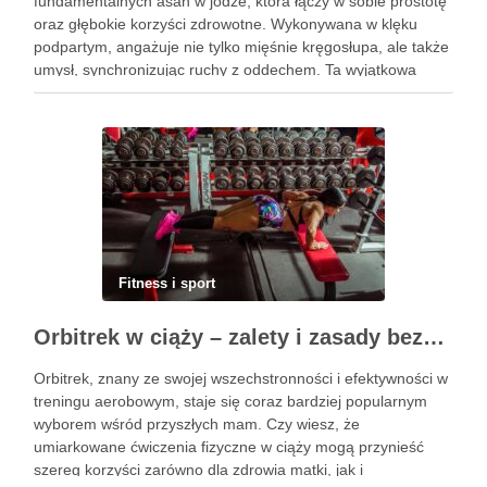
fundamentalnych asan w jodze, która łączy w sobie prostotę
oraz głębokie korzyści zdrowotne. Wykonywana w klęku
podpartym, angażuje nie tylko mięśnie kręgosłupa, ale także
umysł, synchronizując ruchy z oddechem. Ta wyjątkowa
praktyka nie tylko poprawia elastyczność ciała, ale również
przynosi ulgę …
Fitness i sport
Orbitrek w ciąży – zalety i zasady bezpiecznych ćwiczeń
Orbitrek, znany ze swojej wszechstronności i efektywności w
treningu aerobowym, staje się coraz bardziej popularnym
wyborem wśród przyszłych mam. Czy wiesz, że
umiarkowane ćwiczenia fizyczne w ciąży mogą przynieść
szereg korzyści zarówno dla zdrowia matki, jak i