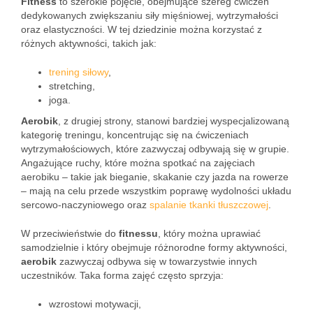
Fitness
to szerokie pojęcie, obejmujące szereg ćwiczeń
dedykowanych zwiększaniu siły mięśniowej, wytrzymałości
oraz elastyczności. W tej dziedzinie można korzystać z
różnych aktywności, takich jak:
trening siłowy
,
stretching,
joga.
Aerobik
, z drugiej strony, stanowi bardziej wyspecjalizowaną
kategorię treningu, koncentrując się na ćwiczeniach
wytrzymałościowych, które zazwyczaj odbywają się w grupie.
Angażujące ruchy, które można spotkać na zajęciach
aerobiku – takie jak bieganie, skakanie czy jazda na rowerze
– mają na celu przede wszystkim poprawę wydolności układu
sercowo-naczyniowego oraz
spalanie tkanki tłuszczowej
.
W przeciwieństwie do
fitnessu
, który można uprawiać
samodzielnie i który obejmuje różnorodne formy aktywności,
aerobik
zazwyczaj odbywa się w towarzystwie innych
uczestników. Taka forma zajęć często sprzyja:
wzrostowi motywacji,