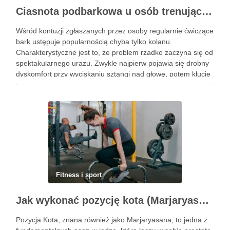
Ciasnota podbarkowa u osób trenujących – kiedy bark przestaje wybaczać błędy na siłowni
Wśród kontuzji zgłaszanych przez osoby regularnie ćwiczące
bark ustępuje popularnością chyba tylko kolanu.
Charakterystyczne jest to, że problem rzadko zaczyna się od
spektakularnego urazu. Zwykle najpierw pojawia się drobny
dyskomfort przy wyciskaniu sztangi nad głowę, potem kłucie
przy zakładaniu koszulki, a po kilku tygodniach ból budzi w
nocy. Za tym …
Fitness i sport
Jak wykonać pozycję kota (Marjaryasana) i jakie ma korzyści?
Pozycja Kota, znana również jako Marjaryasana, to jedna z