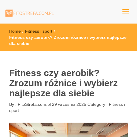
FitoStrefa.com.pl
Home
/
Fitness i sport
/
Fitness czy aerobik? Zrozum różnice i wybierz najlepsze
dla siebie
Fitness czy aerobik?
Zrozum różnice i wybierz
najlepsze dla siebie
By :
FitoStrefa.com.pl
29 września 2025
Category :
Fitness i
sport