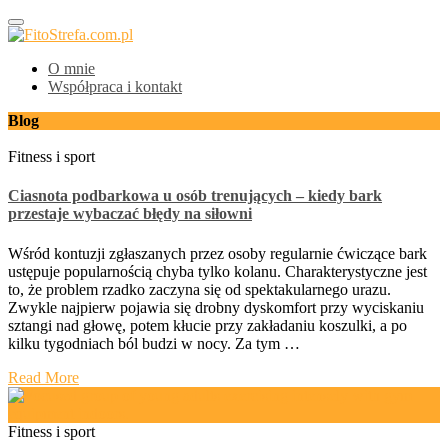
FitoStrefa.com.pl
O mnie
Współpraca i kontakt
Blog
Fitness i sport
Ciasnota podbarkowa u osób trenujących – kiedy bark
przestaje wybaczać błędy na siłowni
Wśród kontuzji zgłaszanych przez osoby regularnie ćwiczące bark
ustępuje popularnością chyba tylko kolanu. Charakterystyczne jest
to, że problem rzadko zaczyna się od spektakularnego urazu.
Zwykle najpierw pojawia się drobny dyskomfort przy wyciskaniu
sztangi nad głowę, potem kłucie przy zakładaniu koszulki, a po
kilku tygodniach ból budzi w nocy. Za tym …
Read More
Fitness i sport