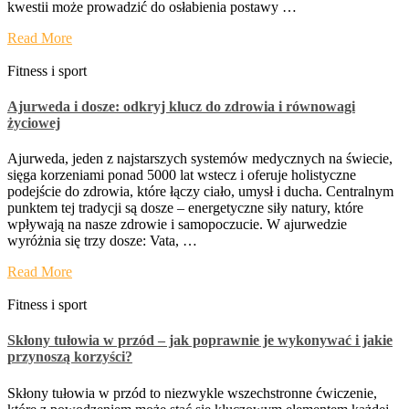
kwestii może prowadzić do osłabienia postawy …
Read More
Fitness i sport
Ajurweda i dosze: odkryj klucz do zdrowia i równowagi
życiowej
Ajurweda, jeden z najstarszych systemów medycznych na świecie,
sięga korzeniami ponad 5000 lat wstecz i oferuje holistyczne
podejście do zdrowia, które łączy ciało, umysł i ducha. Centralnym
punktem tej tradycji są dosze – energetyczne siły natury, które
wpływają na nasze zdrowie i samopoczucie. W ajurwedzie
wyróżnia się trzy dosze: Vata, …
Read More
Fitness i sport
Skłony tułowia w przód – jak poprawnie je wykonywać i jakie
przynoszą korzyści?
Skłony tułowia w przód to niezwykle wszechstronne ćwiczenie,