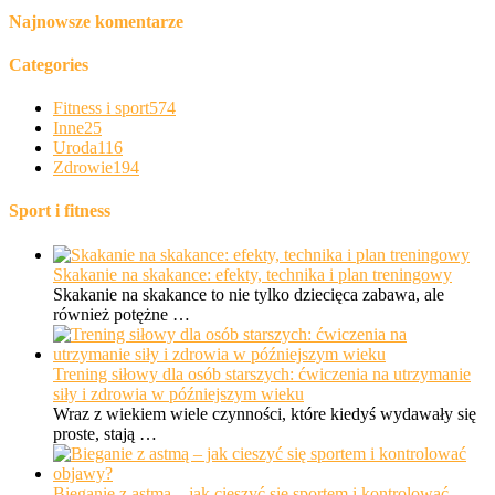
Najnowsze komentarze
Categories
Fitness i sport
574
Inne
25
Uroda
116
Zdrowie
194
Sport i fitness
Skakanie na skakance: efekty, technika i plan treningowy
Skakanie na skakance to nie tylko dziecięca zabawa, ale
również potężne …
Trening siłowy dla osób starszych: ćwiczenia na utrzymanie
siły i zdrowia w późniejszym wieku
Wraz z wiekiem wiele czynności, które kiedyś wydawały się
proste, stają …
Bieganie z astmą – jak cieszyć się sportem i kontrolować