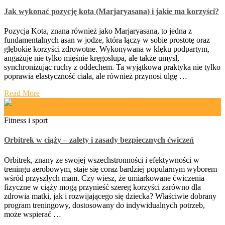
Jak wykonać pozycję kota (Marjaryasana) i jakie ma korzyści?
Pozycja Kota, znana również jako Marjaryasana, to jedna z
fundamentalnych asan w jodze, która łączy w sobie prostotę oraz
głębokie korzyści zdrowotne. Wykonywana w klęku podpartym,
angażuje nie tylko mięśnie kręgosłupa, ale także umysł,
synchronizując ruchy z oddechem. Ta wyjątkowa praktyka nie tylko
poprawia elastyczność ciała, ale również przynosi ulgę …
Read More
Fitness i sport
Orbitrek w ciąży – zalety i zasady bezpiecznych ćwiczeń
Orbitrek, znany ze swojej wszechstronności i efektywności w
treningu aerobowym, staje się coraz bardziej popularnym wyborem
wśród przyszłych mam. Czy wiesz, że umiarkowane ćwiczenia
fizyczne w ciąży mogą przynieść szereg korzyści zarówno dla
zdrowia matki, jak i rozwijającego się dziecka? Właściwie dobrany
program treningowy, dostosowany do indywidualnych potrzeb,
może wspierać …