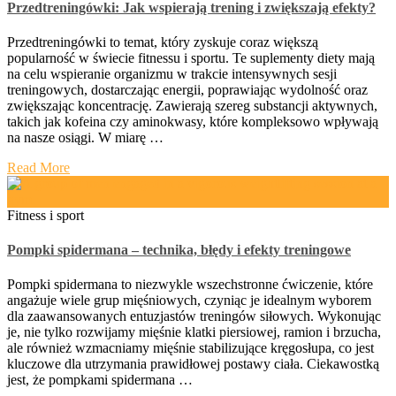
Przedtreningówki: Jak wspierają trening i zwiększają efekty?
Przedtreningówki to temat, który zyskuje coraz większą
popularność w świecie fitnessu i sportu. Te suplementy diety mają
na celu wspieranie organizmu w trakcie intensywnych sesji
treningowych, dostarczając energii, poprawiając wydolność oraz
zwiększając koncentrację. Zawierają szereg substancji aktywnych,
takich jak kofeina czy aminokwasy, które kompleksowo wpływają
na nasze osiągi. W miarę …
Read More
Fitness i sport
Pompki spidermana – technika, błędy i efekty treningowe
Pompki spidermana to niezwykle wszechstronne ćwiczenie, które
angażuje wiele grup mięśniowych, czyniąc je idealnym wyborem
dla zaawansowanych entuzjastów treningów siłowych. Wykonując
je, nie tylko rozwijamy mięśnie klatki piersiowej, ramion i brzucha,
ale również wzmacniamy mięśnie stabilizujące kręgosłupa, co jest
kluczowe dla utrzymania prawidłowej postawy ciała. Ciekawostką
jest, że pompkami spidermana …