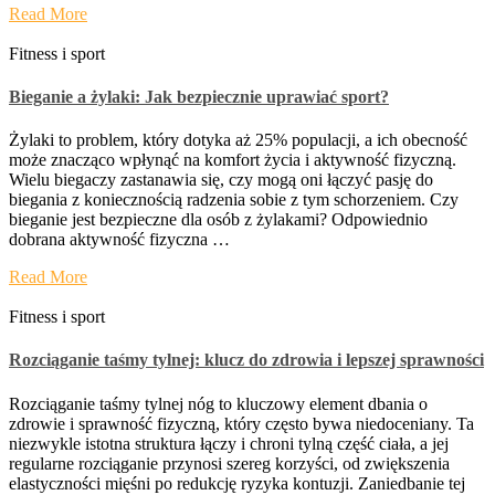
Read More
Fitness i sport
Bieganie a żylaki: Jak bezpiecznie uprawiać sport?
Żylaki to problem, który dotyka aż 25% populacji, a ich obecność
może znacząco wpłynąć na komfort życia i aktywność fizyczną.
Wielu biegaczy zastanawia się, czy mogą oni łączyć pasję do
biegania z koniecznością radzenia sobie z tym schorzeniem. Czy
bieganie jest bezpieczne dla osób z żylakami? Odpowiednio
dobrana aktywność fizyczna …
Read More
Fitness i sport
Rozciąganie taśmy tylnej: klucz do zdrowia i lepszej sprawności
Rozciąganie taśmy tylnej nóg to kluczowy element dbania o
zdrowie i sprawność fizyczną, który często bywa niedoceniany. Ta
niezwykle istotna struktura łączy i chroni tylną część ciała, a jej
regularne rozciąganie przynosi szereg korzyści, od zwiększenia
elastyczności mięśni po redukcję ryzyka kontuzji. Zaniedbanie tej