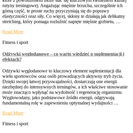
które z powodzeniem może stać się kluczowym elementem każdej
rutyny treningowej. Angażując mięśnie brzucha, szczególnie ich
górną część, te proste ruchy przyczyniają się do poprawy
elastyczności oraz siły. Co więcej, skłony te działają jak delikatny
stretching, który pomaga rozluźnić napięte mięśnie grzbietu, …
Read More
Fitness i sport
Odżywki węglodanowe – co warto wiedzieć o suplementacji i
efektach?
Odżywki węglodanowe to kluczowy element suplementacji dla
wielu sportowców oraz osób prowadzących aktywny tryb życia.
Dzięki swojej łatwej przyswajalności, dostarczają one energii
niezbędnej do intensywnych treningów, a ich właściwe stosowanie
może znacząco wpłynąć na wydolność i regenerację organizmu.
Węglowodany, jako podstawowe źródło energii, odgrywają
fundamentalną rolę w zapewnieniu optymalnej wydajności …
Read More
Fitness i sport