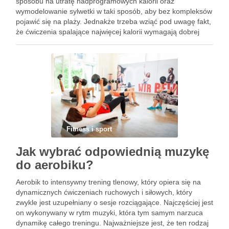
sposobu na utratę nadprogramowych kalorii oraz
wymodelowanie sylwetki w taki sposób, aby bez kompleksów
pojawić się na plaży. Jednakże trzeba wziąć pod uwagę fakt,
że ćwiczenia spalające najwięcej kalorii wymagają dobrej
kondycji. Jednakże, kiedy zależy nam na spadku wagi
powinniśmy włączyć do wykonywanych …
Fitness i sport
Jak wybrać odpowiednią muzykę
do aerobiku?
Aerobik to intensywny trening tlenowy, który opiera się na
dynamicznych ćwiczeniach ruchowych i siłowych, który
zwykle jest uzupełniany o sesje rozciągające. Najczęściej jest
on wykonywany w rytm muzyki, która tym samym narzuca
dynamikę całego treningu. Najważniejsze jest, że ten rodzaj