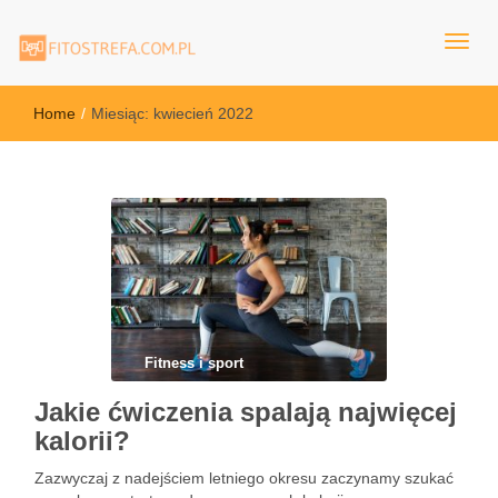
FitoStrefa.com.pl
Home
/
Miesiąc:
kwiecień 2022
Fitness i sport
Jakie ćwiczenia spalają najwięcej
kalorii?
Zazwyczaj z nadejściem letniego okresu zaczynamy szukać