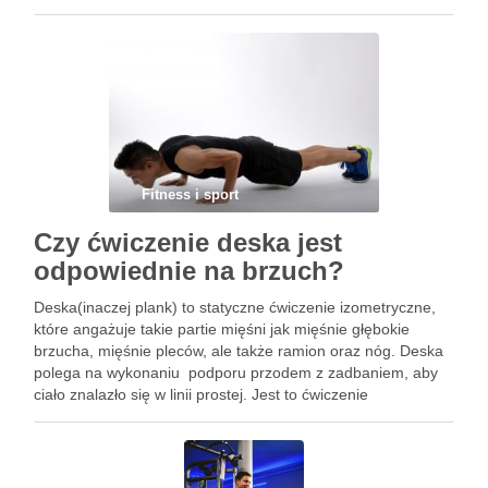
ćwiczeń angażuje do pracy całe ciało, a jednocześnie
poprawia funkcjonowanie …
Fitness i sport
Czy ćwiczenie deska jest
odpowiednie na brzuch?
Deska(inaczej plank) to statyczne ćwiczenie izometryczne,
które angażuje takie partie mięśni jak mięśnie głębokie
brzucha, mięśnie pleców, ale także ramion oraz nóg. Deska
polega na wykonaniu podporu przodem z zadbaniem, aby
ciało znalazło się w linii prostej. Jest to ćwiczenie
wzmacniające wszystkie mięśnie odpowiadające za
utrzymanie prawidłowej postawy ciała. Prostota …