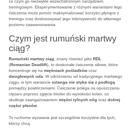
co czyni go niezwykle wszechstronnym narzędziem
treningowym. Eksperymentowanie z różnymi wariantami tego
ćwiczenia może pomóc maksymalizować korzyści płynące z
treningu oraz dostosowywać jego intensywność do własnego
poziomu zaawansowania.
Czym jest rumuński martwy
ciąg?
Rumuński martwy ciąg
, znany również jako
RDL
(
Romanian Deadlift
), to doskonałe ćwiczenie siłowe, które
koncentruje się na
mięśniach pośladków
oraz
dwugłowych uda
. W odróżnieniu od tradycyjnego martwego
ciągu, w tym wariancie
sztanga nie styka się z podłogą
pomiędzy powtórzeniami. Ćwiczenie polega na opuszczaniu
ciężaru poprzez zgięcie bioder do wysokości kolan, co
skutkuje zaangażowaniem
mięśni tylnych nóg
oraz
dolnej
części pleców
.
To ruchome wyzwanie jest szczególnie korzystne dla tych,
którzy chcą: