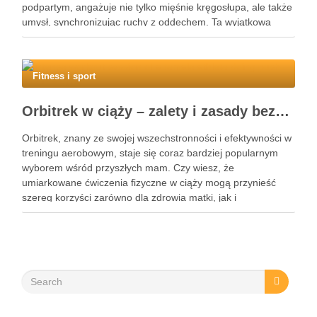
podpartym, angażuje nie tylko mięśnie kręgosłupa, ale także
umysł, synchronizując ruchy z oddechem. Ta wyjątkowa
praktyka nie tylko poprawia elastyczność ciała, ale również
przynosi ulgę …
Fitness i sport
Orbitrek w ciąży – zalety i zasady bezpiecznych ćwiczeń
Orbitrek, znany ze swojej wszechstronności i efektywności w
treningu aerobowym, staje się coraz bardziej popularnym
wyborem wśród przyszłych mam. Czy wiesz, że
umiarkowane ćwiczenia fizyczne w ciąży mogą przynieść
szereg korzyści zarówno dla zdrowia matki, jak i
rozwijającego się dziecka? Właściwie dobrany program
treningowy, dostosowany do indywidualnych potrzeb, może
wspierać …