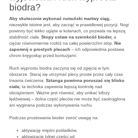
biodra?
Aby skutecznie wykonać rumuński martwy ciąg,
niezwykle istotne jest, aby zacząć w prawidłowej pozycji. Nogi
powinny być lekko ugięte w kolanach, co pozwala na lepszą
stabilność ciała.
Stopy ustaw na szerokość bioder,
a
ciężar równomiernie rozłóż na całej powierzchni stóp.
Nie
zapomnij o prostych plecach
– ich odpowiednia postawa
chroni kręgosłup przed kontuzjami.
Ruch wyprostu biodra zaczyna się od zgięcia w tym
obszarze. Staraj się utrzymać plecy proste przez cały czas
trwania ćwiczenia.
Sztanga powinna poruszać się blisko
ciała;
ta technika zapewnia lepszą kontrolę nad
obciążeniem. Ważne jest również, aby unikać kifozy
lędźwiowej – dolna część pleców nie może być zaokrąglona
ani wyginana podczas wykonywania ruchu.
Podczas prostowania bioder zwróć uwagę na:
aktywację mięśni pośladków,
aktywizację tylnej części ud,