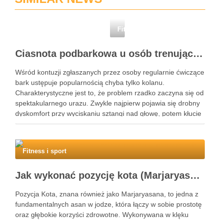
Fitness i sport
Ciasnota podbarkowa u osób trenujących – kiedy bark przestaje wybaczać błędy na siłowni
Wśród kontuzji zgłaszanych przez osoby regularnie ćwiczące
bark ustępuje popularnością chyba tylko kolanu.
Charakterystyczne jest to, że problem rzadko zaczyna się od
spektakularnego urazu. Zwykle najpierw pojawia się drobny
dyskomfort przy wyciskaniu sztangi nad głowę, potem kłucie
przy zakładaniu koszulki, a po kilku tygodniach ból budzi w
nocy. Za tym …
Fitness i sport
Jak wykonać pozycję kota (Marjaryasana) i jakie ma korzyści?
Pozycja Kota, znana również jako Marjaryasana, to jedna z
fundamentalnych asan w jodze, która łączy w sobie prostotę
oraz głębokie korzyści zdrowotne. Wykonywana w klęku