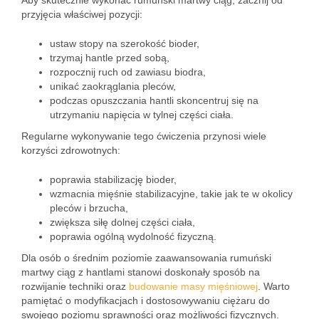
Aby skutecznie wykonać rumuński martwy ciąg, zacznij od
przyjęcia właściwej pozycji:
ustaw stopy na szerokość bioder,
trzymaj hantle przed sobą,
rozpocznij ruch od zawiasu biodra,
unikać zaokrąglania pleców,
podczas opuszczania hantli skoncentruj się na
utrzymaniu napięcia w tylnej części ciała.
Regularne wykonywanie tego ćwiczenia przynosi wiele
korzyści zdrowotnych:
poprawia stabilizację bioder,
wzmacnia mięśnie stabilizacyjne, takie jak te w okolicy
pleców i brzucha,
zwiększa siłę dolnej części ciała,
poprawia ogólną wydolność fizyczną.
Dla osób o średnim poziomie zaawansowania rumuński
martwy ciąg z hantlami stanowi doskonały sposób na
rozwijanie techniki oraz
budowanie masy mięśniowej
. Warto
pamiętać o modyfikacjach i dostosowywaniu ciężaru do
swojego poziomu sprawności oraz możliwości fizycznych.