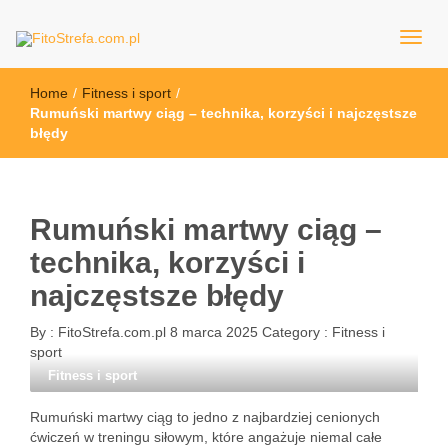
FitoStrefa.com.pl
Home
/
Fitness i sport
/
Rumuński martwy ciąg – technika, korzyści i najczęstsze
błędy
Rumuński martwy ciąg –
technika, korzyści i
najczęstsze błędy
By :
FitoStrefa.com.pl
8 marca 2025
Category :
Fitness i
sport
Fitness i sport
Rumuński martwy ciąg to jedno z najbardziej cenionych
ćwiczeń w treningu siłowym, które angażuje niemal całe