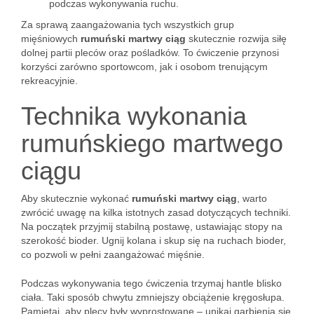
podczas wykonywania ruchu.
Za sprawą zaangażowania tych wszystkich grup
mięśniowych
rumuński martwy ciąg
skutecznie rozwija siłę
dolnej partii pleców oraz pośladków. To ćwiczenie przynosi
korzyści zarówno sportowcom, jak i osobom trenującym
rekreacyjnie.
Technika wykonania
rumuńskiego martwego
ciągu
Aby skutecznie wykonać
rumuński martwy ciąg
, warto
zwrócić uwagę na kilka istotnych zasad dotyczących techniki.
Na początek przyjmij stabilną postawę, ustawiając stopy na
szerokość bioder. Ugnij kolana i skup się na ruchach bioder,
co pozwoli w pełni zaangażować mięśnie.
Podczas wykonywania tego ćwiczenia trzymaj hantle blisko
ciała. Taki sposób chwytu zmniejszy obciążenie kręgosłupa.
Pamiętaj, aby plecy były wyprostowane – unikaj garbienia się