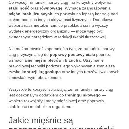
Co więcej, rumuński martwy ciąg ma korzystny wpływ na
stabilność
oraz
równowagę
. Wymaga zaangażowania
mięśni stabilizujących
, co pozwala na lepszą kontrolę nad
ciałem podczas innych aktywności fizycznych. Dodatkowo
wspiera nasz
metabolizm
, co przekłada się na wyższy
wydatek energetyczny organizmu — może więc być
skutecznym narzędziem w redukcji tkanki tłuszczowej.
Nie można również zapomnieć o tym, że rumuński martwy
ciąg przyczynia się do
poprawy postawy ciała
poprzez
wzmacnianie
mięśni pleców
i
brzucha
. Utrzymanie
prawidłowej techniki podczas jego wykonywania zmniejsza
ryzyko
kontuzji kręgosłupa
oraz innych urazów związanych
z niewłaściwym obciążeniem.
Wszystkie te korzyści sprawiają, że rumuński martwy ciąg
jest doskonałym dodatkiem do
treningu siłowego
—
wspiera rozwój siły i masy mięśniowej oraz poprawia
stabilność i metabolizm organizmu.
Jakie mięśnie są