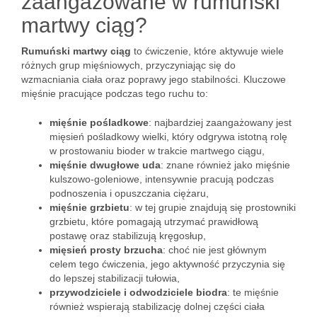
zaangażowane w rumuński
martwy ciąg?
Rumuński martwy ciąg
to ćwiczenie, które aktywuje wiele
różnych grup mięśniowych, przyczyniając się do
wzmacniania ciała oraz poprawy jego stabilności. Kluczowe
mięśnie pracujące podczas tego ruchu to:
mięśnie pośladkowe
: najbardziej zaangażowany jest
mięsień pośladkowy wielki, który odgrywa istotną rolę
w prostowaniu bioder w trakcie martwego ciągu,
mięśnie dwugłowe uda
: znane również jako mięśnie
kulszowo-goleniowe, intensywnie pracują podczas
podnoszenia i opuszczania ciężaru,
mięśnie grzbietu
: w tej grupie znajdują się prostowniki
grzbietu, które pomagają utrzymać prawidłową
postawę oraz stabilizują kręgosłup,
mięsień prosty brzucha
: choć nie jest głównym
celem tego ćwiczenia, jego aktywność przyczynia się
do lepszej stabilizacji tułowia,
przywodziciele i odwodziciele biodra
: te mięśnie
również wspierają stabilizację dolnej części ciała