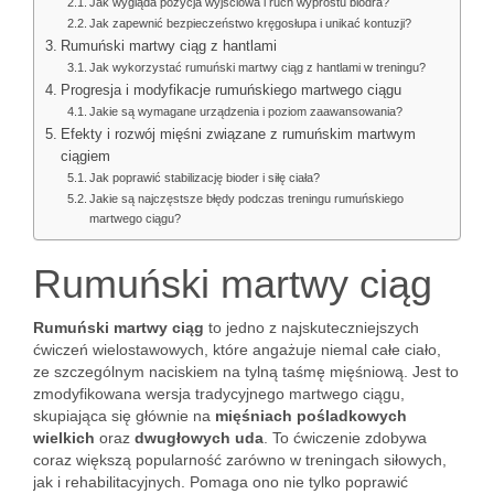
Jak wygląda pozycja wyjściowa i ruch wyprostu biodra?
Jak zapewnić bezpieczeństwo kręgosłupa i unikać kontuzji?
Rumuński martwy ciąg z hantlami
Jak wykorzystać rumuński martwy ciąg z hantlami w treningu?
Progresja i modyfikacje rumuńskiego martwego ciągu
Jakie są wymagane urządzenia i poziom zaawansowania?
Efekty i rozwój mięśni związane z rumuńskim martwym
ciągiem
Jak poprawić stabilizację bioder i siłę ciała?
Jakie są najczęstsze błędy podczas treningu rumuńskiego
martwego ciągu?
Rumuński martwy ciąg
Rumuński martwy ciąg
to jedno z najskuteczniejszych
ćwiczeń wielostawowych, które angażuje niemal całe ciało,
ze szczególnym naciskiem na tylną taśmę mięśniową. Jest to
zmodyfikowana wersja tradycyjnego martwego ciągu,
skupiająca się głównie na
mięśniach pośladkowych
wielkich
oraz
dwugłowych uda
. To ćwiczenie zdobywa
coraz większą popularność zarówno w treningach siłowych,
jak i rehabilitacyjnych. Pomaga ono nie tylko poprawić