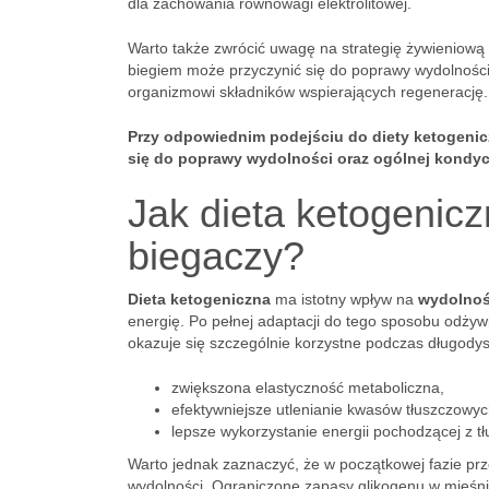
dla zachowania równowagi elektrolitowej.
Warto także zwrócić uwagę na strategię żywieniową 
biegiem może przyczynić się do poprawy wydolności 
organizmowi składników wspierających regenerację.
Przy odpowiednim podejściu do diety ketogenicz
się do poprawy wydolności oraz ogólnej kondycji
Jak dieta ketogenic
biegaczy?
Dieta ketogeniczna
ma istotny wpływ na
wydolnoś
energię. Po pełnej adaptacji do tego sposobu odżyw
okazuje się szczególnie korzystne podczas długody
zwiększona elastyczność metaboliczna,
efektywniejsze utlenianie kwasów tłuszczowyc
lepsze wykorzystanie energii pochodzącej z tł
Warto jednak zaznaczyć, że w początkowej fazie pr
wydolności. Ograniczone zapasy glikogenu w mięśni