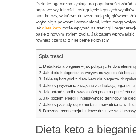
Dieta ketogeniczna zyskuje na popularności wśród 
poprawę wydolności i osiągnięcie lepszych wyników
stan ketozy, w którym tłuszcze stają się głównym źr
wiąże się z pewnymi wyzwaniami, które mogą wpływa
jak
dieta keto
może wpłynąć na treningi i regenerację
pasje z nowym stylem życia. Jak zatem wprowadzić t
również czerpać z niej pełne korzyści?
Spis treści
Dieta keto a bieganie – jak połączyć te dwa element
Jak dieta ketogeniczna wpływa na wydolność biega
Jakie są korzyści z diety keto dla biegaczy długod
Jakie są wyzwania związane z adaptacją organizmu 
Jak unikać spadku wydajności podczas przejścia n
Jak poziom energii i intensywność treningów na die
Jakie są zasady suplementacji i nawadniania w dieci
Dlaczego regeneracja i zdrowe tłuszcze są kluczow
Dieta keto a biegani