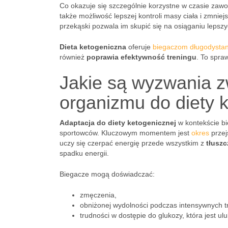
Co okazuje się szczególnie korzystne w czasie zawo
także możliwość lepszej kontroli masy ciała i zmni
przekąski pozwala im skupić się na osiąganiu leps
Dieta ketogeniczna
oferuje
biegaczom długodyst
również
poprawia efektywność treningu
. To spra
Jakie są wyzwania z
organizmu do diety 
Adaptacja do diety ketogenicznej
w kontekście bi
sportowców. Kluczowym momentem jest
okres
przej
uczy się czerpać energię przede wszystkim z
tłuszc
spadku energii.
Biegacze mogą doświadczać:
zmęczenia,
obniżonej wydolności podczas intensywnych t
trudności w dostępie do glukozy, która jest u