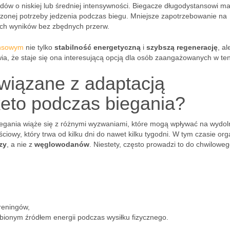
dów o niskiej lub średniej intensywności. Biegacze długodystansowi ma
ejszonej potrzeby jedzenia podczas biegu. Mniejsze zapotrzebowanie na
zych wyników bez zbędnych przerw.
ansowym
nie tylko
stabilność energetyczną
i
szybszą regenerację
, al
wia, że staje się ona interesującą opcją dla osób zaangażowanych w ten
wiązane z adaptacją
keto podczas biegania?
egania wiąże się z różnymi wyzwaniami, które mogą wpływać na wydol
ściowy, który trwa od kilku dni do nawet kilku tygodni. W tym czasie or
zy
, a nie z
węglowodanów
. Niestety, często prowadzi to do chwilowe
reningów,
lubionym źródłem energii podczas wysiłku fizycznego.