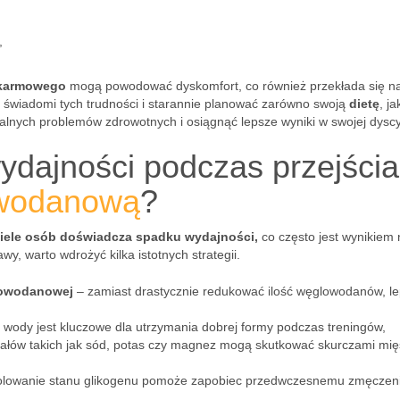
,
okarmowego
mogą powodować dyskomfort, co również przekłada się n
świadomi tych trudności i starannie planować zarówno swoją
dietę
, ja
jalnych problemów zdrowotnych i osiągnąć lepsze wyniki w swojej dyscy
ydajności podczas przejścia
owodanową
?
iele osób doświadcza spadku wydajności,
co często jest wynikiem 
y, warto wdrożyć kilka istotnych strategii.
lowodanowej
– zamiast drastycznie redukować ilość węglowodanów, le
e wody jest kluczowe dla utrzymania dobrej formy podczas treningów,
ałów takich jak sód, potas czy magnez mogą skutkować skurczami mię
olowanie stanu glikogenu pomoże zapobiec przedwczesnemu zmęczeni