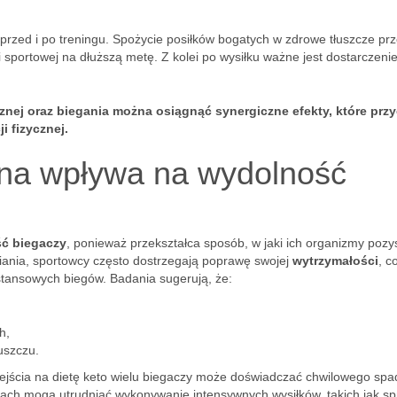
przed i po treningu. Spożycie posiłków bogatych w zdrowe tłuszcze pr
sportowej na dłuższą metę. Z kolei po wysiłku ważne jest dostarczeni
nej oraz biegania można osiągnąć synergiczne efekty, które prz
 fizycznej.
zna wpływa na wydolność
ć biegaczy
, ponieważ przekształca sposób, w jaki ich organizmy pozy
iania, sportowcy często dostrzegają poprawę swojej
wytrzymałości
, c
stansowych biegów. Badania sugerują, że:
h,
uszczu.
zejścia na dietę keto wielu biegaczy może doświadczać chwilowego sp
ach mogą utrudniać wykonywanie intensywnych wysiłków, takich jak spr