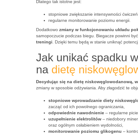
Dlatego tak istotne jest:
stopniowe zwiększanie intensywności ćwiczeń
regularne monitorowanie poziomu energii.
Dodatkowo
zmiany w funkcjonowaniu układu p
samopoczucie podczas biegu. Biegacze powinni być 
treningi
. Dzięki temu będą w stanie uniknąć potenc
Jak unikać spadku w
na
dietę niskowęgl
Decydując się na dietę niskowęglowodanową, w
zmiany w sposobie odżywiania. Aby złagodzić te objaw
stopniowe wprowadzanie diety niskowęg
zacząć od ich powolnego ograniczania,
odpowiednie nawodnienie
– regularne pici
uzupełnienie elektrolitów
– niedobory miner
oraz ogólnym osłabieniem wydolności,
monitorowanie poziomu glikogenu
– kontr