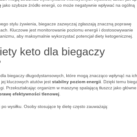
ę
jako szybsze źródło energii, co może negatywnie wpływać na ogólną
wego stylu żywienia, biegacze zazwyczaj zgłaszają znaczną poprawę
gach. Kluczowe jest monitorowanie poziomu energii i dostosowywanie
anizmu, aby maksymalnie wykorzystać potencjał diety ketogenicznej.
iety keto dla biegaczy
?
 dla biegaczy długodystansowych, które mogą znacząco wpłynąć na ich
jej kluczowych atutów jest
stabilny poziom energii
. Dzięki temu bieg
ngi. Przekształcając organizm w maszynę spalającą tłuszcz jako główne
prawę efektywności tlenowej
.
i po wysiłku. Osoby stosujące tę dietę często zauważają: