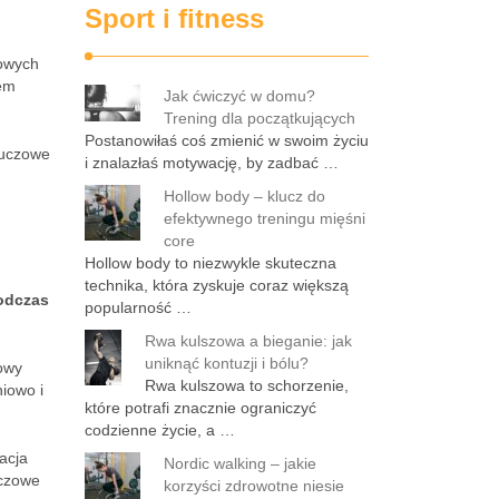
Sport i fitness
rowych
łem
Jak ćwiczyć w domu?
Trening dla początkujących
Postanowiłaś coś zmienić w swoim życiu
luczowe
i znalazłaś motywację, by zadbać …
Hollow body – klucz do
efektywnego treningu mięśni
core
Hollow body to niezwykle skuteczna
technika, która zyskuje coraz większą
podczas
popularność …
Rwa kulszowa a bieganie: jak
uniknąć kontuzji i bólu?
owy
Rwa kulszowa to schorzenie,
iowo i
które potrafi znacznie ograniczyć
codzienne życie, a …
acja
Nordic walking – jakie
uczowe
korzyści zdrowotne niesie