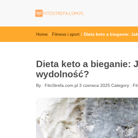
FitoStrefa.com.
Home
/
Fitness i sport
/
Dieta keto a bieganie: J
Dieta keto a bieganie: 
wydolność?
By :
FitoStrefa.com.pl
3 czerwca 2025
Category :
Fi