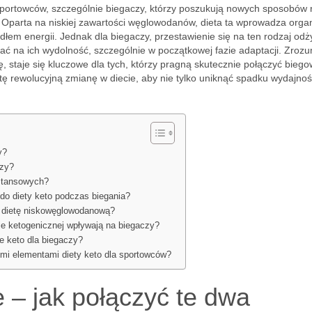
sportowców, szczególnie biegaczy, którzy poszukują nowych sposobów 
. Oparta na niskiej zawartości węglowodanów, dieta ta wprowadza org
ódłem energii. Jednak dla biegaczy, przestawienie się na ten rodzaj odż
ć na ich wydolność, szczególnie w początkowej fazie adaptacji. Zrozu
, staje się kluczowe dla tych, którzy pragną skutecznie połączyć bieg
ę rewolucyjną zmianę w diecie, aby nie tylko uniknąć spadku wydajnośc
y?
czy?
ystansowych?
do diety keto podczas biegania?
a dietę niskowęglowodanową?
cie ketogenicznej wpływają na biegaczy?
e keto dla biegaczy?
ymi elementami diety keto dla sportowców?
e – jak połączyć te dwa