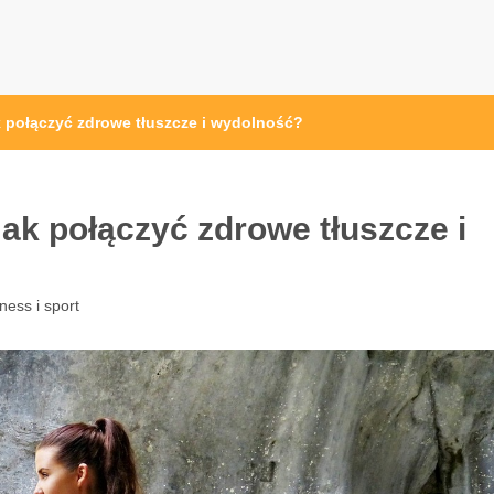
pl
ak połączyć zdrowe tłuszcze i wydolność?
Jak połączyć zdrowe tłuszcze i
tness i sport