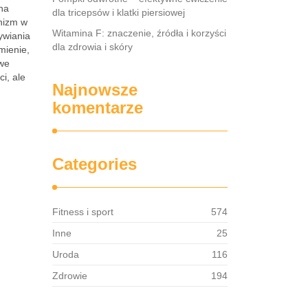
na
dla tricepsów i klatki piersiowej
anizm w
Witamina F: znaczenie, źródła i korzyści
ywiania
dla zdrowia i skóry
mienie,
owe
i, ale
Najnowsze
komentarze
Categories
Fitness i sport
574
Inne
25
Uroda
116
Zdrowie
194