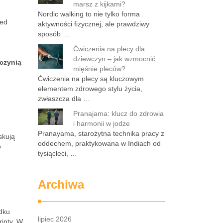
marsz z kijkami?
Nordic walking to nie tylko forma
zed
aktywności fizycznej, ale prawdziwy
e
sposób …
Ćwiczenia na plecy dla
dziewczyn – jak wzmocnić
yczynią
mięśnie pleców?
Ćwiczenia na plecy są kluczowym
elementem zdrowego stylu życia,
zwłaszcza dla …
Pranajama: klucz do zdrowia
i harmonii w jodze
Pranayama, starożytna technika pracy z
skują
oddechem, praktykowana w Indiach od
o
tysiącleci, …
Archiwa
adku
lipiec 2026
inty. W