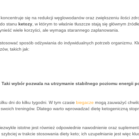
 koncentruje się na redukcji węglowodanów oraz zwiększeniu ilości zd
 do stanu
ketozy
, w którym to właśnie tłuszcze stają się głównym źród
zynieść wiele korzyści, ale wymaga starannego zaplanowania.
ostosować sposób odżywiania do indywidualnych potrzeb organizmu. K
zów, takich jak:
.
Taki wybór pozwala na utrzymanie stabilnego poziomu energii 
lku dni do kilku tygodni. W tym czasie
biegacze
mogą zauważyć chwil
 swoich treningów. Dlatego warto wprowadzać dietę ketogeniczną stopn
ezwykle istotne jest również odpowiednie nawodnienie oraz suplement
szybciej w trakcie stosowania diety keto; ich uzupełnianie jest więc kl