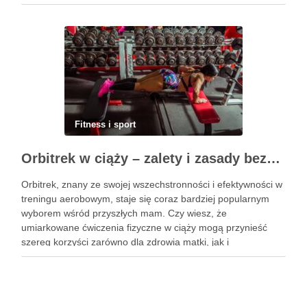
praktyka nie tylko poprawia elastyczność ciała, ale również
przynosi ulgę …
Fitness i sport
Orbitrek w ciąży – zalety i zasady bezpiecznych ćwiczeń
Orbitrek, znany ze swojej wszechstronności i efektywności w
treningu aerobowym, staje się coraz bardziej popularnym
wyborem wśród przyszłych mam. Czy wiesz, że
umiarkowane ćwiczenia fizyczne w ciąży mogą przynieść
szereg korzyści zarówno dla zdrowia matki, jak i
rozwijającego się dziecka? Właściwie dobrany program
treningowy, dostosowany do indywidualnych potrzeb, może
wspierać …