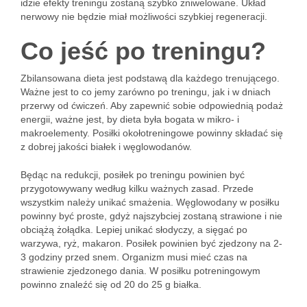
idzie efekty treningu zostaną szybko zniwelowane. Układ
nerwowy nie będzie miał możliwości szybkiej regeneracji.
Co jeść po treningu?
Zbilansowana dieta jest podstawą dla każdego trenującego.
Ważne jest to co jemy zarówno po treningu, jak i w dniach
przerwy od ćwiczeń. Aby zapewnić sobie odpowiednią podaż
energii, ważne jest, by dieta była bogata w mikro- i
makroelementy. Posiłki okołotreningowe powinny składać się
z dobrej jakości białek i węglowodanów.
Będąc na redukcji, posiłek po treningu powinien być
przygotowywany według kilku ważnych zasad. Przede
wszystkim należy unikać smażenia. Węglowodany w posiłku
powinny być proste, gdyż najszybciej zostaną strawione i nie
obciążą żołądka. Lepiej unikać słodyczy, a sięgać po
warzywa, ryż, makaron. Posiłek powinien być zjedzony na 2-
3 godziny przed snem. Organizm musi mieć czas na
strawienie zjedzonego dania. W posiłku potreningowym
powinno znaleźć się od 20 do 25 g białka.