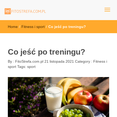
FitoStrefa.com.pl
Home
/
Fitness i sport
/
Co jeść po treningu?
Co jeść po treningu?
By :
FitoStrefa.com.pl
21 listopada 2021
Category :
Fitness i
sport
Tags:
sport