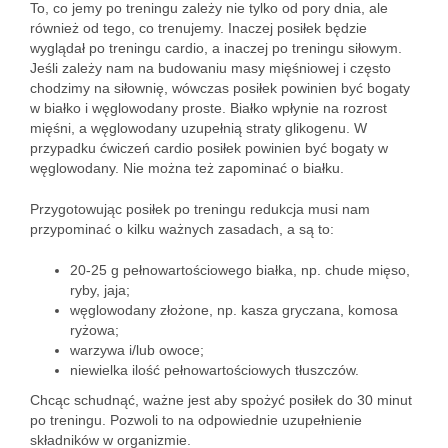
To, co jemy po treningu zależy nie tylko od pory dnia, ale
również od tego, co trenujemy. Inaczej posiłek będzie
wyglądał po treningu cardio, a inaczej po treningu siłowym.
Jeśli zależy nam na budowaniu masy mięśniowej i często
chodzimy na siłownię, wówczas posiłek powinien być bogaty
w białko i węglowodany proste. Białko wpłynie na rozrost
mięśni, a węglowodany uzupełnią straty glikogenu. W
przypadku ćwiczeń cardio posiłek powinien być bogaty w
węglowodany. Nie można też zapominać o białku.
Przygotowując posiłek po treningu redukcja musi nam
przypominać o kilku ważnych zasadach, a są to:
20-25 g pełnowartościowego białka, np. chude mięso,
ryby, jaja;
węglowodany złożone, np. kasza gryczana, komosa
ryżowa;
warzywa i/lub owoce;
niewielka ilość pełnowartościowych tłuszczów.
Chcąc schudnąć, ważne jest aby spożyć posiłek do 30 minut
po treningu. Pozwoli to na odpowiednie uzupełnienie
składników w organizmie.