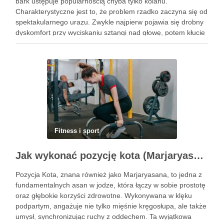
bark ustępuje popularnością chyba tylko kolanu.
Charakterystyczne jest to, że problem rzadko zaczyna się od
spektakularnego urazu. Zwykle najpierw pojawia się drobny
dyskomfort przy wyciskaniu sztangi nad głowę, potem kłucie
przy zakładaniu koszulki, a po kilku tygodniach ból budzi w
nocy. Za tym …
Fitness i sport
Jak wykonać pozycję kota (Marjaryasana) i jakie ma korzyści?
Pozycja Kota, znana również jako Marjaryasana, to jedna z
fundamentalnych asan w jodze, która łączy w sobie prostotę
oraz głębokie korzyści zdrowotne. Wykonywana w klęku
podpartym, angażuje nie tylko mięśnie kręgosłupa, ale także
umysł, synchronizując ruchy z oddechem. Ta wyjątkowa