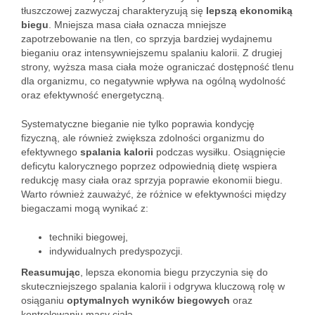
tłuszczowej zazwyczaj charakteryzują się
lepszą ekonomiką
biegu
. Mniejsza masa ciała oznacza mniejsze
zapotrzebowanie na tlen, co sprzyja bardziej wydajnemu
bieganiu oraz intensywniejszemu spalaniu kalorii. Z drugiej
strony, wyższa masa ciała może ograniczać dostępność tlenu
dla organizmu, co negatywnie wpływa na ogólną wydolność
oraz efektywność energetyczną.
Systematyczne bieganie nie tylko poprawia kondycję
fizyczną, ale również zwiększa zdolności organizmu do
efektywnego
spalania kalorii
podczas wysiłku. Osiągnięcie
deficytu kalorycznego poprzez odpowiednią dietę wspiera
redukcję masy ciała oraz sprzyja poprawie ekonomii biegu.
Warto również zauważyć, że różnice w efektywności między
biegaczami mogą wynikać z:
techniki biegowej,
indywidualnych predyspozycji.
Reasumując
, lepsza ekonomia biegu przyczynia się do
skuteczniejszego spalania kalorii i odgrywa kluczową rolę w
osiąganiu
optymalnych wyników biegowych
oraz
kontrolowaniu masy ciała.