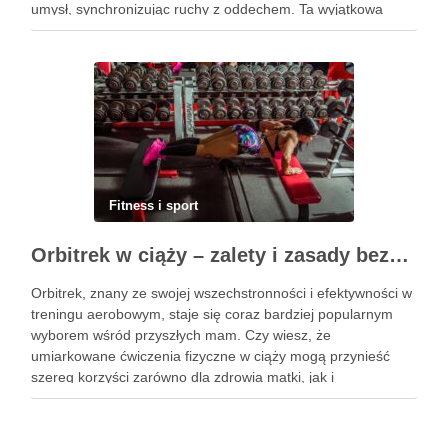
umysł, synchronizując ruchy z oddechem. Ta wyjątkowa
praktyka nie tylko poprawia elastyczność ciała, ale również
przynosi ulgę …
Fitness i sport
Orbitrek w ciąży – zalety i zasady bezpiecznych ćwiczeń
Orbitrek, znany ze swojej wszechstronności i efektywności w
treningu aerobowym, staje się coraz bardziej popularnym
wyborem wśród przyszłych mam. Czy wiesz, że
umiarkowane ćwiczenia fizyczne w ciąży mogą przynieść
szereg korzyści zarówno dla zdrowia matki, jak i
rozwijającego się dziecka? Właściwie dobrany program
treningowy, dostosowany do indywidualnych potrzeb, może
wspierać …