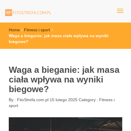
FitoStrefa.com.pl
Home
/
Fitness i sport
/
Waga a bieganie: jak masa ciała wpływa na wyniki
biegowe?
Waga a bieganie: jak masa
ciała wpływa na wyniki
biegowe?
By :
FitoStrefa.com.pl
15 lutego 2025
Category :
Fitness i
sport