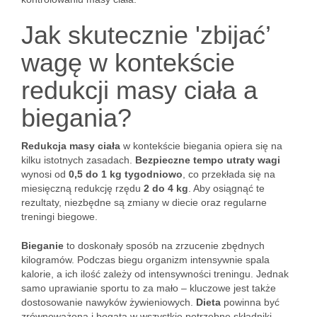
Jak skutecznie 'zbijać’
wagę w kontekście
redukcji masy ciała a
biegania?
Redukcja masy ciała
w kontekście biegania opiera się na
kilku istotnych zasadach.
Bezpieczne tempo utraty wagi
wynosi od
0,5 do 1 kg tygodniowo
, co przekłada się na
miesięczną redukcję rzędu
2 do 4 kg
. Aby osiągnąć te
rezultaty, niezbędne są zmiany w diecie oraz regularne
treningi biegowe.
Bieganie
to doskonały sposób na zrzucenie zbędnych
kilogramów. Podczas biegu organizm intensywnie spala
kalorie, a ich ilość zależy od intensywności treningu. Jednak
samo uprawianie sportu to za mało – kluczowe jest także
dostosowanie nawyków żywieniowych.
Dieta
powinna być
zrównoważona i bogata w wszystkie potrzebne składniki