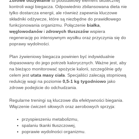
Zdrowe odżywianie
to podstawowy element skutecznej
kontroli wagi biegacza. Odpowiednio zbilansowana dieta nie
tylko dostarcza energii, ale również zapewnia kluczowe
składniki odżywcze, które są niezbędne do prawidłowego
funkcjonowania organizmu. Połączenie
białka
,
węglowodanów
i
zdrowych tłuszczów
wspiera
regenerację po intensywnym wysiłku oraz przyczynia się do
poprawy wydolności.
Plan żywieniowy biegacza powinien być indywidualnie
dopasowany do jego potrzeb kalorycznych. Ważne jest, aby
na bieżąco monitorować spożycie kalorii, szczególnie gdy
celem jest
utata masy ciała
. Specjaliści zalecają stopniową
redukcję wagi na poziomie
0,5-1 kg tygodniowo
jako
zdrowe podejście do odchudzania.
Regularne treningi są kluczowe dla efektywności biegania.
Włączenie ćwiczeń siłowych oraz aerobowych sprzyja:
przyspieszeniu metabolizmu,
spalaniu tkanki tłuszczowej,
poprawie wydolności organizmu.