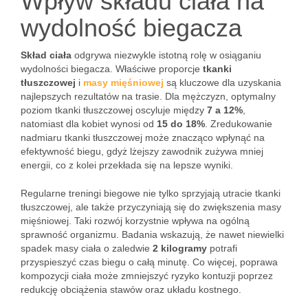
Wpływ składu ciała na
wydolność biegacza
Skład ciała
odgrywa niezwykle istotną rolę w osiąganiu
wydolności biegacza. Właściwe proporcje
tkanki
tłuszczowej
i
masy mięśniowej
są kluczowe dla uzyskania
najlepszych rezultatów na trasie. Dla mężczyzn, optymalny
poziom tkanki tłuszczowej oscyluje między
7 a 12%
,
natomiast dla kobiet wynosi od
15 do 18%
. Zredukowanie
nadmiaru tkanki tłuszczowej może znacząco wpłynąć na
efektywność biegu, gdyż lżejszy zawodnik zużywa mniej
energii, co z kolei przekłada się na lepsze wyniki.
Regularne treningi biegowe nie tylko sprzyjają utracie tkanki
tłuszczowej, ale także przyczyniają się do zwiększenia masy
mięśniowej. Taki rozwój korzystnie wpływa na ogólną
sprawność organizmu. Badania wskazują, że nawet niewielki
spadek masy ciała o zaledwie
2 kilogramy
potrafi
przyspieszyć czas biegu o całą minutę. Co więcej, poprawa
kompozycji ciała może zmniejszyć ryzyko kontuzji poprzez
redukcję obciążenia stawów oraz układu kostnego.