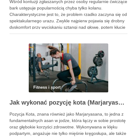
Wśród kontuzji zgłaszanych przez osoby regularnie ćwiczące
bark ustępuje popularnością chyba tylko kolanu.
Charakterystyczne jest to, że problem rzadko zaczyna się od
spektakularnego urazu. Zwykle najpierw pojawia się drobny
dyskomfort przy wyciskaniu sztangi nad głowę, potem kłucie
przy zakładaniu koszulki, a po kilku tygodniach ból budzi w
nocy. Za tym …
Fitness i sport
Jak wykonać pozycję kota (Marjaryasana) i jakie ma korzyści?
Pozycja Kota, znana również jako Marjaryasana, to jedna z
fundamentalnych asan w jodze, która łączy w sobie prostotę
oraz głębokie korzyści zdrowotne. Wykonywana w klęku
podpartym, angażuje nie tylko mięśnie kręgosłupa, ale także