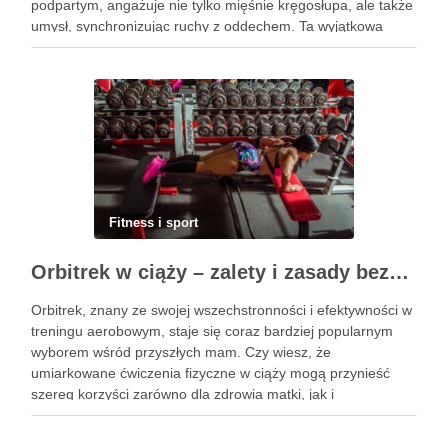
podpartym, angażuje nie tylko mięśnie kręgosłupa, ale także
umysł, synchronizując ruchy z oddechem. Ta wyjątkowa
praktyka nie tylko poprawia elastyczność ciała, ale również
przynosi ulgę …
Fitness i sport
Orbitrek w ciąży – zalety i zasady bezpiecznych ćwiczeń
Orbitrek, znany ze swojej wszechstronności i efektywności w
treningu aerobowym, staje się coraz bardziej popularnym
wyborem wśród przyszłych mam. Czy wiesz, że
umiarkowane ćwiczenia fizyczne w ciąży mogą przynieść
szereg korzyści zarówno dla zdrowia matki, jak i
rozwijającego się dziecka? Właściwie dobrany program
treningowy, dostosowany do indywidualnych potrzeb, może