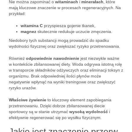
Nie można zapominać o
witaminach
i
minerałach
, które
mają kluczowe znaczenie w procesach regeneracyjnych. Na
przykład:
witamina C
przyspiesza gojenie tkanek,
magnez
skutecznie redukuje uczucie zmęczenia.
Niedobory tych substancji mogą prowadzić do spadku
wydolności fizycznej oraz zwiększać ryzyko przetrenowania.
Również
odpowiednie nawodnienie
jest niezwykle ważne
w kontekście zbilansowanej diety. Woda odgrywa istotną rolę
w transporcie składników odżywczych oraz eliminacji toksyn z
organizmu. Brak odpowiedniej ilości płynów może
negatywnie wpłynąć na wyniki treningowe oraz zwiększyć
ryzyko urazów.
Właściwe żywienie
to kluczowy element zapobiegania
przetrenowaniu. Dzięki dobrze zbilansowanej diecie
sportowcy są w stanie utrzymać
wysoką wydolność
i
efektywnie regenerować się po wysiłku fizycznym.
Jakie jest znaczenie przerw