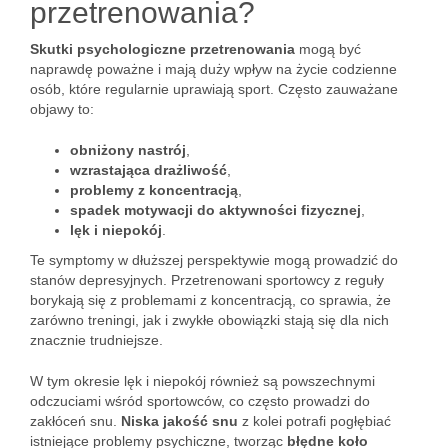
przetrenowania?
Skutki psychologiczne przetrenowania
mogą być
naprawdę poważne i mają duży wpływ na życie codzienne
osób, które regularnie uprawiają sport. Często zauważane
objawy to:
obniżony nastrój
,
wzrastająca drażliwość
,
problemy z koncentracją
,
spadek motywacji do aktywności fizycznej
,
lęk i niepokój
.
Te symptomy w dłuższej perspektywie mogą prowadzić do
stanów depresyjnych. Przetrenowani sportowcy z reguły
borykają się z problemami z koncentracją, co sprawia, że
zarówno treningi, jak i zwykłe obowiązki stają się dla nich
znacznie trudniejsze.
W tym okresie lęk i niepokój również są powszechnymi
odczuciami wśród sportowców, co często prowadzi do
zakłóceń snu.
Niska jakość snu
z kolei potrafi pogłębiać
istniejące problemy psychiczne, tworząc
błędne koło