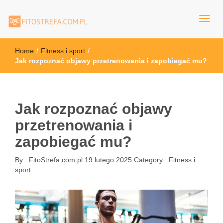
FitoStrefa.com.pl
Home
/
Fitness i sport
/
Jak rozpoznać objawy przetrenowania i zapobiegać mu?
Jak rozpoznać objawy
przetrenowania i
zapobiegać mu?
By :
FitoStrefa.com.pl
19 lutego 2025
Category :
Fitness i
sport