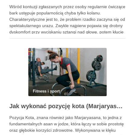
Wśród kontuzji zgłaszanych przez osoby regularnie ćwiczące
bark ustępuje popularnością chyba tylko kolanu.
Charakterystyczne jest to, że problem rzadko zaczyna się od
spektakularnego urazu. Zwykle najpierw pojawia się drobny
dyskomfort przy wyciskaniu sztangi nad głowę, potem kłucie
przy zakładaniu koszulki, a po kilku tygodniach ból budzi w
nocy. Za tym …
Fitness i sport
Jak wykonać pozycję kota (Marjaryasana) i jakie ma korzyści?
Pozycja Kota, znana również jako Marjaryasana, to jedna z
fundamentalnych asan w jodze, która łączy w sobie prostotę
oraz głębokie korzyści zdrowotne. Wykonywana w klęku