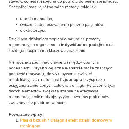
stawów, co jest niezbędne do powrotu do pełnej sprawności.
Specjaliści stosują różnorodne metody, takie jak:
terapia manualna,
ćwiczenia dostosowane do potrzeb pacjentów,
elektroterapia.
Dzięki tym działaniom wspierają naturalne procesy
regeneracyjne organizmu, a
indywidualne podejście
do
każdego pacjenta ma kluczowe znaczenie.
Nie można zapominać o synergii między obu tymi
podejściami.
Psychologiczne wsparcie
może znacząco
podnieść motywację do wykonywania ćwiczeń
rehabilitacyjnych, natomiast
fizjoterapia
przyspiesza
osiąganie zamierzonych celów w treningu. Połączenie tych
dwóch elementów zwiększa szanse na efektywną
regenerację i minimalizuje ryzyko nawrotów problemów
związanych z przetrenowaniem.
Powiązane wpisy:
Płaski brzuch? Osiągnij efekt dzięki domowym
treningom