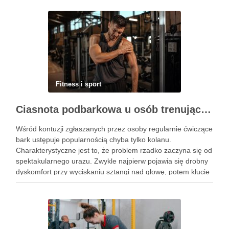
Fitness i sport
Ciasnota podbarkowa u osób trenujących – kiedy bark przestaje wybaczać błędy na siłowni
Wśród kontuzji zgłaszanych przez osoby regularnie ćwiczące
bark ustępuje popularnością chyba tylko kolanu.
Charakterystyczne jest to, że problem rzadko zaczyna się od
spektakularnego urazu. Zwykle najpierw pojawia się drobny
dyskomfort przy wyciskaniu sztangi nad głowę, potem kłucie
przy zakładaniu koszulki, a po kilku tygodniach ból budzi w
nocy. Za tym …