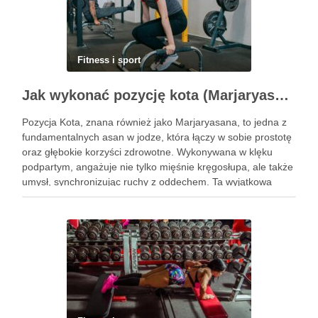
Fitness i sport
Jak wykonać pozycję kota (Marjaryasana) i jakie ma korzyści?
Pozycja Kota, znana również jako Marjaryasana, to jedna z
fundamentalnych asan w jodze, która łączy w sobie prostotę
oraz głębokie korzyści zdrowotne. Wykonywana w klęku
podpartym, angażuje nie tylko mięśnie kręgosłupa, ale także
umysł, synchronizując ruchy z oddechem. Ta wyjątkowa
praktyka nie tylko poprawia elastyczność ciała, ale również
przynosi ulgę …