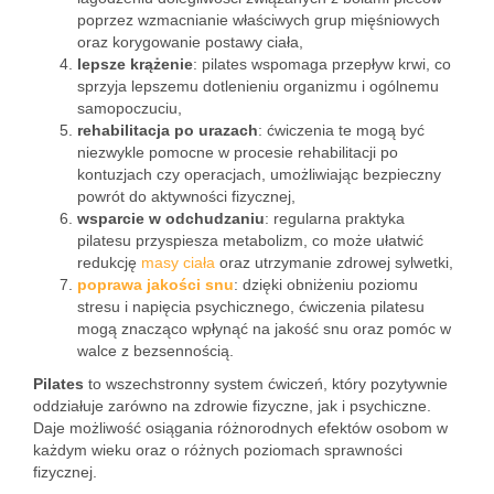
poprzez wzmacnianie właściwych grup mięśniowych
oraz korygowanie postawy ciała,
lepsze krążenie
: pilates wspomaga przepływ krwi, co
sprzyja lepszemu dotlenieniu organizmu i ogólnemu
samopoczuciu,
rehabilitacja po urazach
: ćwiczenia te mogą być
niezwykle pomocne w procesie rehabilitacji po
kontuzjach czy operacjach, umożliwiając bezpieczny
powrót do aktywności fizycznej,
wsparcie w odchudzaniu
: regularna praktyka
pilatesu przyspiesza metabolizm, co może ułatwić
redukcję
masy ciała
oraz utrzymanie zdrowej sylwetki,
poprawa jakości snu
: dzięki obniżeniu poziomu
stresu i napięcia psychicznego, ćwiczenia pilatesu
mogą znacząco wpłynąć na jakość snu oraz pomóc w
walce z bezsennością.
Pilates
to wszechstronny system ćwiczeń, który pozytywnie
oddziałuje zarówno na zdrowie fizyczne, jak i psychiczne.
Daje możliwość osiągania różnorodnych efektów osobom w
każdym wieku oraz o różnych poziomach sprawności
fizycznej.