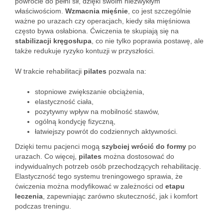
powrocie do pełni sił, dzięki swoim niezwykłym
właściwościom.
Wzmacnia mięśnie
, co jest szczególnie
ważne po urazach czy operacjach, kiedy siła mięśniowa
często bywa osłabiona. Ćwiczenia te skupiają się na
stabilizacji kręgosłupa
, co nie tylko poprawia postawę, ale
także redukuje ryzyko kontuzji w przyszłości.
W trakcie rehabilitacji
pilates
pozwala na:
stopniowe zwiększanie obciążenia,
elastyczność ciała,
pozytywny wpływ na mobilność stawów,
ogólną kondycję fizyczną,
łatwiejszy powrót do codziennych aktywności.
Dzięki temu pacjenci mogą
szybciej wrócić do formy
po
urazach. Co więcej,
pilates
można dostosować do
indywidualnych potrzeb osób przechodzących rehabilitację.
Elastyczność tego systemu treningowego sprawia, że
ćwiczenia można modyfikować w zależności od
etapu
leczenia
, zapewniając zarówno skuteczność, jak i komfort
podczas treningu.