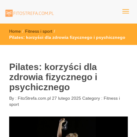
FitoStrefa.com.pl
Home
/
Fitness i sport
/
Pilates: korzyści dla zdrowia fizycznego i psychicznego
Pilates: korzyści dla
zdrowia fizycznego i
psychicznego
By :
FitoStrefa.com.pl
27 lutego 2025
Category :
Fitness i
sport