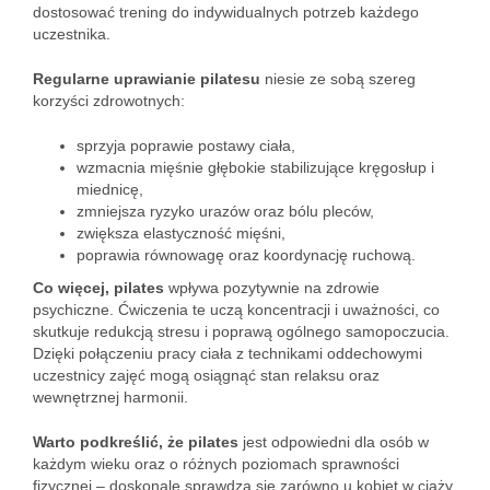
dostosować trening do indywidualnych potrzeb każdego
uczestnika.
Regularne uprawianie pilatesu
niesie ze sobą szereg
korzyści zdrowotnych:
sprzyja poprawie postawy ciała,
wzmacnia mięśnie głębokie stabilizujące kręgosłup i
miednicę,
zmniejsza ryzyko urazów oraz bólu pleców,
zwiększa elastyczność mięśni,
poprawia równowagę oraz koordynację ruchową.
Co więcej, pilates
wpływa pozytywnie na zdrowie
psychiczne. Ćwiczenia te uczą koncentracji i uważności, co
skutkuje redukcją stresu i poprawą ogólnego samopoczucia.
Dzięki połączeniu pracy ciała z technikami oddechowymi
uczestnicy zajęć mogą osiągnąć stan relaksu oraz
wewnętrznej harmonii.
Warto podkreślić, że pilates
jest odpowiedni dla osób w
każdym wieku oraz o różnych poziomach sprawności
fizycznej – doskonale sprawdza się zarówno u kobiet w ciąży,