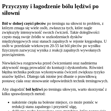
Przyczyny i łagodzenie bólu lędźwi po
siłowni
Ból w dolnej części pleców
po treningu na siłowni to problem, z
którym zmaga się wiele osób, zwłaszcza tych, które nagle
zwiększyły intensywność swoich ćwiczeń. Takie dolegliwości
często mają swoje źródło w uszkodzeniach dysków
międzykręgowych oraz stanach zapalnych w rejonie kręgosłupa. U
osób w przedziale wiekowym 20-55 lat ból pleców po wysiłku
fizycznym zazwyczaj wynika z reakcji zapalnych wywołanych
przeciążeniem.
Niewłaściwa rozgrzewka przed ćwiczeniami oraz nadmierna
aktywność mogą prowadzić do kontuzji i dyskomfortu. Również
błędna technika podczas wykonywania ćwiczeń zwiększa ryzyko
urazów lędźwi. Dlatego tak istotne jest dbanie o prawidłową
postawę ciała oraz stosowanie odpowiednich technik treningowych.
Aby złagodzić
ból lędźwi
po treningu siłowym, warto skorzystać z
kilku sprawdzonych metod:
nałożenie ciepła na bolesne miejsce, co może pomóc w
redukcji stanu zapalnego i przynieść ulgę,