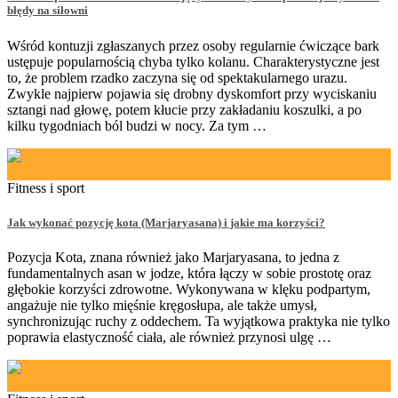
błędy na siłowni
Wśród kontuzji zgłaszanych przez osoby regularnie ćwiczące bark
ustępuje popularnością chyba tylko kolanu. Charakterystyczne jest
to, że problem rzadko zaczyna się od spektakularnego urazu.
Zwykle najpierw pojawia się drobny dyskomfort przy wyciskaniu
sztangi nad głowę, potem kłucie przy zakładaniu koszulki, a po
kilku tygodniach ból budzi w nocy. Za tym …
Fitness i sport
Jak wykonać pozycję kota (Marjaryasana) i jakie ma korzyści?
Pozycja Kota, znana również jako Marjaryasana, to jedna z
fundamentalnych asan w jodze, która łączy w sobie prostotę oraz
głębokie korzyści zdrowotne. Wykonywana w klęku podpartym,
angażuje nie tylko mięśnie kręgosłupa, ale także umysł,
synchronizując ruchy z oddechem. Ta wyjątkowa praktyka nie tylko
poprawia elastyczność ciała, ale również przynosi ulgę …