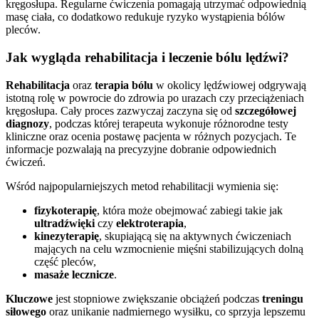
kręgosłupa. Regularne ćwiczenia pomagają utrzymać odpowiednią
masę ciała, co dodatkowo redukuje ryzyko wystąpienia bólów
pleców.
Jak wygląda rehabilitacja i leczenie bólu lędźwi?
Rehabilitacja
oraz
terapia bólu
w okolicy lędźwiowej odgrywają
istotną rolę w powrocie do zdrowia po urazach czy przeciążeniach
kręgosłupa. Cały proces zazwyczaj zaczyna się od
szczegółowej
diagnozy
, podczas której terapeuta wykonuje różnorodne testy
kliniczne oraz ocenia postawę pacjenta w różnych pozycjach. Te
informacje pozwalają na precyzyjne dobranie odpowiednich
ćwiczeń.
Wśród najpopularniejszych metod rehabilitacji wymienia się:
fizykoterapię
, która może obejmować zabiegi takie jak
ultradźwięki
czy
elektroterapia
,
kinezyterapię
, skupiającą się na aktywnych ćwiczeniach
mających na celu wzmocnienie mięśni stabilizujących dolną
część pleców,
masaże lecznicze
.
Kluczowe
jest stopniowe zwiększanie obciążeń podczas
treningu
siłowego
oraz unikanie nadmiernego wysiłku, co sprzyja lepszemu