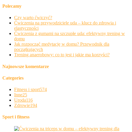
Polecamy
Czy warto ćwiczyć?
Ćwiczenia na przywodziciele uda – klucz do zdrowia i
elastyczności
Ćwiczenia z gumami na szczupłe uda: efektywny trening w
domu
Jak rozpocząć medytację w domu? Przewodnik dla
początkujących
Trening anaerobowy: co to jest i jakie ma korzyści?
Najnowsze komentarze
Categories
Fitness i sport
574
Inne
25
Uroda
116
Zdrowie
194
Sport i fitness