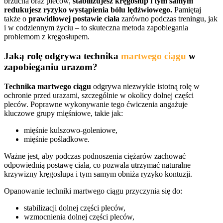
brzucha oraz pleców,
stabilizujesz kręgosłup i tym samym
redukujesz ryzyko wystąpienia bólu lędźwiowego.
Pamiętaj
także o
prawidłowej postawie ciała
zarówno podczas treningu, jak
i w codziennym życiu – to skuteczna metoda zapobiegania
problemom z kręgosłupem.
Jaką rolę odgrywa technika
martwego ciągu
w
zapobieganiu urazom?
Technika martwego ciągu
odgrywa niezwykle istotną rolę w
ochronie przed urazami, szczególnie w okolicy dolnej części
pleców. Poprawne wykonywanie tego ćwiczenia angażuje
kluczowe grupy mięśniowe, takie jak:
mięśnie kulszowo-goleniowe,
mięśnie pośladkowe.
Ważne jest, aby podczas podnoszenia ciężarów zachować
odpowiednią postawę ciała, co pozwala utrzymać naturalne
krzywizny kręgosłupa i tym samym obniża ryzyko kontuzji.
Opanowanie techniki martwego ciągu przyczynia się do:
stabilizacji dolnej części pleców,
wzmocnienia dolnej części pleców,