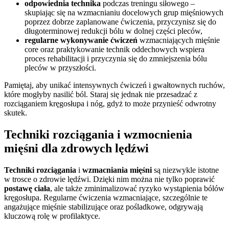
odpowiednia technika
podczas treningu siłowego –
skupiając się na wzmacnianiu docelowych grup mięśniowych
poprzez dobrze zaplanowane ćwiczenia, przyczynisz się do
długoterminowej redukcji bólu w dolnej części pleców,
regularne wykonywanie ćwiczeń
wzmacniających mięśnie
core oraz praktykowanie technik oddechowych wspiera
proces rehabilitacji i przyczynia się do zmniejszenia bólu
pleców w przyszłości.
Pamiętaj, aby unikać intensywnych ćwiczeń i gwałtownych ruchów,
które mogłyby nasilić ból. Staraj się jednak nie przesadzać z
rozciąganiem kręgosłupa i nóg, gdyż to może przynieść odwrotny
skutek.
Techniki rozciągania i wzmocnienia
mięśni dla zdrowych lędźwi
Techniki rozciągania
i
wzmacniania mięśni
są niezwykle istotne
w trosce o zdrowie lędźwi. Dzięki nim można nie tylko poprawić
postawę ciała
, ale także zminimalizować ryzyko wystąpienia bólów
kręgosłupa. Regularne ćwiczenia wzmacniające, szczególnie te
angażujące mięśnie stabilizujące oraz pośladkowe, odgrywają
kluczową rolę w profilaktyce.