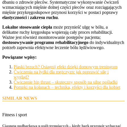
dbaniu o zdrowie pleców. Systematyczne wykonywanie ćwiczeń
wzmacniających mięśnie dolnej części pleców oraz rozciągających
mięśnie przykręgosłupowe przynosi korzyści w postaci poprawy
elastyczności
i
zakresu ruchu
.
Lokalne stosowanie ciepła
może przynieść ulgę w bólu, a
delikatne ruchy kręgosłupa wspierają cały proces rehabilitacji.
Ważne jest również monitorowanie postępów pacjenta;
dostosowywanie programu rehabilitacyjnego
do indywidualnych
potrzeb zapewnia efektywne leczenie bólu lędźwiowego.
Powiązane wpisy:
Płaski brzuch? Osiągnij efekt dzięki domowym treningom
Ćwiczenia na łydki dla mężczyzn: jak poprawić siłę i
wygląd?
Ćwiczenie hip thrust – skuteczny sposób na silne pośladki
Pompki na kolanach – technika, efekty i korzyści dla kobiet
SIMILAR NEWS
Fitness i sport
Ciasnota podbarkowa u osób trenujących – kiedy bark przestaje wybaczać