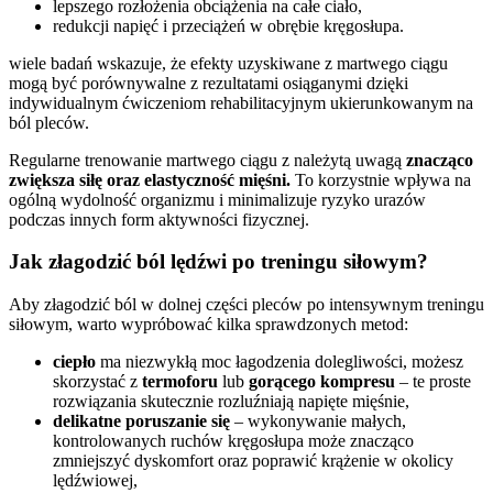
lepszego rozłożenia obciążenia na całe ciało,
redukcji napięć i przeciążeń w obrębie kręgosłupa.
wiele badań wskazuje, że efekty uzyskiwane z martwego ciągu
mogą być porównywalne z rezultatami osiąganymi dzięki
indywidualnym ćwiczeniom rehabilitacyjnym ukierunkowanym na
ból pleców.
Regularne trenowanie martwego ciągu z należytą uwagą
znacząco
zwiększa siłę oraz elastyczność mięśni.
To korzystnie wpływa na
ogólną wydolność organizmu i minimalizuje ryzyko urazów
podczas innych form aktywności fizycznej.
Jak złagodzić ból lędźwi po treningu siłowym?
Aby złagodzić ból w dolnej części pleców po intensywnym treningu
siłowym, warto wypróbować kilka sprawdzonych metod:
ciepło
ma niezwykłą moc łagodzenia dolegliwości, możesz
skorzystać z
termoforu
lub
gorącego kompresu
– te proste
rozwiązania skutecznie rozluźniają napięte mięśnie,
delikatne poruszanie się
– wykonywanie małych,
kontrolowanych ruchów kręgosłupa może znacząco
zmniejszyć dyskomfort oraz poprawić krążenie w okolicy
lędźwiowej,