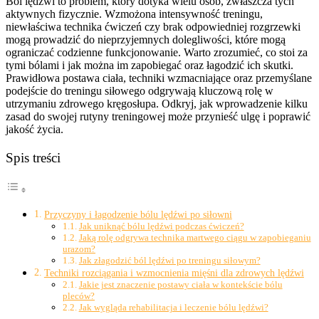
Ból lędźwi to problem, który dotyka wielu osób, zwłaszcza tych
aktywnych fizycznie. Wzmożona intensywność treningu,
niewłaściwa technika ćwiczeń czy brak odpowiedniej rozgrzewki
mogą prowadzić do nieprzyjemnych dolegliwości, które mogą
ograniczać codzienne funkcjonowanie. Warto zrozumieć, co stoi za
tymi bólami i jak można im zapobiegać oraz łagodzić ich skutki.
Prawidłowa postawa ciała, techniki wzmacniające oraz przemyślane
podejście do treningu siłowego odgrywają kluczową rolę w
utrzymaniu zdrowego kręgosłupa. Odkryj, jak wprowadzenie kilku
zasad do swojej rutyny treningowej może przynieść ulgę i poprawić
jakość życia.
Spis treści
Przyczyny i łagodzenie bólu lędźwi po siłowni
Jak uniknąć bólu lędźwi podczas ćwiczeń?
Jaką rolę odgrywa technika martwego ciągu w zapobieganiu
urazom?
Jak złagodzić ból lędźwi po treningu siłowym?
Techniki rozciągania i wzmocnienia mięśni dla zdrowych lędźwi
Jakie jest znaczenie postawy ciała w kontekście bólu
pleców?
Jak wygląda rehabilitacja i leczenie bólu lędźwi?