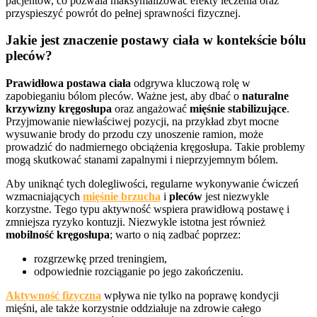
pacjentów, co pozwala maksymalizować efekty leczenia oraz
przyspieszyć powrót do pełnej sprawności fizycznej.
Jakie jest znaczenie postawy ciała w kontekście bólu
pleców?
Prawidłowa postawa ciała
odgrywa kluczową rolę w
zapobieganiu bólom pleców. Ważne jest, aby dbać o
naturalne
krzywizny kręgosłupa
oraz angażować
mięśnie stabilizujące
.
Przyjmowanie niewłaściwej pozycji, na przykład zbyt mocne
wysuwanie brody do przodu czy unoszenie ramion, może
prowadzić do nadmiernego obciążenia kręgosłupa. Takie problemy
mogą skutkować stanami zapalnymi i nieprzyjemnym bólem.
Aby uniknąć tych dolegliwości, regularne wykonywanie ćwiczeń
wzmacniających
mięśnie brzucha
i
pleców
jest niezwykle
korzystne. Tego typu aktywność wspiera prawidłową postawę i
zmniejsza ryzyko kontuzji. Niezwykle istotna jest również
mobilność kręgosłupa
; warto o nią zadbać poprzez:
rozgrzewkę przed treningiem,
odpowiednie rozciąganie po jego zakończeniu.
Aktywność fizyczna
wpływa nie tylko na poprawę kondycji
mięśni, ale także korzystnie oddziałuje na zdrowie całego