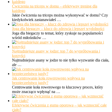
Ćwiczenia na triceps w domu – efektywny trening dla
każdego
Jakie ćwiczenia na triceps można wykonywać w domu? Czy
kiedykolwiek zastanawiałeś …
Joga dla biegaczy – klucz do zdrowia i lepszej wydolności
Joga dla biegaczy to temat, który zyskuje na popularności
wśród miłośników …
Najtrudniejsze asany w jodze: top 7 do wypróbowania i
korzyści
Najtrudniejsze asany w jodze to nie tylko wyzwanie dla ciała,
ale …
Jak centrowanie koła rowerowego wpływa na
bezpieczeństwo jazdy?
Centrowanie koła rowerowego to kluczowy proces, który
może znacząco wpłynąć na …
Efektywne ćwiczenia z gumą oporową – jak wzmocnić całe
ciało?