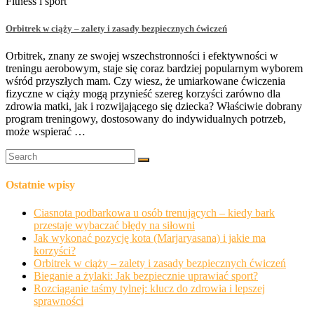
Fitness i sport
Orbitrek w ciąży – zalety i zasady bezpiecznych ćwiczeń
Orbitrek, znany ze swojej wszechstronności i efektywności w
treningu aerobowym, staje się coraz bardziej popularnym wyborem
wśród przyszłych mam. Czy wiesz, że umiarkowane ćwiczenia
fizyczne w ciąży mogą przynieść szereg korzyści zarówno dla
zdrowia matki, jak i rozwijającego się dziecka? Właściwie dobrany
program treningowy, dostosowany do indywidualnych potrzeb,
może wspierać …
Ostatnie wpisy
Ciasnota podbarkowa u osób trenujących – kiedy bark
przestaje wybaczać błędy na siłowni
Jak wykonać pozycję kota (Marjaryasana) i jakie ma
korzyści?
Orbitrek w ciąży – zalety i zasady bezpiecznych ćwiczeń
Bieganie a żylaki: Jak bezpiecznie uprawiać sport?
Rozciąganie taśmy tylnej: klucz do zdrowia i lepszej
sprawności