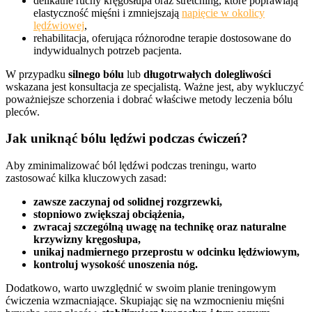
delikatne ruchy kręgosłupa oraz stretching, które poprawiają
elastyczność mięśni i zmniejszają
napięcie w okolicy
lędźwiowej
,
rehabilitacja, oferująca różnorodne terapie dostosowane do
indywidualnych potrzeb pacjenta.
W przypadku
silnego bólu
lub
długotrwałych dolegliwości
wskazana jest konsultacja ze specjalistą. Ważne jest, aby wykluczyć
poważniejsze schorzenia i dobrać właściwe metody leczenia bólu
pleców.
Jak uniknąć bólu lędźwi podczas ćwiczeń?
Aby zminimalizować ból lędźwi podczas treningu, warto
zastosować kilka kluczowych zasad:
zawsze zaczynaj od solidnej rozgrzewki,
stopniowo zwiększaj obciążenia,
zwracaj szczególną uwagę na technikę oraz naturalne
krzywizny kręgosłupa,
unikaj nadmiernego przeprostu w odcinku lędźwiowym,
kontroluj wysokość unoszenia nóg.
Dodatkowo, warto uwzględnić w swoim planie treningowym
ćwiczenia wzmacniające. Skupiając się na wzmocnieniu mięśni