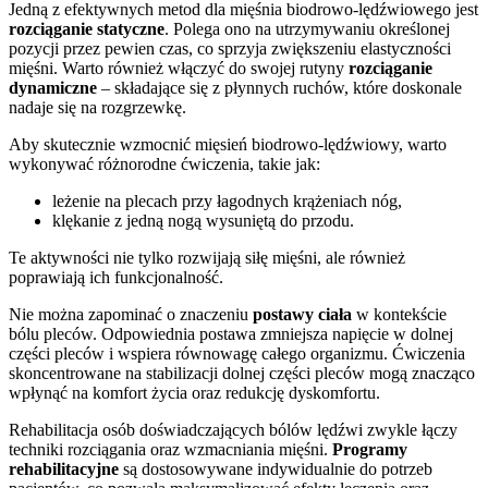
Jedną z efektywnych metod dla mięśnia biodrowo-lędźwiowego jest
rozciąganie statyczne
. Polega ono na utrzymywaniu określonej
pozycji przez pewien czas, co sprzyja zwiększeniu elastyczności
mięśni. Warto również włączyć do swojej rutyny
rozciąganie
dynamiczne
– składające się z płynnych ruchów, które doskonale
nadaje się na rozgrzewkę.
Aby skutecznie wzmocnić mięsień biodrowo-lędźwiowy, warto
wykonywać różnorodne ćwiczenia, takie jak:
leżenie na plecach przy łagodnych krążeniach nóg,
klękanie z jedną nogą wysuniętą do przodu.
Te aktywności nie tylko rozwijają siłę mięśni, ale również
poprawiają ich funkcjonalność.
Nie można zapominać o znaczeniu
postawy ciała
w kontekście
bólu pleców. Odpowiednia postawa zmniejsza napięcie w dolnej
części pleców i wspiera równowagę całego organizmu. Ćwiczenia
skoncentrowane na stabilizacji dolnej części pleców mogą znacząco
wpłynąć na komfort życia oraz redukcję dyskomfortu.
Rehabilitacja osób doświadczających bólów lędźwi zwykle łączy
techniki rozciągania oraz wzmacniania mięśni.
Programy
rehabilitacyjne
są dostosowywane indywidualnie do potrzeb