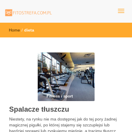
FitoStrefa.com.pl
Home
/
dieta
Fitness i sport
Spalacze tłuszczu
Niestety, na rynku nie ma dostępnej jak do tej pory żadnej
magicznej pigułki, po której stajemy się szczuplejsi lub
bardziej sprawni lub zyskujemy mięśnie, a tracimy tłuszcz.