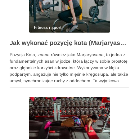
Fitness i sport
Jak wykonać pozycję kota (Marjaryasana) i jakie ma korzyści?
Pozycja Kota, znana również jako Marjaryasana, to jedna z
fundamentalnych asan w jodze, która łączy w sobie prostotę
oraz głębokie korzyści zdrowotne. Wykonywana w klęku
podpartym, angażuje nie tylko mięśnie kręgosłupa, ale także
umysł, synchronizując ruchy z oddechem. Ta wyjątkowa
praktyka nie tylko poprawia elastyczność ciała, ale również
przynosi ulgę …