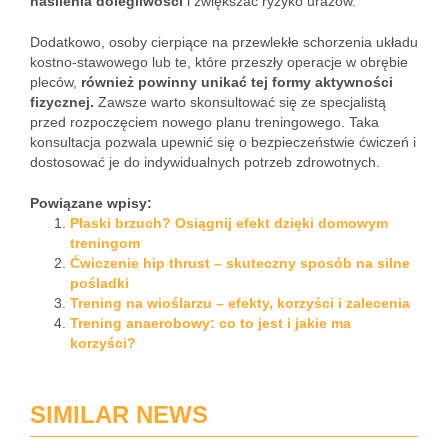
nasilenia dolegliwości
i zwiększać ryzyko urazów.
Dodatkowo, osoby cierpiące na przewlekłe schorzenia układu
kostno-stawowego lub te, które przeszły operacje w obrębie
pleców,
również powinny unikać tej formy aktywności
fizycznej.
Zawsze warto skonsultować się ze specjalistą
przed rozpoczęciem nowego planu treningowego. Taka
konsultacja pozwala upewnić się o bezpieczeństwie ćwiczeń i
dostosować je do indywidualnych potrzeb zdrowotnych.
Powiązane wpisy:
Płaski brzuch? Osiągnij efekt dzięki domowym
treningom
Ćwiczenie hip thrust – skuteczny sposób na silne
pośladki
Trening na wioślarzu – efekty, korzyści i zalecenia
Trening anaerobowy: co to jest i jakie ma
korzyści?
SIMILAR NEWS