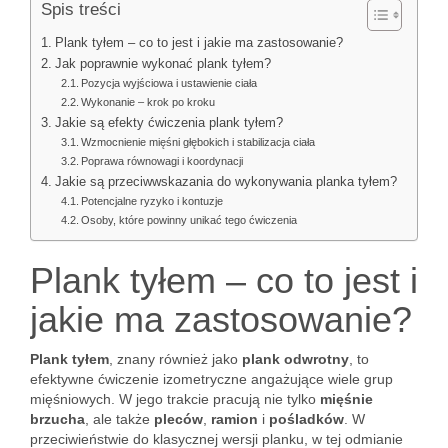
Spis treści
Plank tyłem – co to jest i jakie ma zastosowanie?
Jak poprawnie wykonać plank tyłem?
Pozycja wyjściowa i ustawienie ciała
Wykonanie – krok po kroku
Jakie są efekty ćwiczenia plank tyłem?
Wzmocnienie mięśni głębokich i stabilizacja ciała
Poprawa równowagi i koordynacji
Jakie są przeciwwskazania do wykonywania planka tyłem?
Potencjalne ryzyko i kontuzje
Osoby, które powinny unikać tego ćwiczenia
Plank tyłem – co to jest i
jakie ma zastosowanie?
Plank tyłem
, znany również jako
plank odwrotny
, to
efektywne ćwiczenie izometryczne angażujące wiele grup
mięśniowych. W jego trakcie pracują nie tylko
mięśnie
brzucha
, ale także
pleców
,
ramion
i
pośladków
. W
przeciwieństwie do klasycznej wersji planku, w tej odmianie