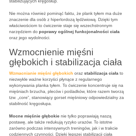
stabilizujących kręgosłup.
Nie można również pominąć faktu, że plank tyłem ma duże
znaczenie dla osób z hiperlordozą lędźwiową. Dzięki tym
właściwościom to ćwiczenie staje się wszechstronnym
narzędziem do
poprawy ogólnej funkcjonalności ciała
oraz jego wydolności.
Wzmocnienie mięśni
głębokich i stabilizacja ciała
Wzmacnianie mięśni głębokich
oraz
stabilizacja ciała
to
niezwykle ważne korzyści płynące z regularnego
wykonywania planka tyłem. To ćwiczenie koncentruje się na
mięśniach brzucha, pleców i pośladków, które razem tworzą
tzw. „core”, stanowiący gorset mięśniowy odpowiedzialny za
stabilność kręgosłupa.
Mocne mięśnie głębokie
nie tylko poprawiają naszą
postawę, ale także redukują ryzyko urazów. To istotne
zarówno podczas intensywnych treningów, jak i w trakcie
codziennych czynności. Dzięki lepszej stabilizacji ciała