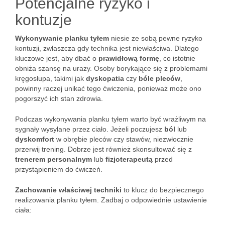
Potencjalne ryzyko i
kontuzje
Wykonywanie planku tyłem
niesie ze sobą pewne ryzyko
kontuzji, zwłaszcza gdy technika jest niewłaściwa. Dlatego
kluczowe jest, aby dbać o
prawidłową formę
, co istotnie
obniża szansę na urazy. Osoby borykające się z problemami
kręgosłupa, takimi jak
dyskopatia
czy
bóle pleców
,
powinny raczej unikać tego ćwiczenia, ponieważ może ono
pogorszyć ich stan zdrowia.
Podczas wykonywania planku tyłem warto być wrażliwym na
sygnały wysyłane przez ciało. Jeżeli poczujesz
ból
lub
dyskomfort
w obrębie pleców czy stawów, niezwłocznie
przerwij trening. Dobrze jest również skonsultować się z
trenerem personalnym
lub
fizjoterapeutą
przed
przystąpieniem do ćwiczeń.
Zachowanie właściwej techniki
to klucz do bezpiecznego
realizowania planku tyłem. Zadbaj o odpowiednie ustawienie
ciała: