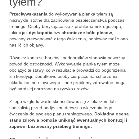
tyłem?
Przeciwwskazania
do wykonywania planka tyłem są
niezwykle istotne dla zachowania bezpieczeństwa podczas
treningu. Osoby borykające się z problemami kręgosłupa,
takimi jak
dyskopatia
czy
chroniczne bóle pleców
,
powinny zrezygnować z tego ćwiczenia, ponieważ może ono
nasilić ich objawy.
Również kontuzje barków i nadgarstków stanowią poważny
powód do ostrożności. Wykonywanie planka tyłem może
obciążyć te stawy, co w rezultacie prowadzi do pogorszenia
ich kondycji. Dodatkowo osoby cierpiące na schorzenia
układu kostno-stawowego i inne problemy zdrowotne mogą
być bardziej narażone na ryzyko urazów.
Z tego względu warto skonsultować się z lekarzem lub
specjalistą przed podjęciem decyzji o włączeniu tego
ćwiczenia do swojego planu treningowego.
Dokładna ocena
stanu zdrowia pomoże uniknąć ewentualnych kontuzji i
zapewni bezpieczny przebieg treningu.