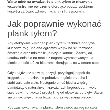
Warto mieć na uwadze, że plank tyłem to niezwykle
wszechstronne ćwiczenie
oferujące bogate spektrum
korzyści zarówno zdrowotnych, jak i fitnessowych.
Jak poprawnie wykonać
plank tyłem?
Aby efektywnie wykonać
plank tyłem
, technika odgrywa
kluczową rolę. Ma ona ogromny wpływ na skuteczność
ćwiczenia oraz minimalizuje ryzyko kontuzji. Zacznij od
usadowienia się na macie z nogami wyprostowanymi, a
dłonie umieść tuż za biodrami, kierując palce w stronę stóp.
Gdy znajdziesz się w tej pozycji, przyciągnij pępek do
kręgosłupa; to działanie pobudza mięśnie brzucha i
stabilizuje całe ciało. Następnie unieś biodra w górę,
pamiętając o naturalnych krzywiznach kręgosłupa – twoje
ciało powinno tworzyć prostą linię od głowy aż po pięty. Staraj
się unikać wypychania brzucha oraz wyginania pleców.
Podczas wykonywania planku tyłem zwróć uwagę na swój