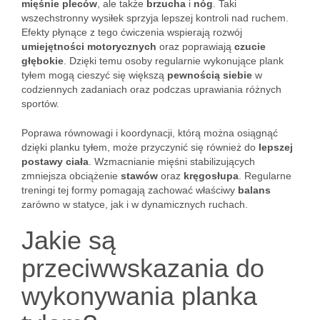
mięśnie pleców
, ale także
brzucha
i
nóg
. Taki
wszechstronny wysiłek sprzyja lepszej kontroli nad ruchem.
Efekty płynące z tego ćwiczenia wspierają rozwój
umiejętności motorycznych
oraz poprawiają
czucie
głębokie
. Dzięki temu osoby regularnie wykonujące plank
tyłem mogą cieszyć się większą
pewnością siebie
w
codziennych zadaniach oraz podczas uprawiania różnych
sportów.
Poprawa równowagi i koordynacji, którą można osiągnąć
dzięki planku tyłem, może przyczynić się również do
lepszej
postawy ciała
. Wzmacnianie mięśni stabilizujących
zmniejsza obciążenie
stawów
oraz
kręgosłupa
. Regularne
treningi tej formy pomagają zachować właściwy
balans
zarówno w statyce, jak i w dynamicznych ruchach.
Jakie są
przeciwwskazania do
wykonywania planka