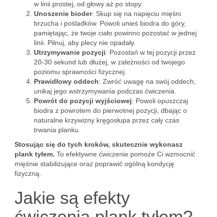
w linii prostej, od głowy aż po stopy.
Unoszenie bioder
: Skup się na napięciu mięśni
brzucha i pośladków. Powoli unieś biodra do góry,
pamiętając, że twoje ciało powinno pozostać w jednej
linii. Pilnuj, aby plecy nie opadały.
Utrzymywanie pozycji
: Pozostań w tej pozycji przez
20-30 sekund lub dłużej, w zależności od twojego
poziomu sprawności fizycznej.
Prawidłowy oddech
: Zwróć uwagę na swój oddech;
unikaj jego wstrzymywania podczas ćwiczenia.
Powrót do pozycji wyjściowej
: Powoli opuszczaj
biodra z powrotem do pierwotnej pozycji, dbając o
naturalne krzywizny kręgosłupa przez cały czas
trwania planku.
Stosując się do tych kroków, skutecznie wykonasz
plank tyłem.
To efektywne ćwiczenie pomoże Ci wzmocnić
mięśnie stabilizujące oraz poprawić ogólną kondycję
fizyczną.
Jakie są efekty
ćwiczenia plank tyłem?