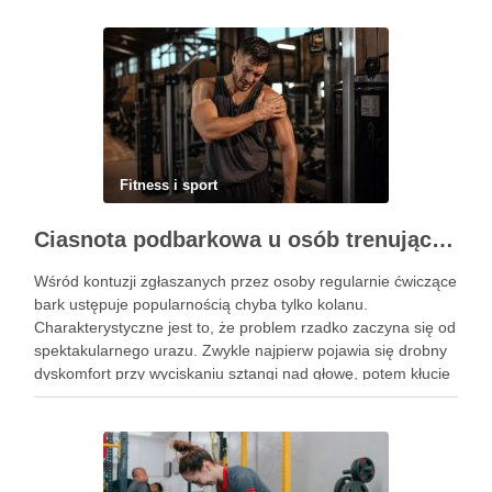
Fitness i sport
Ciasnota podbarkowa u osób trenujących – kiedy bark przestaje wybaczać błędy na siłowni
Wśród kontuzji zgłaszanych przez osoby regularnie ćwiczące
bark ustępuje popularnością chyba tylko kolanu.
Charakterystyczne jest to, że problem rzadko zaczyna się od
spektakularnego urazu. Zwykle najpierw pojawia się drobny
dyskomfort przy wyciskaniu sztangi nad głowę, potem kłucie
przy zakładaniu koszulki, a po kilku tygodniach ból budzi w
nocy. Za tym …