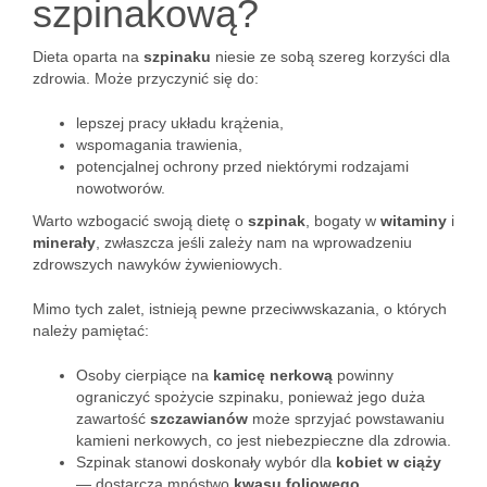
szpinakową?
Dieta oparta na
szpinaku
niesie ze sobą szereg korzyści dla
zdrowia. Może przyczynić się do:
lepszej pracy układu krążenia,
wspomagania trawienia,
potencjalnej ochrony przed niektórymi rodzajami
nowotworów.
Warto wzbogacić swoją dietę o
szpinak
, bogaty w
witaminy
i
minerały
, zwłaszcza jeśli zależy nam na wprowadzeniu
zdrowszych nawyków żywieniowych.
Mimo tych zalet, istnieją pewne przeciwwskazania, o których
należy pamiętać:
Osoby cierpiące na
kamicę nerkową
powinny
ograniczyć spożycie szpinaku, ponieważ jego duża
zawartość
szczawianów
może sprzyjać powstawaniu
kamieni nerkowych, co jest niebezpieczne dla zdrowia.
Szpinak stanowi doskonały wybór dla
kobiet w ciąży
— dostarcza mnóstwo
kwasu foliowego
,