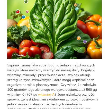
Zdrowie
Szpinak, znany jako superfood, to jedno z najzdrowszych
warzyw, które możemy włączyć do naszej diety. Bogaty w
witaminy, minerały i przeciwutleniacze, szpinak oferuje
szereg korzyści zdrowotnych, które mogą wspierać nasz
organizm na wielu płaszczyznach. Czy wiesz, że zaledwie
100 gramów tego zielonego warzywa dostarcza aż 560 µg
witaminy K i 707 µg
witaminy A
? Jego niskokaloryczność
sprawia, że jest idealnym składnikiem zdrowych posiłków, a
jednocześnie dostarcza niezbędnych składników