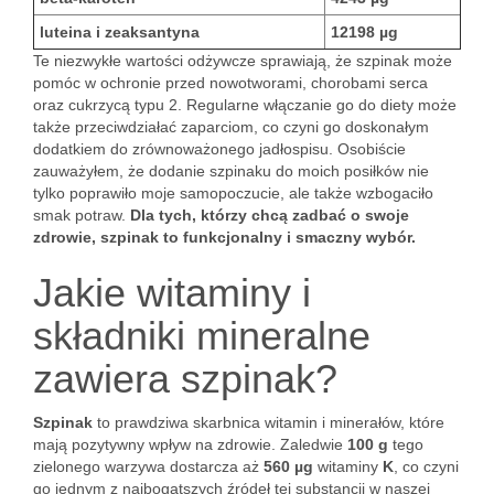
luteina i zeaksantyna
12198 µg
Te niezwykłe wartości odżywcze sprawiają, że szpinak może
pomóc w ochronie przed nowotworami, chorobami serca
oraz cukrzycą typu 2. Regularne włączanie go do diety może
także przeciwdziałać zaparciom, co czyni go doskonałym
dodatkiem do zrównoważonego jadłospisu. Osobiście
zauważyłem, że dodanie szpinaku do moich posiłków nie
tylko poprawiło moje samopoczucie, ale także wzbogaciło
smak potraw.
Dla tych, którzy chcą zadbać o swoje
zdrowie, szpinak to funkcjonalny i smaczny wybór.
Jakie witaminy i
składniki mineralne
zawiera szpinak?
Szpinak
to prawdziwa skarbnica witamin i minerałów, które
mają pozytywny wpływ na zdrowie. Zaledwie
100 g
tego
zielonego warzywa dostarcza aż
560 µg
witaminy
K
, co czyni
go jednym z najbogatszych źródeł tej substancji w naszej