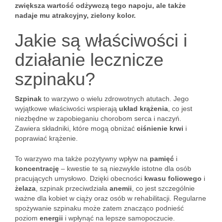
zwiększa wartość odżywczą tego napoju, ale także
nadaje mu atrakcyjny, zielony kolor.
Jakie są właściwości i
działanie lecznicze
szpinaku?
Szpinak
to warzywo o wielu zdrowotnych atutach. Jego
wyjątkowe właściwości wspierają
układ krążenia
, co jest
niezbędne w zapobieganiu chorobom serca i naczyń.
Zawiera składniki, które mogą obniżać
ciśnienie krwi
i
poprawiać krążenie.
To warzywo ma także pozytywny wpływ na
pamięć
i
koncentrację
– kwestie te są niezwykle istotne dla osób
pracujących umysłowo. Dzięki obecności
kwasu foliowego
i
żelaza
, szpinak przeciwdziała
anemii
, co jest szczególnie
ważne dla kobiet w ciąży oraz osób w rehabilitacji. Regularne
spożywanie szpinaku może zatem znacząco podnieść
poziom
energii
i wpłynąć na lepsze samopoczucie.