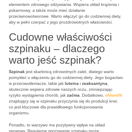
elementem zdrowego odżywiania. Wspiera układ krążenia i
pokarmowy, a także może mieć działanie
przeciwnowotworowe. Warto włączyć go do codziennej diety,
aby w pełni czerpać z jego prozdrowotnych właściwości.
Cudowne właściwości
szpinaku – dlaczego
warto jeść szpinak?
Szpinak
jest skarbnicą zdrowotnych zalet, dlatego warto
pomyśleć o włączeniu go do codziennej diety. Jego bogactwo
w przeciwutleniacze, takie jak
luteina
i
zeaksantyna
,
skutecznie wspiera zdrowie naszych oczu, zmniejszając
ryzyko wystąpienia chorób, jak
zaćma
. Dodatkowo,
chlorofil
znajdujący się w szpinaku przyczynia się do produkcji krwi,
co jest kluczowe dla prawidłowego funkcjonowania
organizmu.
Ponadto, to warzywo ma pozytywny wpływ na układ
nerwowy. Regularne spożywanie szpinaku może: