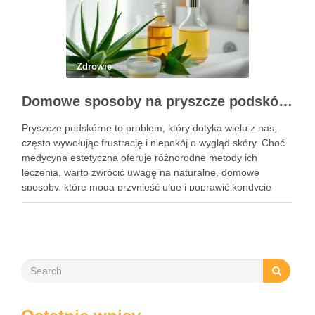
Zdrowie
Domowe sposoby na pryszcze podskórne: skuteczne metody i składniki
Pryszcze podskórne to problem, który dotyka wielu z nas,
często wywołując frustrację i niepokój o wygląd skóry. Choć
medycyna estetyczna oferuje różnorodne metody ich
leczenia, warto zwrócić uwagę na naturalne, domowe
sposoby, które mogą przynieść ulgę i poprawić kondycję
cery. Składniki takie jak miód, cynamon czy aloes mają
niezwykłe właściwości …