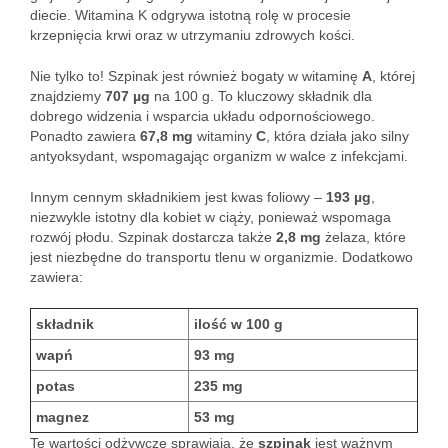
diecie. Witamina K odgrywa istotną rolę w procesie
krzepnięcia krwi oraz w utrzymaniu zdrowych kości.
Nie tylko to! Szpinak jest również bogaty w witaminę
A
, której
znajdziemy
707 µg
na 100 g. To kluczowy składnik dla
dobrego widzenia i wsparcia układu odpornościowego.
Ponadto zawiera
67,8 mg
witaminy
C
, która działa jako silny
antyoksydant, wspomagając organizm w walce z infekcjami.
Innym cennym składnikiem jest kwas foliowy –
193 µg
,
niezwykle istotny dla kobiet w ciąży, ponieważ wspomaga
rozwój płodu. Szpinak dostarcza także
2,8 mg
żelaza, które
jest niezbędne do transportu tlenu w organizmie. Dodatkowo
zawiera:
składnik
ilość w 100 g
wapń
93 mg
potas
235 mg
magnez
53 mg
Te wartości odżywcze sprawiają, że
szpinak
jest ważnym