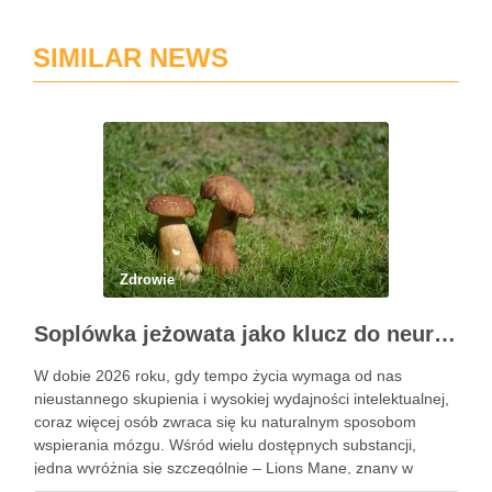
SIMILAR NEWS
Zdrowie
Soplówka jeżowata jako klucz do neuroregeneracji. Dlaczego Lions Mane podbija świat suplementów
W dobie 2026 roku, gdy tempo życia wymaga od nas
nieustannego skupienia i wysokiej wydajności intelektualnej,
coraz więcej osób zwraca się ku naturalnym sposobom
wspierania mózgu. Wśród wielu dostępnych substancji,
jedna wyróżnia się szczególnie – Lions Mane, znany w
Polsce jako soplówka jeżowata. Ten niezwykły grzyb witalny,