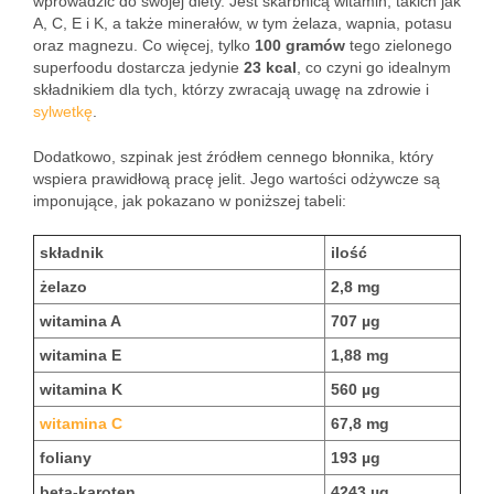
wprowadzić do swojej diety. Jest skarbnicą witamin, takich jak
A, C, E i K, a także minerałów, w tym żelaza, wapnia, potasu
oraz magnezu. Co więcej, tylko
100 gramów
tego zielonego
superfoodu dostarcza jedynie
23 kcal
, co czyni go idealnym
składnikiem dla tych, którzy zwracają uwagę na zdrowie i
sylwetkę
.
Dodatkowo, szpinak jest źródłem cennego błonnika, który
wspiera prawidłową pracę jelit. Jego wartości odżywcze są
imponujące, jak pokazano w poniższej tabeli:
składnik
ilość
żelazo
2,8 mg
witamina A
707 µg
witamina E
1,88 mg
witamina K
560 µg
witamina C
67,8 mg
foliany
193 µg
beta-karoten
4243 µg