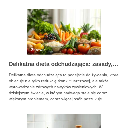
od wieków stosowany …
Zdrowie
Delikatna dieta odchudzająca: zasady, jadłospis i efekty
Delikatna dieta odchudzająca to podejście do żywienia, które
obiecuje nie tylko redukcję tkanki tłuszczowej, ale także
wprowadzenie zdrowych nawyków żywieniowych. W
dzisiejszym świecie, w którym nadwaga staje się coraz
większym problemem, coraz więcej osób poszukuje
sposobów na skuteczne i bezpieczne zrzucenie zbędnych
kilogramów. Kluczowym elementem tej diety jest umiejętne
dostosowanie …