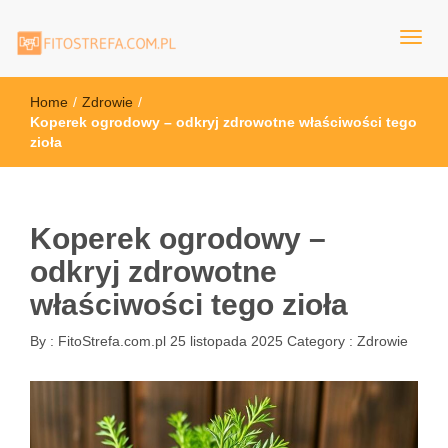
FitoStrefa.com.pl
Home
/
Zdrowie
/
Koperek ogrodowy – odkryj zdrowotne właściwości tego
zioła
Koperek ogrodowy –
odkryj zdrowotne
właściwości tego zioła
By :
FitoStrefa.com.pl
25 listopada 2025
Category :
Zdrowie