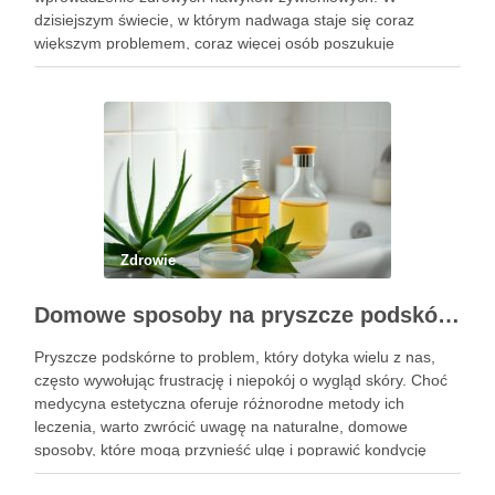
dzisiejszym świecie, w którym nadwaga staje się coraz
większym problemem, coraz więcej osób poszukuje
sposobów na skuteczne i bezpieczne zrzucenie zbędnych
kilogramów. Kluczowym elementem tej diety jest umiejętne
dostosowanie …
Zdrowie
Domowe sposoby na pryszcze podskórne: skuteczne metody i składniki
Pryszcze podskórne to problem, który dotyka wielu z nas,
często wywołując frustrację i niepokój o wygląd skóry. Choć
medycyna estetyczna oferuje różnorodne metody ich
leczenia, warto zwrócić uwagę na naturalne, domowe
sposoby, które mogą przynieść ulgę i poprawić kondycję
cery. Składniki takie jak miód, cynamon czy aloes mają