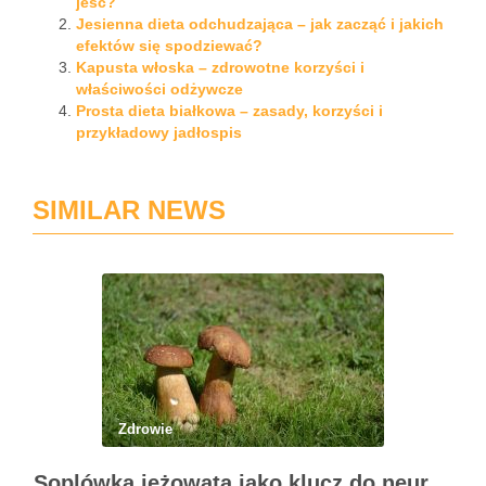
jeść?
Jesienna dieta odchudzająca – jak zacząć i jakich
efektów się spodziewać?
Kapusta włoska – zdrowotne korzyści i
właściwości odżywcze
Prosta dieta białkowa – zasady, korzyści i
przykładowy jadłospis
SIMILAR NEWS
Zdrowie
Soplówka jeżowata jako klucz do neuroregeneracji. Dlaczego Lions Mane podbija świat suplementów