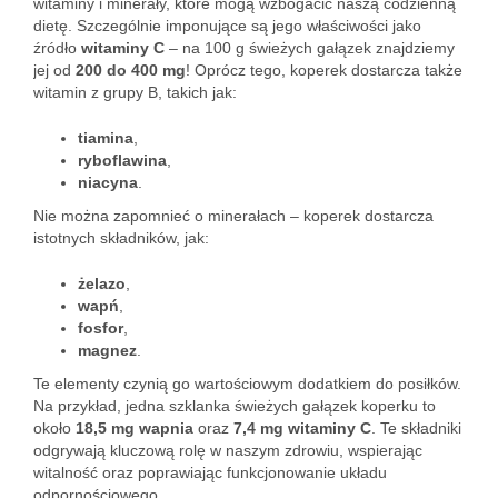
witaminy i minerały, które mogą wzbogacić naszą codzienną
dietę. Szczególnie imponujące są jego właściwości jako
źródło
witaminy C
– na 100 g świeżych gałązek znajdziemy
jej od
200 do 400 mg
! Oprócz tego, koperek dostarcza także
witamin z grupy B, takich jak:
tiamina
,
ryboflawina
,
niacyna
.
Nie można zapomnieć o minerałach – koperek dostarcza
istotnych składników, jak:
żelazo
,
wapń
,
fosfor
,
magnez
.
Te elementy czynią go wartościowym dodatkiem do posiłków.
Na przykład, jedna szklanka świeżych gałązek koperku to
około
18,5 mg wapnia
oraz
7,4 mg witaminy C
. Te składniki
odgrywają kluczową rolę w naszym zdrowiu, wspierając
witalność oraz poprawiając funkcjonowanie układu
odpornościowego.