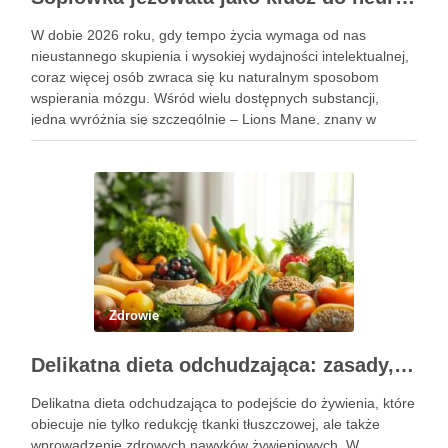
W dobie 2026 roku, gdy tempo życia wymaga od nas
nieustannego skupienia i wysokiej wydajności intelektualnej,
coraz więcej osób zwraca się ku naturalnym sposobom
wspierania mózgu. Wśród wielu dostępnych substancji,
jedna wyróżnia się szczególnie – Lions Mane, znany w
Polsce jako soplówka jeżowata. Ten niezwykły grzyb witalny,
od wieków stosowany …
Zdrowie
Delikatna dieta odchudzająca: zasady, jadłospis i efekty
Delikatna dieta odchudzająca to podejście do żywienia, które
obiecuje nie tylko redukcję tkanki tłuszczowej, ale także
wprowadzenie zdrowych nawyków żywieniowych. W