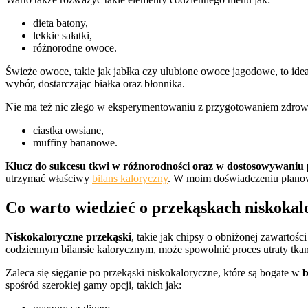
dieta batony,
lekkie sałatki,
różnorodne owoce.
Świeże owoce, takie jak jabłka czy ulubione owoce jagodowe, to id
wybór, dostarczając białka oraz błonnika.
Nie ma też nic złego w eksperymentowaniu z przygotowaniem zdrowy
ciastka owsiane,
muffiny bananowe.
Klucz do sukcesu tkwi w różnorodności oraz w dostosowywaniu 
utrzymać właściwy
bilans kaloryczny
. W moim doświadczeniu planowa
Co warto wiedzieć o przekąskach niskoka
Niskokaloryczne przekąski
, takie jak chipsy o obniżonej zawartości
codziennym bilansie kalorycznym, może spowolnić proces utraty tkan
Zaleca się sięganie po przekąski niskokaloryczne, które są bogate w
b
spośród szerokiej gamy opcji, takich jak: