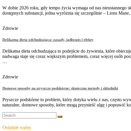
W dobie 2026 roku, gdy tempo życia wymaga od nas nieustannego sku
dostępnych substancji, jedna wyróżnia się szczególnie – Lions Man
Zdrowie
Delikatna dieta odchudzająca: zasady, jadłospis i efekty
Delikatna dieta odchudzająca to podejście do żywienia, które obiec
nadwaga staje się coraz większym problemem, coraz więcej osób pos
…
Zdrowie
Domowe sposoby na pryszcze podskórne: skuteczne metody i składniki
Pryszcze podskórne to problem, który dotyka wielu z nas, często wy
naturalne, domowe sposoby, które mogą przynieść ulgę i poprawić ko
Ostatnie wpisy