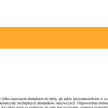
e tylko smacznym dodatkiem do diety, ale także sprzymierzeńcem w wa
raz dostarczały niezbędnych składników odżywczych. Odpowiednio dob
. Ale jakie opcje są najlepsze, by móc bez wyrzutów sumienia podjada