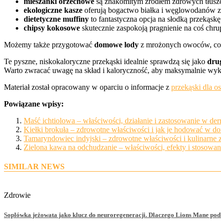
mieszanki orzechowe
są znakomitym źródłem zdrowych tłusz
ekologiczne kasze
oferują bogactwo białka i węglowodanów z
dietetyczne muffiny
to fantastyczna opcja na słodką przekąskę
chipsy kokosowe
skutecznie zaspokoją pragnienie na coś chru
Możemy także przygotować
domowe lody
z mrożonych owoców, co s
Te pyszne, niskokaloryczne przekąski idealnie sprawdzą się jako
drug
Warto zwracać uwagę na skład i kaloryczność, aby maksymalnie wyko
Materiał został opracowany w oparciu o informacje z
przekąski dla o
Powiązane wpisy:
Maść ichtiolowa – właściwości, działanie i zastosowanie w der
Kiełki brokuła – zdrowotne właściwości i jak je hodować w d
Tamaryndowiec indyjski – zdrowotne właściwości i kulinarne 
Zielona kawa na odchudzanie – właściwości, efekty i stosowan
SIMILAR NEWS
Zdrowie
Soplówka jeżowata jako klucz do neuroregeneracji. Dlaczego Lions Mane pod