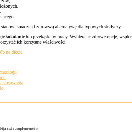
czów,
łożonych,
,
piącego.
tanowi smaczną i zdrowszą alternatywę dla typowych słodyczy.
ie śniadanie
lub przekąska w pracy. Wybierając zdrowe opcje, wspier
rzystać ich korzystne właściwości.
sób na diecie
.
matologii
omu
zastosowania
ie
bija świat suplementów