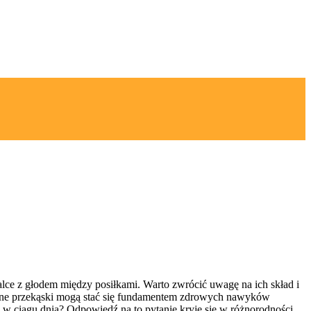
lce z głodem między posiłkami. Warto zwrócić uwagę na ich skład i
rane przekąski mogą stać się fundamentem zdrowych nawyków
ć w ciągu dnia? Odpowiedź na to pytanie kryje się w różnorodności