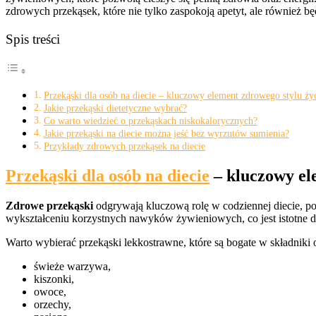
zdrowych przekąsek, które nie tylko zaspokoją apetyt, ale również b
Spis treści
Przekąski dla osób na diecie – kluczowy element zdrowego stylu ży
Jakie przekąski dietetyczne wybrać?
Co warto wiedzieć o przekąskach niskokalorycznych?
Jakie przekąski na diecie można jeść bez wyrzutów sumienia?
Przykłady zdrowych przekąsek na diecie
Przekąski dla osób na diecie
– kluczowy el
Zdrowe przekąski
odgrywają kluczową rolę w codziennej diecie, po
wykształceniu korzystnych nawyków żywieniowych, co jest istotne d
Warto wybierać przekąski lekkostrawne, które są bogate w składnik
świeże warzywa,
kiszonki,
owoce,
orzechy,