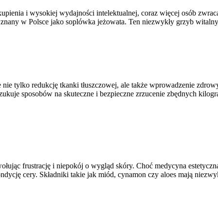
pienia i wysokiej wydajności intelektualnej, coraz więcej osób zwra
e, znany w Polsce jako soplówka jeżowata. Ten niezwykły grzyb wita
uje nie tylko redukcję tkanki tłuszczowej, ale także wprowadzenie z
zukuje sposobów na skuteczne i bezpieczne zrzucenie zbędnych kilog
wołując frustrację i niepokój o wygląd skóry. Choć medycyna estetyczn
ndycję cery. Składniki takie jak miód, cynamon czy aloes mają niezw