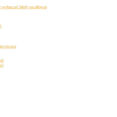
e wybaczać błędy na siłowni
i
ego owocu
ień
ci