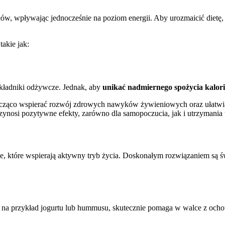
ów, wpływając jednocześnie na poziom energii. Aby urozmaicić dietę,
akie jak:
składniki odżywcze. Jednak, aby
unikać nadmiernego spożycia kalori
cząco wspierać rozwój zdrowych nawyków żywieniowych oraz ułatwiać
rzynosi pozytywne efekty, zarówno dla samopoczucia, jak i utrzymania
e, które wspierają aktywny tryb życia. Doskonałym rozwiązaniem są św
na przykład jogurtu lub hummusu, skutecznie pomaga w walce z ochot