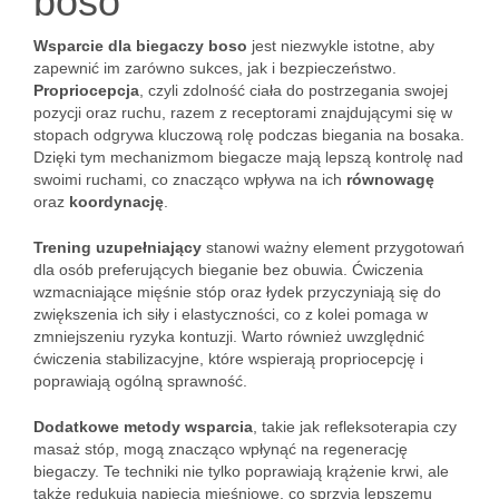
boso
Wsparcie dla biegaczy boso
jest niezwykle istotne, aby
zapewnić im zarówno sukces, jak i bezpieczeństwo.
Propriocepcja
, czyli zdolność ciała do postrzegania swojej
pozycji oraz ruchu, razem z receptorami znajdującymi się w
stopach odgrywa kluczową rolę podczas biegania na bosaka.
Dzięki tym mechanizmom biegacze mają lepszą kontrolę nad
swoimi ruchami, co znacząco wpływa na ich
równowagę
oraz
koordynację
.
Trening uzupełniający
stanowi ważny element przygotowań
dla osób preferujących bieganie bez obuwia. Ćwiczenia
wzmacniające mięśnie stóp oraz łydek przyczyniają się do
zwiększenia ich siły i elastyczności, co z kolei pomaga w
zmniejszeniu ryzyka kontuzji. Warto również uwzględnić
ćwiczenia stabilizacyjne, które wspierają propriocepcję i
poprawiają ogólną sprawność.
Dodatkowe metody wsparcia
, takie jak refleksoterapia czy
masaż stóp, mogą znacząco wpłynąć na regenerację
biegaczy. Te techniki nie tylko poprawiają krążenie krwi, ale
także redukują napięcia mięśniowe, co sprzyja lepszemu