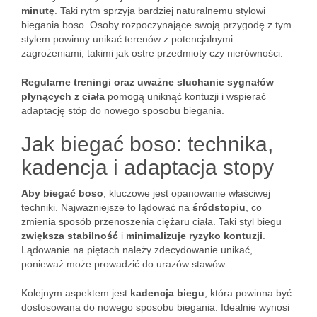
minutę
. Taki rytm sprzyja bardziej naturalnemu stylowi
biegania boso. Osoby rozpoczynające swoją przygodę z tym
stylem powinny unikać terenów z potencjalnymi
zagrożeniami, takimi jak ostre przedmioty czy nierówności.
Regularne treningi oraz uważne słuchanie sygnałów
płynących z ciała
pomogą uniknąć kontuzji i wspierać
adaptację stóp do nowego sposobu biegania.
Jak biegać boso: technika,
kadencja i adaptacja stopy
Aby biegać boso
, kluczowe jest opanowanie właściwej
techniki. Najważniejsze to lądować na
śródstopiu
, co
zmienia sposób przenoszenia ciężaru ciała. Taki styl biegu
zwiększa stabilność
i
minimalizuje ryzyko kontuzji
.
Lądowanie na piętach należy zdecydowanie unikać,
ponieważ może prowadzić do urazów stawów.
Kolejnym aspektem jest
kadencja biegu
, która powinna być
dostosowana do nowego sposobu biegania. Idealnie wynosi