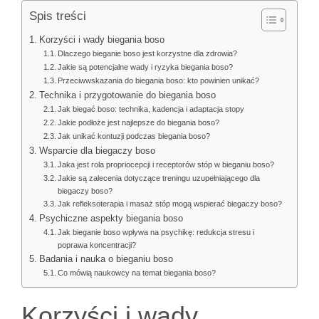
Spis treści
Korzyści i wady biegania boso
Dlaczego bieganie boso jest korzystne dla zdrowia?
Jakie są potencjalne wady i ryzyka biegania boso?
Przeciwwskazania do biegania boso: kto powinien unikać?
Technika i przygotowanie do biegania boso
Jak biegać boso: technika, kadencja i adaptacja stopy
Jakie podłoże jest najlepsze do biegania boso?
Jak unikać kontuzji podczas biegania boso?
Wsparcie dla biegaczy boso
Jaka jest rola propriocepcji i receptorów stóp w bieganiu boso?
Jakie są zalecenia dotyczące treningu uzupełniającego dla
biegaczy boso?
Jak refleksoterapia i masaż stóp mogą wspierać biegaczy boso?
Psychiczne aspekty biegania boso
Jak bieganie boso wpływa na psychikę: redukcja stresu i
poprawa koncentracji?
Badania i nauka o bieganiu boso
Co mówią naukowcy na temat biegania boso?
Korzyści i wady