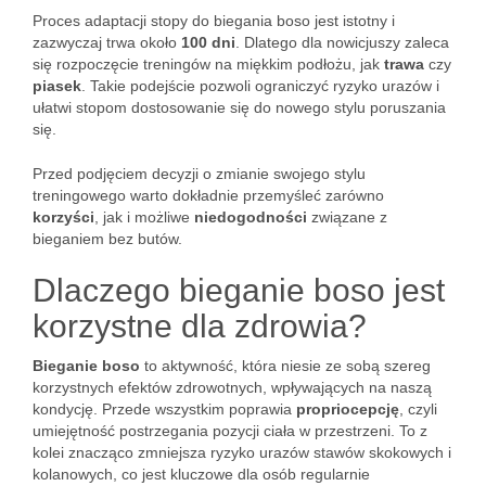
Proces adaptacji stopy do biegania boso jest istotny i
zazwyczaj trwa około
100 dni
. Dlatego dla nowicjuszy zaleca
się rozpoczęcie treningów na miękkim podłożu, jak
trawa
czy
piasek
. Takie podejście pozwoli ograniczyć ryzyko urazów i
ułatwi stopom dostosowanie się do nowego stylu poruszania
się.
Przed podjęciem decyzji o zmianie swojego stylu
treningowego warto dokładnie przemyśleć zarówno
korzyści
, jak i możliwe
niedogodności
związane z
bieganiem bez butów.
Dlaczego bieganie boso jest
korzystne dla zdrowia?
Bieganie boso
to aktywność, która niesie ze sobą szereg
korzystnych efektów zdrowotnych, wpływających na naszą
kondycję. Przede wszystkim poprawia
propriocepcję
, czyli
umiejętność postrzegania pozycji ciała w przestrzeni. To z
kolei znacząco zmniejsza ryzyko urazów stawów skokowych i
kolanowych, co jest kluczowe dla osób regularnie