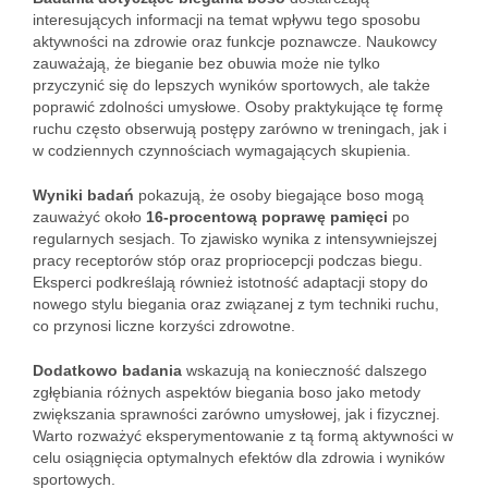
interesujących informacji na temat wpływu tego sposobu
aktywności na zdrowie oraz funkcje poznawcze. Naukowcy
zauważają, że bieganie bez obuwia może nie tylko
przyczynić się do lepszych wyników sportowych, ale także
poprawić zdolności umysłowe. Osoby praktykujące tę formę
ruchu często obserwują postępy zarówno w treningach, jak i
w codziennych czynnościach wymagających skupienia.
Wyniki badań
pokazują, że osoby biegające boso mogą
zauważyć około
16-procentową poprawę pamięci
po
regularnych sesjach. To zjawisko wynika z intensywniejszej
pracy receptorów stóp oraz propriocepcji podczas biegu.
Eksperci podkreślają również istotność adaptacji stopy do
nowego stylu biegania oraz związanej z tym techniki ruchu,
co przynosi liczne korzyści zdrowotne.
Dodatkowo badania
wskazują na konieczność dalszego
zgłębiania różnych aspektów biegania boso jako metody
zwiększania sprawności zarówno umysłowej, jak i fizycznej.
Warto rozważyć eksperymentowanie z tą formą aktywności w
celu osiągnięcia optymalnych efektów dla zdrowia i wyników
sportowych.