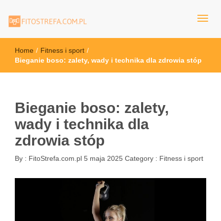
FitoStrefa.com.pl
Home
/
Fitness i sport
/
Bieganie boso: zalety, wady i technika dla zdrowia stóp
Bieganie boso: zalety,
wady i technika dla
zdrowia stóp
By :
FitoStrefa.com.pl
5 maja 2025
Category :
Fitness i sport