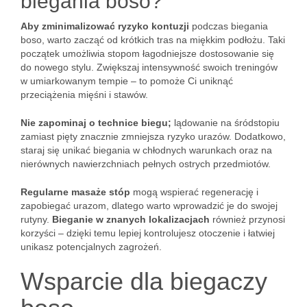
biegania boso?
Aby zminimalizować ryzyko kontuzji
podczas biegania
boso, warto zacząć od krótkich tras na miękkim podłożu. Taki
początek umożliwia stopom łagodniejsze dostosowanie się
do nowego stylu. Zwiększaj intensywność swoich treningów
w umiarkowanym tempie – to pomoże Ci uniknąć
przeciążenia mięśni i stawów.
Nie zapominaj o technice biegu;
lądowanie na śródstopiu
zamiast pięty znacznie zmniejsza ryzyko urazów. Dodatkowo,
staraj się unikać biegania w chłodnych warunkach oraz na
nierównych nawierzchniach pełnych ostrych przedmiotów.
Regularne masaże stóp
mogą wspierać regenerację i
zapobiegać urazom, dlatego warto wprowadzić je do swojej
rutyny.
Bieganie w znanych lokalizacjach
również przynosi
korzyści – dzięki temu lepiej kontrolujesz otoczenie i łatwiej
unikasz potencjalnych zagrożeń.
Wsparcie dla biegaczy