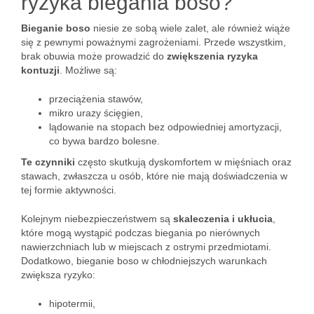
ryzyka biegania boso?
Bieganie boso
niesie ze sobą wiele zalet, ale również wiąże
się z pewnymi poważnymi zagrożeniami. Przede wszystkim,
brak obuwia może prowadzić do
zwiększenia ryzyka
kontuzji
. Możliwe są:
przeciążenia stawów,
mikro urazy ścięgien,
lądowanie na stopach bez odpowiedniej amortyzacji,
co bywa bardzo bolesne.
Te czynniki
często skutkują dyskomfortem w mięśniach oraz
stawach, zwłaszcza u osób, które nie mają doświadczenia w
tej formie aktywności.
Kolejnym niebezpieczeństwem są
skaleczenia i ukłucia
,
które mogą wystąpić podczas biegania po nierównych
nawierzchniach lub w miejscach z ostrymi przedmiotami.
Dodatkowo, bieganie boso w chłodniejszych warunkach
zwiększa ryzyko:
hipotermii,