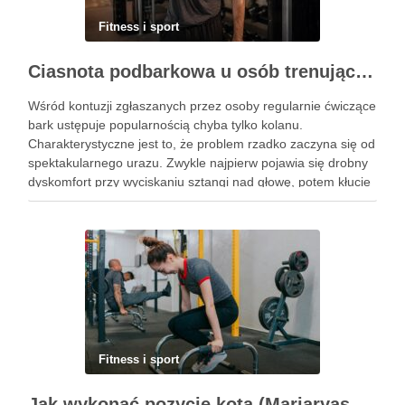
Fitness i sport
Ciasnota podbarkowa u osób trenujących – kiedy bark przestaje wybaczać błędy na siłowni
Wśród kontuzji zgłaszanych przez osoby regularnie ćwiczące
bark ustępuje popularnością chyba tylko kolanu.
Charakterystyczne jest to, że problem rzadko zaczyna się od
spektakularnego urazu. Zwykle najpierw pojawia się drobny
dyskomfort przy wyciskaniu sztangi nad głowę, potem kłucie
przy zakładaniu koszulki, a po kilku tygodniach ból budzi w
nocy. Za tym …
Fitness i sport
Jak wykonać pozycję kota (Marjaryasana) i jakie ma korzyści?