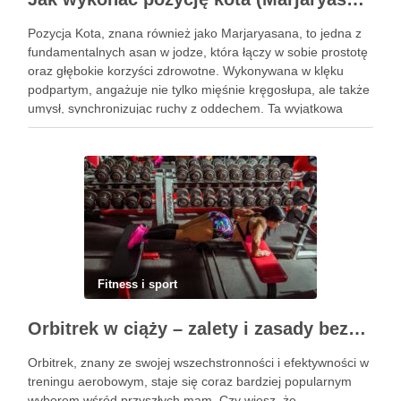
Pozycja Kota, znana również jako Marjaryasana, to jedna z
fundamentalnych asan w jodze, która łączy w sobie prostotę
oraz głębokie korzyści zdrowotne. Wykonywana w klęku
podpartym, angażuje nie tylko mięśnie kręgosłupa, ale także
umysł, synchronizując ruchy z oddechem. Ta wyjątkowa
praktyka nie tylko poprawia elastyczność ciała, ale również
przynosi ulgę …
Fitness i sport
Orbitrek w ciąży – zalety i zasady bezpiecznych ćwiczeń
Orbitrek, znany ze swojej wszechstronności i efektywności w
treningu aerobowym, staje się coraz bardziej popularnym
wyborem wśród przyszłych mam. Czy wiesz, że