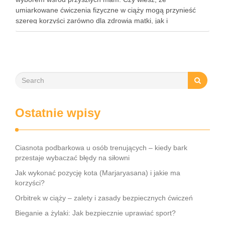
umiarkowane ćwiczenia fizyczne w ciąży mogą przynieść
szereg korzyści zarówno dla zdrowia matki, jak i
rozwijającego się dziecka? Właściwie dobrany program
treningowy, dostosowany do indywidualnych potrzeb, może
wspierać …
Ostatnie wpisy
Ciasnota podbarkowa u osób trenujących – kiedy bark
przestaje wybaczać błędy na siłowni
Jak wykonać pozycję kota (Marjaryasana) i jakie ma
korzyści?
Orbitrek w ciąży – zalety i zasady bezpiecznych ćwiczeń
Bieganie a żylaki: Jak bezpiecznie uprawiać sport?