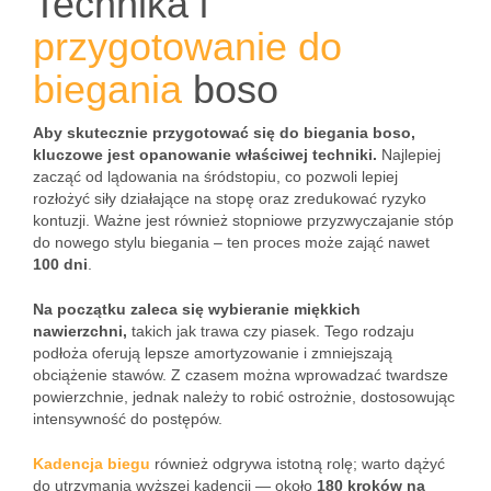
Technika i
przygotowanie do
biegania
boso
Aby skutecznie przygotować się do biegania boso,
kluczowe jest opanowanie właściwej techniki.
Najlepiej
zacząć od lądowania na śródstopiu, co pozwoli lepiej
rozłożyć siły działające na stopę oraz zredukować ryzyko
kontuzji. Ważne jest również stopniowe przyzwyczajanie stóp
do nowego stylu biegania – ten proces może zająć nawet
100 dni
.
Na początku zaleca się wybieranie miękkich
nawierzchni,
takich jak trawa czy piasek. Tego rodzaju
podłoża oferują lepsze amortyzowanie i zmniejszają
obciążenie stawów. Z czasem można wprowadzać twardsze
powierzchnie, jednak należy to robić ostrożnie, dostosowując
intensywność do postępów.
Kadencja biegu
również odgrywa istotną rolę; warto dążyć
do utrzymania wyższej kadencji — około
180 kroków na