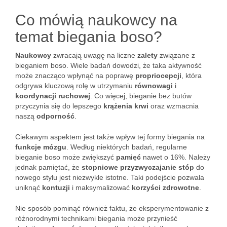
Co mówią naukowcy na
temat biegania boso?
Naukowcy
zwracają uwagę na liczne
zalety
związane z
bieganiem boso. Wiele badań dowodzi, że taka aktywność
może znacząco wpłynąć na poprawę
propriocepcji
, która
odgrywa kluczową rolę w utrzymaniu
równowagi
i
koordynacji ruchowej
. Co więcej, bieganie bez butów
przyczynia się do lepszego
krążenia krwi
oraz wzmacnia
naszą
odporność
.
Ciekawym aspektem jest także wpływ tej formy biegania na
funkcje mózgu
. Według niektórych badań, regularne
bieganie boso może zwiększyć
pamięć
nawet o 16%. Należy
jednak pamiętać, że
stopniowe przyzwyczajanie stóp
do
nowego stylu jest niezwykle istotne. Taki podejście pozwala
uniknąć
kontuzji
i maksymalizować
korzyści zdrowotne
.
Nie sposób pominąć również faktu, że eksperymentowanie z
różnorodnymi technikami biegania może przynieść