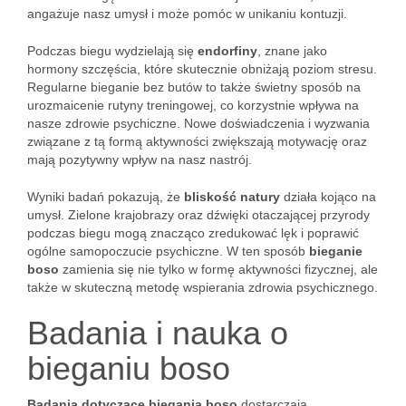
angażuje nasz umysł i może pomóc w unikaniu kontuzji.
Podczas biegu wydzielają się
endorfiny
, znane jako
hormony szczęścia, które skutecznie obniżają poziom stresu.
Regularne bieganie bez butów to także świetny sposób na
urozmaicenie rutyny treningowej, co korzystnie wpływa na
nasze zdrowie psychiczne. Nowe doświadczenia i wyzwania
związane z tą formą aktywności zwiększają motywację oraz
mają pozytywny wpływ na nasz nastrój.
Wyniki badań pokazują, że
bliskość natury
działa kojąco na
umysł. Zielone krajobrazy oraz dźwięki otaczającej przyrody
podczas biegu mogą znacząco zredukować lęk i poprawić
ogólne samopoczucie psychiczne. W ten sposób
bieganie
boso
zamienia się nie tylko w formę aktywności fizycznej, ale
także w skuteczną metodę wspierania zdrowia psychicznego.
Badania i nauka o
bieganiu boso
Badania dotyczące biegania boso
dostarczają