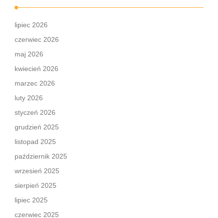
lipiec 2026
czerwiec 2026
maj 2026
kwiecień 2026
marzec 2026
luty 2026
styczeń 2026
grudzień 2025
listopad 2025
październik 2025
wrzesień 2025
sierpień 2025
lipiec 2025
czerwiec 2025