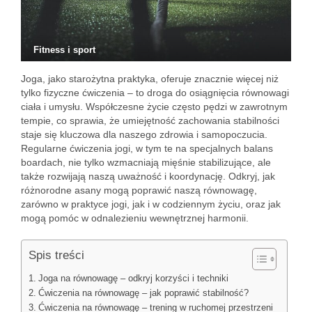
Fitness i sport
Joga, jako starożytna praktyka, oferuje znacznie więcej niż
tylko fizyczne ćwiczenia – to droga do osiągnięcia równowagi
ciała i umysłu. Współczesne życie często pędzi w zawrotnym
tempie, co sprawia, że umiejętność zachowania stabilności
staje się kluczowa dla naszego zdrowia i samopoczucia.
Regularne ćwiczenia jogi, w tym te na specjalnych balans
boardach, nie tylko wzmacniają mięśnie stabilizujące, ale
także rozwijają naszą uważność i koordynację. Odkryj, jak
różnorodne asany mogą poprawić naszą równowagę,
zarówno w praktyce jogi, jak i w codziennym życiu, oraz jak
mogą pomóc w odnalezieniu wewnętrznej harmonii.
Spis treści
Joga na równowagę – odkryj korzyści i techniki
Ćwiczenia na równowagę – jak poprawić stabilność?
Ćwiczenia na równowagę – trening w ruchomej przestrzeni