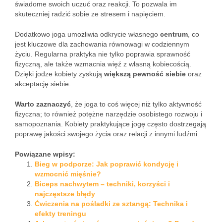
świadome swoich uczuć oraz reakcji. To pozwala im
skuteczniej radzić sobie ze stresem i napięciem.
Dodatkowo joga umożliwia odkrycie własnego
centrum
, co
jest kluczowe dla zachowania równowagi w codziennym
życiu. Regularna praktyka nie tylko poprawia sprawność
fizyczną, ale także wzmacnia więź z własną kobiecością.
Dzięki jodze kobiety zyskują
większą pewność siebie
oraz
akceptację siebie.
Warto zaznaczyć
, że joga to coś więcej niż tylko aktywność
fizyczna; to również potężne narzędzie osobistego rozwoju i
samopoznania. Kobiety praktykujące jogę często dostrzegają
poprawę jakości swojego życia oraz relacji z innymi ludźmi.
Powiązane wpisy:
Bieg w podporze: Jak poprawić kondycję i
wzmocnić mięśnie?
Biceps nachwytem – techniki, korzyści i
najczęstsze błędy
Ćwiczenia na pośladki ze sztangą: Technika i
efekty treningu