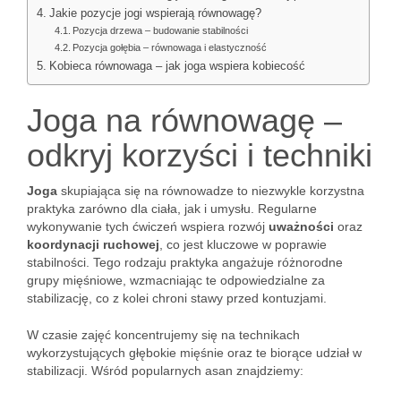
Jakie pozycje jogi wspierają równowagę?
Pozycja drzewa – budowanie stabilności
Pozycja gołębia – równowaga i elastyczność
Kobieca równowaga – jak joga wspiera kobiecość
Joga na równowagę –
odkryj korzyści i techniki
Joga
skupiająca się na równowadze to niezwykle korzystna
praktyka zarówno dla ciała, jak i umysłu. Regularne
wykonywanie tych ćwiczeń wspiera rozwój
uważności
oraz
koordynacji ruchowej
, co jest kluczowe w poprawie
stabilności. Tego rodzaju praktyka angażuje różnorodne
grupy mięśniowe, wzmacniając te odpowiedzialne za
stabilizację, co z kolei chroni stawy przed kontuzjami.
W czasie zajęć koncentrujemy się na technikach
wykorzystujących głębokie mięśnie oraz te biorące udział w
stabilizacji. Wśród popularnych asan znajdziemy: