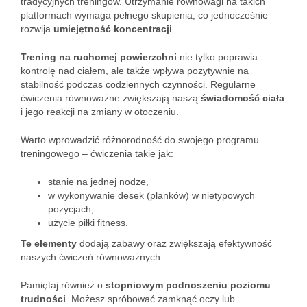
tradycyjnych treningów. Utrzymanie równowagi na takich
platformach wymaga pełnego skupienia, co jednocześnie
rozwija
umiejętność koncentracji
.
Trening na ruchomej powierzchni
nie tylko poprawia
kontrolę nad ciałem, ale także wpływa pozytywnie na
stabilność podczas codziennych czynności. Regularne
ćwiczenia równoważne zwiększają naszą
świadomość ciała
i jego reakcji na zmiany w otoczeniu.
Warto wprowadzić różnorodność do swojego programu
treningowego – ćwiczenia takie jak:
stanie na jednej nodze,
w wykonywanie desek (planków) w nietypowych
pozycjach,
użycie piłki fitness.
Te elementy
dodają zabawy oraz zwiększają efektywność
naszych ćwiczeń równoważnych.
Pamiętaj również o
stopniowym podnoszeniu poziomu
trudności
. Możesz spróbować zamknąć oczy lub