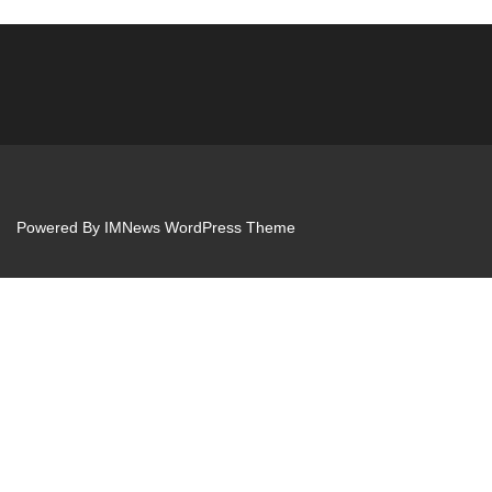
Powered By
IMNews WordPress Theme