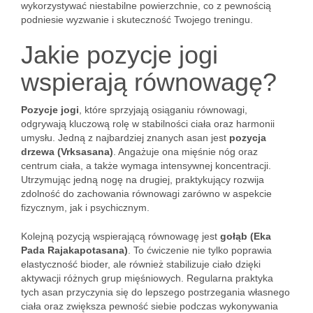
wykorzystywać niestabilne powierzchnie, co z pewnością
podniesie wyzwanie i skuteczność Twojego treningu.
Jakie pozycje jogi
wspierają równowagę?
Pozycje jogi
, które sprzyjają osiąganiu równowagi,
odgrywają kluczową rolę w stabilności ciała oraz harmonii
umysłu. Jedną z najbardziej znanych asan jest
pozycja
drzewa (Vrksasana)
. Angażuje ona mięśnie nóg oraz
centrum ciała, a także wymaga intensywnej koncentracji.
Utrzymując jedną nogę na drugiej, praktykujący rozwija
zdolność do zachowania równowagi zarówno w aspekcie
fizycznym, jak i psychicznym.
Kolejną pozycją wspierającą równowagę jest
gołąb (Eka
Pada Rajakapotasana)
. To ćwiczenie nie tylko poprawia
elastyczność bioder, ale również stabilizuje ciało dzięki
aktywacji różnych grup mięśniowych. Regularna praktyka
tych asan przyczynia się do lepszego postrzegania własnego
ciała oraz zwiększa pewność siebie podczas wykonywania