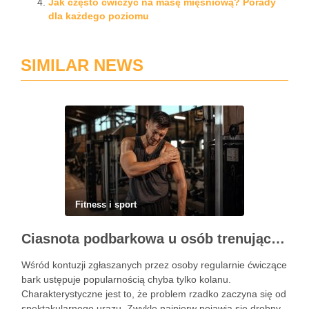
Jak często ćwiczyć na masę mięśniową? Porady
dla każdego poziomu
SIMILAR NEWS
Fitness i sport
Ciasnota podbarkowa u osób trenujących – kiedy bark przestaje wybaczać błędy na siłowni
Wśród kontuzji zgłaszanych przez osoby regularnie ćwiczące
bark ustępuje popularnością chyba tylko kolanu.
Charakterystyczne jest to, że problem rzadko zaczyna się od
spektakularnego urazu. Zwykle najpierw pojawia się drobny