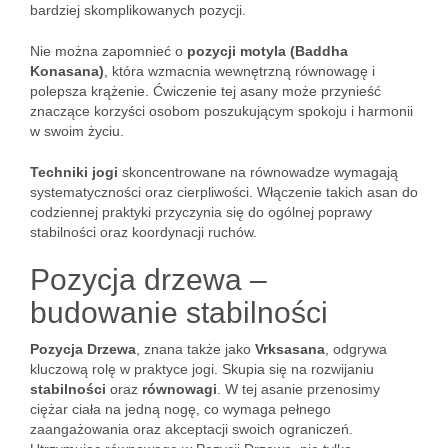
bardziej skomplikowanych pozycji.
Nie można zapomnieć o
pozycji motyla (Baddha
Konasana)
, która wzmacnia wewnętrzną równowagę i
polepsza krążenie. Ćwiczenie tej asany może przynieść
znaczące korzyści osobom poszukującym spokoju i harmonii
w swoim życiu.
Techniki jogi
skoncentrowane na równowadze wymagają
systematyczności oraz cierpliwości. Włączenie takich asan do
codziennej praktyki przyczynia się do ogólnej poprawy
stabilności oraz koordynacji ruchów.
Pozycja drzewa –
budowanie stabilności
Pozycja Drzewa
, znana także jako
Vrksasana
, odgrywa
kluczową rolę w praktyce jogi. Skupia się na rozwijaniu
stabilności
oraz
równowagi
. W tej asanie przenosimy
ciężar ciała na jedną nogę, co wymaga pełnego
zaangażowania oraz akceptacji swoich ograniczeń.