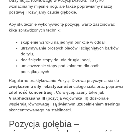
Utrzymując równowagę w Pozycji Drzewa, nie tylko
wzmacniamy mięśnie nóg, ale także poprawiamy naszą
postawę i rozwijamy czucie głębokie.
Aby skutecznie wykonywać tę pozycję, warto zastosować
kilka sprawdzonych technik:
skupienie wzroku na jednym punkcie w oddali,
utrzymywanie prostych pleców i ściągniętych barków
do tyłu,
dociśnięcie stopy do uda drugiej nogi,
umieszczenie stopy pod kolanem dla osób
początkujących.
Regularne praktykowanie Pozycji Drzewa przyczynia się do
zwiększenia siły
i
elastyczności
całego ciała oraz poprawia
zdolność koncentracji
. Co więcej, asany takie jak
Virabhadrasana III
(pozycja wojownika III) doskonale
wspierają równowagę i są świetnym uzupełnieniem treningu
skoncentrowanego na stabilności.
Pozycja gołębia –