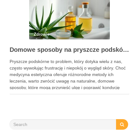
Zdrowie
Domowe sposoby na pryszcze podskórne: skuteczne metody i składniki
Pryszcze podskórne to problem, który dotyka wielu z nas,
często wywołując frustrację i niepokój o wygląd skóry. Choć
medycyna estetyczna oferuje różnorodne metody ich
leczenia, warto zwrócić uwagę na naturalne, domowe
sposoby, które mogą przynieść ulgę i poprawić kondycję
cery. Składniki takie jak miód, cynamon czy aloes mają
niezwykłe właściwości …