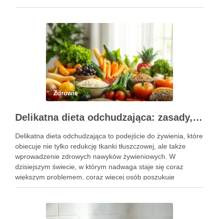
Polsce jako soplówka jeżowata. Ten niezwykły grzyb witalny,
od wieków stosowany …
Zdrowie
Delikatna dieta odchudzająca: zasady, jadłospis i efekty
Delikatna dieta odchudzająca to podejście do żywienia, które
obiecuje nie tylko redukcję tkanki tłuszczowej, ale także
wprowadzenie zdrowych nawyków żywieniowych. W
dzisiejszym świecie, w którym nadwaga staje się coraz
większym problemem, coraz więcej osób poszukuje
sposobów na skuteczne i bezpieczne zrzucenie zbędnych
kilogramów. Kluczowym elementem tej diety jest umiejętne
dostosowanie …