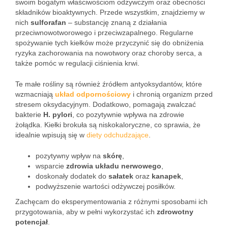
swoim bogatym właściwościom odżywczym oraz obecności
składników bioaktywnych. Przede wszystkim, znajdziemy w
nich
sulforafan
– substancję znaną z działania
przeciwnowotworowego i przeciwzapalnego. Regularne
spożywanie tych kiełków może przyczynić się do obniżenia
ryzyka zachorowania na nowotwory oraz choroby serca, a
także pomóc w regulacji ciśnienia krwi.
Te małe rośliny są również źródłem antyoksydantów, które
wzmacniają
układ odpornościowy
i chronią organizm przed
stresem oksydacyjnym. Dodatkowo, pomagają zwalczać
bakterie
H. pylori
, co pozytywnie wpływa na zdrowie
żołądka. Kiełki brokuła są niskokaloryczne, co sprawia, że
idealnie wpisują się w
diety odchudzające
.
pozytywny wpływ na
skórę
,
wsparcie
zdrowia układu nerwowego
,
doskonały dodatek do
sałatek
oraz
kanapek
,
podwyższenie wartości odżywczej posiłków.
Zachęcam do eksperymentowania z różnymi sposobami ich
przygotowania, aby w pełni wykorzystać ich
zdrowotny
potencjał
.