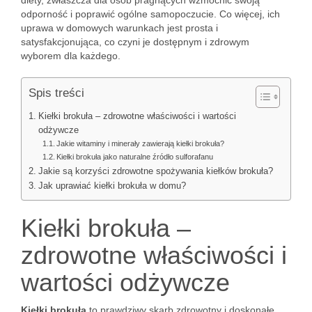
diety, zwłaszcza dla osób pragnących wzmocnić swoją
odporność i poprawić ogólne samopoczucie. Co więcej, ich
uprawa w domowych warunkach jest prosta i
satysfakcjonująca, co czyni je dostępnym i zdrowym
wyborem dla każdego.
Spis treści
Kiełki brokuła – zdrowotne właściwości i wartości
odżywcze
Jakie witaminy i minerały zawierają kiełki brokuła?
Kiełki brokuła jako naturalne źródło sulforafanu
Jakie są korzyści zdrowotne spożywania kiełków brokuła?
Jak uprawiać kiełki brokuła w domu?
Kiełki brokuła –
zdrowotne właściwości i
wartości odżywcze
Kiełki brokuła
to prawdziwy skarb zdrowotny i doskonałe