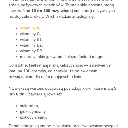
źródło odżywczych składników. Te maleńkie nasiona mogą
zawierać od
10 do 100 razy więcej
substancji odżywczych
niż dojrzałe brokuły. W ich składzie znajdują się:
witaminy A
,
witaminy C,
witaminy B1,
witaminy B2,
witaminy PP,
minerały takie jak wapń, żelazo, fosfor i magnez.
Co istotne, kiełki mają niską kaloryczność — zaledwie
57
kcal
na 100 gramów, co sprawia, że są świetnym
rozwiązaniem dla osób dbających o linię.
Największą wartość odżywczą posiadają kiełki, które mają
5
lub 6 dni
. Zawierają również:
sulforafan,
glukozynolany,
izotiocyjaniany.
Te substancje są znane z działania przeciwnowotworowego i