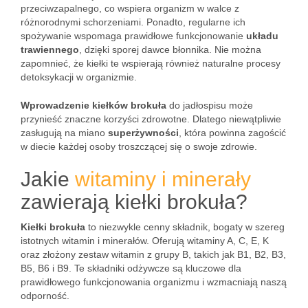
przeciwzapalnego, co wspiera organizm w walce z
różnorodnymi schorzeniami. Ponadto, regularne ich
spożywanie wspomaga prawidłowe funkcjonowanie
układu
trawiennego
, dzięki sporej dawce błonnika. Nie można
zapomnieć, że kiełki te wspierają również naturalne procesy
detoksykacji w organizmie.
Wprowadzenie kiełków brokuła
do jadłospisu może
przynieść znaczne korzyści zdrowotne. Dlatego niewątpliwie
zasługują na miano
superżywności
, która powinna zagościć
w diecie każdej osoby troszczącej się o swoje zdrowie.
Jakie
witaminy i minerały
zawierają kiełki brokuła?
Kiełki brokuła
to niezwykle cenny składnik, bogaty w szereg
istotnych witamin i minerałów. Oferują witaminy A, C, E, K
oraz złożony zestaw witamin z grupy B, takich jak B1, B2, B3,
B5, B6 i B9. Te składniki odżywcze są kluczowe dla
prawidłowego funkcjonowania organizmu i wzmacniają naszą
odporność.