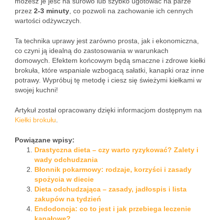
możesz je jeść na surowo lub szybko ugotować na parze
przez
2-3 minuty
, co pozwoli na zachowanie ich cennych
wartości odżywczych.
Ta technika uprawy jest zarówno prosta, jak i ekonomiczna,
co czyni ją idealną do zastosowania w warunkach
domowych. Efektem końcowym będą smaczne i zdrowe kiełki
brokuła, które wspaniale wzbogacą sałatki, kanapki oraz inne
potrawy. Wypróbuj tę metodę i ciesz się świeżymi kiełkami w
swojej kuchni!
Artykuł został opracowany dzięki informacjom dostępnym na
Kiełki brokułu
.
Powiązane wpisy:
Drastyczna dieta – czy warto ryzykować? Zalety i
wady odchudzania
Błonnik pokarmowy: rodzaje, korzyści i zasady
spożycia w diecie
Dieta odchudzająca – zasady, jadłospis i lista
zakupów na tydzień
Endodoncja: co to jest i jak przebiega leczenie
kanałowe?