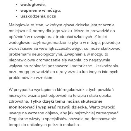
wodogłowie
,
wapnienie w mózgu
,
uszkodzenia oczu
.
Małogłowie to stan, w którym głowa dziecka jest znacznie
mniejsza niż normy dla jego wieku. Może to prowadzić do
opóźnień w rozwoju oraz trudności szkolnych. Z kolei
wodogłowie, czyli nagromadzenie płynu w mózgu, powoduje
wzrost ciśnienia wewnątrzczaszkowego, co może skutkować
problemami neurologicznymi. Zwapnienia w mózgu to
nieprawidłowe gromadzenie się wapnia, co negatywnie
wpływa na zdolności poznawcze i motoriczne. Uszkodzenia
oczu mogą prowadzić do utraty wzroku lub innych istotnych
problemów ze wzrokiem.
W przypadku wystąpienia któregokolwiek z tych powikłań
niezwykle ważna jest odpowiednia terapia i stała opieka
zdrowotna.
Tylko dzięki temu można skutecznie
monitorować i wspierać rozwój dziecka.
Warto zwrócić
uwagę na wczesne objawy, aby jak najszybciej zareagować.
Regularne wizyty u specjalistów pozwolą na dostosowanie
terapii do unikalnych potrzeb malucha.