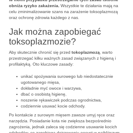
obniża ryzyko zakażenia.
Wszystkie te działania mają na
celu zminimalizowanie szans na zarażenie toksoplazmozą
oraz ochronę zdrowia każdego z nas.
Jak można zapobiegać
toksoplazmozie?
Aby skutecznie chronić się przed
tokoplazmozą
, warto
przestrzegać kilku ważnych zasad związanych z higieną i
profilaktyką. Oto kluczowe zasady:
unikać spożywania surowego lub niedostatecznie
ugotowanego mięsa,
dokładnie myć owoce i warzywa,
dbać o osobistą higienę,
noszenie rękawiczek podczas ogrodnictwa,
codziennie usuwać kocie odchody.
Po kontakcie z surowym mięsem zawsze umyj ręce oraz
narzędzia. Posiadanie kota nie zwiększa bezpośrednio
zagrożenia, jednak zaleca się codzienne usuwanie kocich
odchodów, co zapobiega dojrzewaniu oocyst w najbliższym