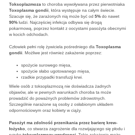
Toksoplazmoza
to choroba wywoływana przez pierwotniaka
Toxoplasma gondii
, która występuje na całym świecie.
Szacuje się, że zarażonych nią może być od
5%
do nawet
90%
ludzi. Najczęściej infekcja odbywa się drogą
pokarmową, poprzez kontakt z oocystami pasożyta obecnymi
w kocich odchodach.
Człowiek pełni rolę żywiciela pośredniego dla
Toxoplasma
gondii
. Możliwe jest również zakażenie poprzez:
spożycie surowego mięsa,
spożycie słabo ugotowanego mięsa,
rzadkie przypadki transfuzji krwi.
Wiele osób z toksoplazmozą nie doświadcza żadnych
objawów, ale w pewnych warunkach choroba ta może
prowadzić do poważnych problemów zdrowotnych.
Szczególnie narażone są osoby z osłabionym układem
odpornościowym oraz kobiety w ciąży.
Pasożyt ma zdolność przenikania przez barierę krew-
łożysko
, co stwarza zagrożenie dla rozwijającego się płodu i
ryzyko
toksyplazmozy wrodzonej
. Takie zakażenie może