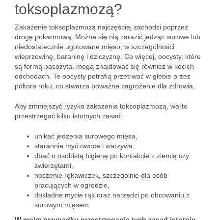
toksoplazmozą?
Zakażenie toksoplazmozą najczęściej zachodzi poprzez
drogę pokarmową. Można się nią zarazić jedząc surowe lub
niedostatecznie ugotowane mięso, w szczególności
wieprzowinę, baraninę i dziczyznę. Co więcej, oocysty, które
są formą pasożyta, mogą znajdować się również w kocich
odchodach. Te oocysty potrafią przetrwać w glebie przez
półtora roku, co stwarza poważne zagrożenie dla zdrowia.
Aby zmniejszyć ryzyko zakażenia toksoplazmozą, warto
przestrzegać kilku istotnych zasad:
unikać jedzenia surowego mięsa,
starannie myć owoce i warzywa,
dbać o osobistą higienę po kontakcie z ziemią czy
zwierzętami,
noszenie rękawiczek, szczególnie dla osób
pracujących w ogrodzie,
dokładne mycie rąk oraz narzędzi po obcowaniu z
surowym mięsem.
W moim przypadku przestrzeganie tych zasad istotnie