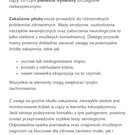
ciąży, co czyni
pierwsze trymestry
szczególnie
niebezpiecznymi.
Zakażenie płodu
może prowadzić do różnorodnych
problemów zdrowotnych. Wady wrodzone, uszkodzenia
narządów wewnętrznych oraz zaburzenia neurologiczne to
tylko niektóre z możliwych konsekwencji. Dlatego przyszłe
mamy powinny dokładnie zwracać uwagę na potencjalne
źródła zakażenia, takie jak:
surowe lub niedogotowane mięso,
kontakt z odchodami kotów,
nawet niewielka ekspozycja na te czynniki.
Wszystkie te elementy mogą zwiększać ryzyko
zachorowania.
Z uwagi na groźne skutki zakażenia, niezwykle istotne jest
monitorowanie kobiet w ciąży w kierunku toksoplazmozy.
Jeśli istnieje podejrzenie kontaktu z tym patogenem, powinny
zostać przeprowadzone szybkie testy serologiczne.
Odpowiednia opieka prenatalna oraz znajomość możliwych
zagrożeń są kluczowe dla zdrowia zarówno matki, jak i