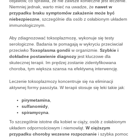
objawów, co sprawia, że nie zawsze konieczne jest leczenie.
Niemniej jednak, warto mieć na uwadze, że
nawet w
przypadku braku symptomów zakażenie może być
niebezpieczne
, szczególnie dla osób z osłabionym układem
immunologicznym.
Aby zdiagnozować toksoplazmozę, wykonuje się testy
serologiczne. Badania te pomagają w wykryciu przeciwciał
przeciwko
Toxoplasma gondii
w organizmie.
Szybkie i
dokładne postawienie diagnozy
jest kluczowe dla
skutecznej terapii. Im prędzej zostanie zidentyfikowana
choroba, tym większa szansa na efektywną interwencję.
Leczenie toksoplazmozy koncentruje się na eliminacji
aktywnej formy pasożyta. W terapii stosuje się leki takie jak:
pirymetamina
,
sulfanomidy
,
spiramycyna
.
To szczególnie istotne dla kobiet w ciąży, osób z osłabionym
układem odpornościowym i niemowląt.
W cięższym
przypadku choroby wczesne rozpoznanie
i szybka pomoc