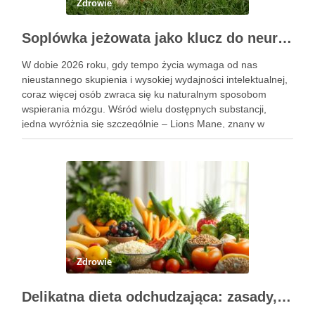
Zdrowie
Soplówka jeżowata jako klucz do neuroregeneracji. Dlaczego Lions Mane podbija świat suplementów
W dobie 2026 roku, gdy tempo życia wymaga od nas
nieustannego skupienia i wysokiej wydajności intelektualnej,
coraz więcej osób zwraca się ku naturalnym sposobom
wspierania mózgu. Wśród wielu dostępnych substancji,
jedna wyróżnia się szczególnie – Lions Mane, znany w
Polsce jako soplówka jeżowata. Ten niezwykły grzyb witalny,
od wieków stosowany …
Zdrowie
Delikatna dieta odchudzająca: zasady, jadłospis i efekty