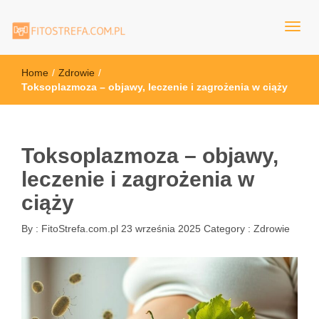
FitoStrefa.com.pl
Home
/
Zdrowie
/
Toksoplazmoza – objawy, leczenie i zagrożenia w ciąży
Toksoplazmoza – objawy,
leczenie i zagrożenia w
ciąży
By :
FitoStrefa.com.pl
23 września 2025
Category :
Zdrowie