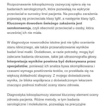
Rozpoznawanie toksoplazmozy zazwyczaj opiera się na
badaniach serologicznych, które pozwalają na wykrycie
przeciwciał w surowicy krwi pacjenta. Na początku zarażenia
pojawiają się przeciwciała klasy IgM, a następnie klasy IgG.
Kluczowym dowodem świeżego zakażenia jest
serokonwersja
, czyli obecność przeciwciał u osoby, która
wcześniej ich nie miała.
W diagnostyce noworodków istotne jest nie tylko ocenienie
stanu klinicznego, ale także przeanalizowanie wyników
badań krwi matki. Dodatkowo, w razie potrzeby, mogą być
zalecane badania obrazowe, takie jak ultrasonografia głowy.
Interpretacja wyników powinna być dokonywana przez
specjalistów
, ponieważ ich analiza bywa skomplikowana i
czasami wymaga powtórzenia testów, co przekłada się na
większą dokładność diagnozy. Z mojego doświadczenia
wynika, że bliska współpraca z doświadczonym lekarzem
znacząco podnosi trafność oceny stanu zdrowia.
Diagnostyka toksoplazmozy stanowi kluczowy element oceny
zdrowia pacjenta. Różne metody, w tym badania
serologiczne i molekularne, pozwalają na precyzyjne