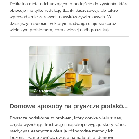
Delikatna dieta odchudzająca to podejście do żywienia, które
obiecuje nie tylko redukcję tkanki tłuszczowej, ale także
wprowadzenie zdrowych nawyków żywieniowych. W
dzisiejszym świecie, w którym nadwaga staje się coraz
większym problemem, coraz więcej osób poszukuje
sposobów na skuteczne i bezpieczne zrzucenie zbędnych
kilogramów. Kluczowym elementem tej diety jest umiejętne
dostosowanie …
Zdrowie
Domowe sposoby na pryszcze podskórne: skuteczne metody i składniki
Pryszcze podskórne to problem, który dotyka wielu z nas,
często wywołując frustrację i niepokój o wygląd skóry. Choć
medycyna estetyczna oferuje różnorodne metody ich
leczenia, warto zwrócić uwagę na naturalne, domowe