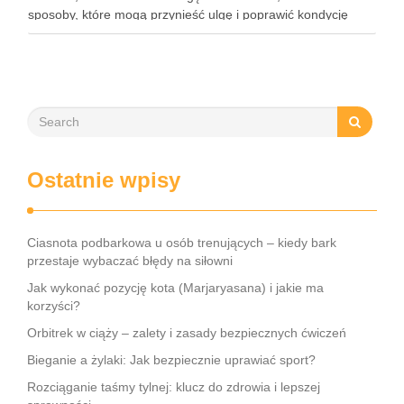
sposoby, które mogą przynieść ulgę i poprawić kondycję
cery. Składniki takie jak miód, cynamon czy aloes mają
niezwykłe właściwości …
Ostatnie wpisy
Ciasnota podbarkowa u osób trenujących – kiedy bark
przestaje wybaczać błędy na siłowni
Jak wykonać pozycję kota (Marjaryasana) i jakie ma
korzyści?
Orbitrek w ciąży – zalety i zasady bezpiecznych ćwiczeń
Bieganie a żylaki: Jak bezpiecznie uprawiać sport?
Rozciąganie taśmy tylnej: klucz do zdrowia i lepszej