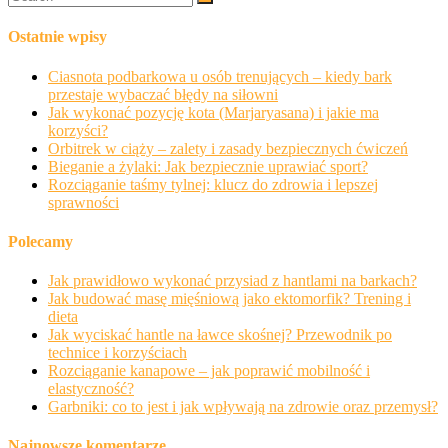
Ostatnie wpisy
Ciasnota podbarkowa u osób trenujących – kiedy bark
przestaje wybaczać błędy na siłowni
Jak wykonać pozycję kota (Marjaryasana) i jakie ma
korzyści?
Orbitrek w ciąży – zalety i zasady bezpiecznych ćwiczeń
Bieganie a żylaki: Jak bezpiecznie uprawiać sport?
Rozciąganie taśmy tylnej: klucz do zdrowia i lepszej
sprawności
Polecamy
Jak prawidłowo wykonać przysiad z hantlami na barkach?
Jak budować masę mięśniową jako ektomorfik? Trening i
dieta
Jak wyciskać hantle na ławce skośnej? Przewodnik po
technice i korzyściach
Rozciąganie kanapowe – jak poprawić mobilność i
elastyczność?
Garbniki: co to jest i jak wpływają na zdrowie oraz przemysł?
Najnowsze komentarze