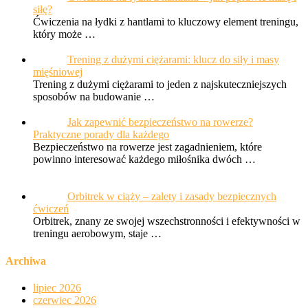
Ćwiczenia na łydki z hantlami to kluczowy element treningu,
który może …
Trening z dużymi ciężarami: klucz do siły i masy
mięśniowej
Trening z dużymi ciężarami to jeden z najskuteczniejszych
sposobów na budowanie …
Jak zapewnić bezpieczeństwo na rowerze?
Praktyczne porady dla każdego
Bezpieczeństwo na rowerze jest zagadnieniem, które
powinno interesować każdego miłośnika dwóch …
Orbitrek w ciąży – zalety i zasady bezpiecznych ćwiczeń
Orbitrek, znany ze swojej wszechstronności i efektywności w
treningu aerobowym, staje …
Archiwa
lipiec 2026
czerwiec 2026
maj 2026
kwiecień 2026
marzec 2026