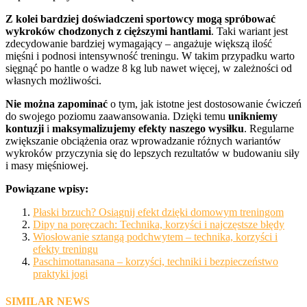
Z kolei bardziej doświadczeni sportowcy mogą spróbować
wykroków chodzonych z cięższymi hantlami
. Taki wariant jest
zdecydowanie bardziej wymagający – angażuje większą ilość
mięśni i podnosi intensywność treningu. W takim przypadku warto
sięgnąć po hantle o wadze 8 kg lub nawet więcej, w zależności od
własnych możliwości.
Nie można zapominać
o tym, jak istotne jest dostosowanie ćwiczeń
do swojego poziomu zaawansowania. Dzięki temu
unikniemy
kontuzji
i
maksymalizujemy efekty naszego wysiłku
. Regularne
zwiększanie obciążenia oraz wprowadzanie różnych wariantów
wykroków przyczynia się do lepszych rezultatów w budowaniu siły
i masy mięśniowej.
Powiązane wpisy:
Płaski brzuch? Osiągnij efekt dzięki domowym treningom
Dipy na poręczach: Technika, korzyści i najczęstsze błędy
Wiosłowanie sztangą podchwytem – technika, korzyści i
efekty treningu
Paschimottanasana – korzyści, techniki i bezpieczeństwo
praktyki jogi
SIMILAR NEWS