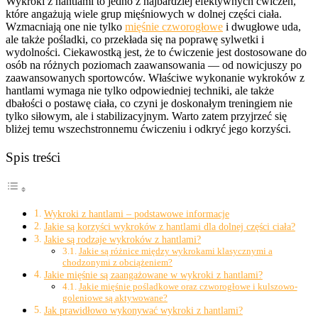
Wykroki z hantlami to jedno z najbardziej efektywnych ćwiczeń,
które angażują wiele grup mięśniowych w dolnej części ciała.
Wzmacniają one nie tylko
mięśnie czworogłowe
i dwugłowe uda,
ale także pośladki, co przekłada się na poprawę sylwetki i
wydolności. Ciekawostką jest, że to ćwiczenie jest dostosowane do
osób na różnych poziomach zaawansowania — od nowicjuszy po
zaawansowanych sportowców. Właściwe wykonanie wykroków z
hantlami wymaga nie tylko odpowiedniej techniki, ale także
dbałości o postawę ciała, co czyni je doskonałym treningiem nie
tylko siłowym, ale i stabilizacyjnym. Warto zatem przyjrzeć się
bliżej temu wszechstronnemu ćwiczeniu i odkryć jego korzyści.
Spis treści
Wykroki z hantlami – podstawowe informacje
Jakie są korzyści wykroków z hantlami dla dolnej części ciała?
Jakie są rodzaje wykroków z hantlami?
Jakie są różnice między wykrokami klasycznymi a
chodzonymi z obciążeniem?
Jakie mięśnie są zaangażowane w wykroki z hantlami?
Jakie mięśnie pośladkowe oraz czworogłowe i kulszowo-
goleniowe są aktywowane?
Jak prawidłowo wykonywać wykroki z hantlami?