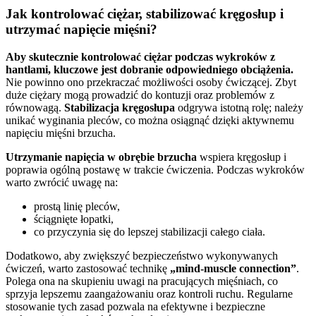
Jak kontrolować ciężar, stabilizować kręgosłup i
utrzymać napięcie mięśni?
Aby skutecznie kontrolować ciężar podczas wykroków z
hantlami, kluczowe jest dobranie odpowiedniego obciążenia.
Nie powinno ono przekraczać możliwości osoby ćwiczącej. Zbyt
duże ciężary mogą prowadzić do kontuzji oraz problemów z
równowagą.
Stabilizacja kręgosłupa
odgrywa istotną rolę; należy
unikać wyginania pleców, co można osiągnąć dzięki aktywnemu
napięciu mięśni brzucha.
Utrzymanie napięcia w obrębie brzucha
wspiera kręgosłup i
poprawia ogólną postawę w trakcie ćwiczenia. Podczas wykroków
warto zwrócić uwagę na:
prostą linię pleców,
ściągnięte łopatki,
co przyczynia się do lepszej stabilizacji całego ciała.
Dodatkowo, aby zwiększyć bezpieczeństwo wykonywanych
ćwiczeń, warto zastosować technikę
„mind-muscle connection”
.
Polega ona na skupieniu uwagi na pracujących mięśniach, co
sprzyja lepszemu zaangażowaniu oraz kontroli ruchu. Regularne
stosowanie tych zasad pozwala na efektywne i bezpieczne