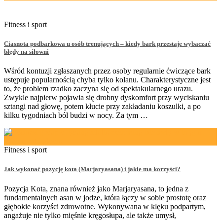
Fitness i sport
Ciasnota podbarkowa u osób trenujących – kiedy bark przestaje wybaczać
błędy na siłowni
Wśród kontuzji zgłaszanych przez osoby regularnie ćwiczące bark
ustępuje popularnością chyba tylko kolanu. Charakterystyczne jest
to, że problem rzadko zaczyna się od spektakularnego urazu.
Zwykle najpierw pojawia się drobny dyskomfort przy wyciskaniu
sztangi nad głowę, potem kłucie przy zakładaniu koszulki, a po
kilku tygodniach ból budzi w nocy. Za tym …
Fitness i sport
Jak wykonać pozycję kota (Marjaryasana) i jakie ma korzyści?
Pozycja Kota, znana również jako Marjaryasana, to jedna z
fundamentalnych asan w jodze, która łączy w sobie prostotę oraz
głębokie korzyści zdrowotne. Wykonywana w klęku podpartym,
angażuje nie tylko mięśnie kręgosłupa, ale także umysł,