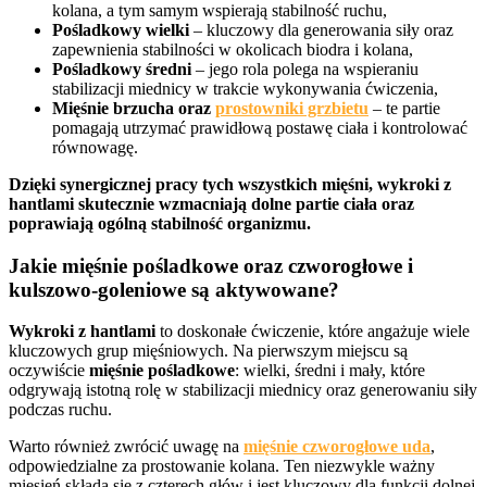
kolana, a tym samym wspierają stabilność ruchu,
Pośladkowy wielki
– kluczowy dla generowania siły oraz
zapewnienia stabilności w okolicach biodra i kolana,
Pośladkowy średni
– jego rola polega na wspieraniu
stabilizacji miednicy w trakcie wykonywania ćwiczenia,
Mięśnie brzucha oraz
prostowniki grzbietu
– te partie
pomagają utrzymać prawidłową postawę ciała i kontrolować
równowagę.
Dzięki synergicznej pracy tych wszystkich mięśni, wykroki z
hantlami skutecznie wzmacniają dolne partie ciała oraz
poprawiają ogólną stabilność organizmu.
Jakie mięśnie pośladkowe oraz czworogłowe i
kulszowo-goleniowe są aktywowane?
Wykroki z hantlami
to doskonałe ćwiczenie, które angażuje wiele
kluczowych grup mięśniowych. Na pierwszym miejscu są
oczywiście
mięśnie pośladkowe
: wielki, średni i mały, które
odgrywają istotną rolę w stabilizacji miednicy oraz generowaniu siły
podczas ruchu.
Warto również zwrócić uwagę na
mięśnie czworogłowe uda
,
odpowiedzialne za prostowanie kolana. Ten niezwykle ważny
mięsień składa się z czterech głów i jest kluczowy dla funkcji dolnej