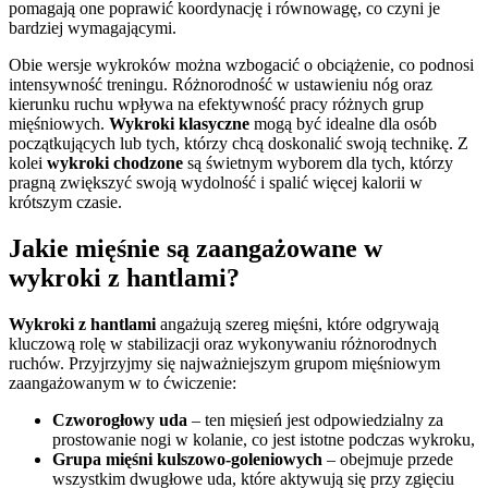
pomagają one poprawić koordynację i równowagę, co czyni je
bardziej wymagającymi.
Obie wersje wykroków można wzbogacić o obciążenie, co podnosi
intensywność treningu. Różnorodność w ustawieniu nóg oraz
kierunku ruchu wpływa na efektywność pracy różnych grup
mięśniowych.
Wykroki klasyczne
mogą być idealne dla osób
początkujących lub tych, którzy chcą doskonalić swoją technikę. Z
kolei
wykroki chodzone
są świetnym wyborem dla tych, którzy
pragną zwiększyć swoją wydolność i spalić więcej kalorii w
krótszym czasie.
Jakie mięśnie są zaangażowane w
wykroki z hantlami?
Wykroki z hantlami
angażują szereg mięśni, które odgrywają
kluczową rolę w stabilizacji oraz wykonywaniu różnorodnych
ruchów. Przyjrzyjmy się najważniejszym grupom mięśniowym
zaangażowanym w to ćwiczenie:
Czworogłowy uda
– ten mięsień jest odpowiedzialny za
prostowanie nogi w kolanie, co jest istotne podczas wykroku,
Grupa mięśni kulszowo-goleniowych
– obejmuje przede
wszystkim dwugłowe uda, które aktywują się przy zgięciu