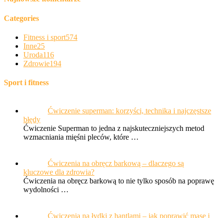
Categories
Fitness i sport
574
Inne
25
Uroda
116
Zdrowie
194
Sport i fitness
Ćwiczenie superman: korzyści, technika i najczęstsze błędy
Ćwiczenie Superman to jedna z najskuteczniejszych metod
wzmacniania mięśni pleców, które …
Ćwiczenia na obręcz barkową – dlaczego są kluczowe dla
zdrowia?
Ćwiczenia na obręcz barkową to nie tylko sposób na poprawę
wydolności …
Ćwiczenia na łydki z hantlami – jak poprawić masę i
siłę?