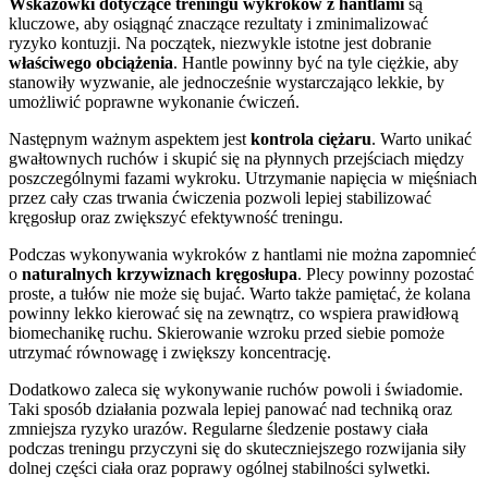
Wskazówki dotyczące treningu wykroków z hantlami
są
kluczowe, aby osiągnąć znaczące rezultaty i zminimalizować
ryzyko kontuzji. Na początek, niezwykle istotne jest dobranie
właściwego obciążenia
. Hantle powinny być na tyle ciężkie, aby
stanowiły wyzwanie, ale jednocześnie wystarczająco lekkie, by
umożliwić poprawne wykonanie ćwiczeń.
Następnym ważnym aspektem jest
kontrola ciężaru
. Warto unikać
gwałtownych ruchów i skupić się na płynnych przejściach między
poszczególnymi fazami wykroku. Utrzymanie napięcia w mięśniach
przez cały czas trwania ćwiczenia pozwoli lepiej stabilizować
kręgosłup oraz zwiększyć efektywność treningu.
Podczas wykonywania wykroków z hantlami nie można zapomnieć
o
naturalnych krzywiznach kręgosłupa
. Plecy powinny pozostać
proste, a tułów nie może się bujać. Warto także pamiętać, że kolana
powinny lekko kierować się na zewnątrz, co wspiera prawidłową
biomechanikę ruchu. Skierowanie wzroku przed siebie pomoże
utrzymać równowagę i zwiększy koncentrację.
Dodatkowo zaleca się wykonywanie ruchów powoli i świadomie.
Taki sposób działania pozwala lepiej panować nad techniką oraz
zmniejsza ryzyko urazów. Regularne śledzenie postawy ciała
podczas treningu przyczyni się do skuteczniejszego rozwijania siły
dolnej części ciała oraz poprawy ogólnej stabilności sylwetki.