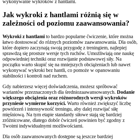
wykonywanie wykroków z hantlami.
Jak wykroki z hantlami różnią się w
zależności od poziomu zaawansowania?
Wykroki z hantlami
to bardzo popularne ćwiczenie, które można
łatwo dostosować do różnych poziomów zaawansowania. Dla osób,
które dopiero zaczynają swoją przygodę z treningiem, najlepiej
sprawdzą się prostsze wersje tych ruchów. Umożliwiają one naukę
odpowiedniej techniki oraz rozwijanie podstawowej siły. Na
początku warto skupić się na mniejszych obciążeniach lub nawet
wykonywać wykroki bez hantli, co pomoże w opanowaniu
stabilności i kontroli nad ruchem.
Gdy nabierzesz więcej doświadczenia, możesz spróbować
wariantów przeznaczonych dla średniozaawansowanych.
Dodanie
większego obciążenia oraz różnorodnych wersji wykroków
przyniesie wymierne korzyści.
Warto również zwiększyć liczbę
powtórzeń i intensywność treningu, aby dalej rozwijać siłę
mięśniową. Na tym etapie standardy siłowe stają się bardziej
zróżnicowane, dlatego dobór ćwiczeń powinien być zgodny z
Twoimi indywidualnymi możliwościami.
Dla osób zaawansowanych dostępne są jeszcze bardziej