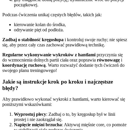
początkowej.
Podczas ćwiczenia unikaj częstych błędów, takich jak:
kierowanie kolan do środka,
odrywanie pięt od podłoża.
Zadbaj o stabilność kręgosłupa
i kontroluj swoje ruchy; nie spiesz
się, aby przez cały czas zachować prawidłową technikę.
Regularne wykonywanie wykroków z hantlami
przyczynia się
do wzmocnienia dolnych partii ciała oraz poprawia
równowagę
i
koordynację ruchową
. Warto rozważyć dodanie tych ćwiczeń do
swojego planu treningowego!
Jakie są instrukcje krok po kroku i najczęstsze
błędy?
Aby prawidłowo wykonać wykroki z hantlami, warto kierować się
poniższymi wskazówkami:
Wyprostuj plecy
: Zadbaj o to, by kręgosłup był w linii
prostej i nie zaokrąglał się.
Napięcie mięśni brzucha
: Aktywuj mięśnie core, co pomoże
w stabilizacji ciała podczas ćwiczenia.