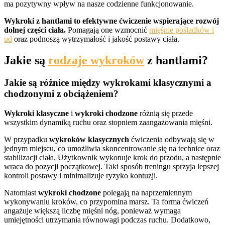
ma pozytywny wpływ na nasze codzienne funkcjonowanie.
Wykroki z hantlami to efektywne ćwiczenie wspierające rozwój
dolnej części ciała.
Pomagają one wzmocnić
mięśnie pośladków i
ud
oraz podnoszą wytrzymałość i jakość postawy ciała.
Jakie są
rodzaje wykroków
z hantlami?
Jakie są różnice między wykrokami klasycznymi a
chodzonymi z obciążeniem?
Wykroki klasyczne
i
wykroki chodzone
różnią się przede
wszystkim dynamiką ruchu oraz stopniem zaangażowania mięśni.
W przypadku
wykroków klasycznych
ćwiczenia odbywają się w
jednym miejscu, co umożliwia skoncentrowanie się na technice oraz
stabilizacji ciała. Użytkownik wykonuje krok do przodu, a następnie
wraca do pozycji początkowej. Taki sposób treningu sprzyja lepszej
kontroli postawy i minimalizuje ryzyko kontuzji.
Natomiast
wykroki chodzone
polegają na naprzemiennym
wykonywaniu kroków, co przypomina marsz. Ta forma ćwiczeń
angażuje większą liczbę mięśni nóg, ponieważ wymaga
umiejętności utrzymania równowagi podczas ruchu. Dodatkowo,