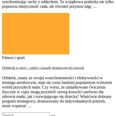
synchronizując ruchy z oddechem. Ta wyjątkowa praktyka nie tylko
poprawia elastyczność ciała, ale również przynosi ulgę …
Fitness i sport
Orbitrek w ciąży – zalety i zasady bezpiecznych ćwiczeń
Orbitrek, znany ze swojej wszechstronności i efektywności w
treningu aerobowym, staje się coraz bardziej popularnym wyborem
wśród przyszłych mam. Czy wiesz, że umiarkowane ćwiczenia
fizyczne w ciąży mogą przynieść szereg korzyści zarówno dla
zdrowia matki, jak i rozwijającego się dziecka? Właściwie dobrany
program treningowy, dostosowany do indywidualnych potrzeb,
może wspierać …