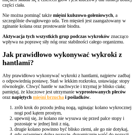
części ciała.
Nie można pominąć także
mięśni kulszowo-goleniowych
, a
szczególnie dwugłowego uda. Ten mięsień jest zaangażowany w
zginanie kolana oraz prostowanie biodra.
Aktywacja tych wszystkich grup podczas wykroków
znacząco
wpływa na poprawę siły nóg oraz stabilności całego organizmu.
Jak prawidłowo wykonywać wykroki z
hantlami?
Aby prawidłowo wykonywać wykroki z hantlami, najpierw zadbaj
o odpowiednią postawę. Stań w lekkim rozkroku, ustawiając stopy
równolegle. Chwyć hantle w nachwycie i trzymaj je blisko ciała;
pamiętaj, że kluczowe jest utrzymanie
wyprostowanych pleców
oraz
napiętych
mięśni brzucha
i pośladków
.
zrób krok do przodu jedną nogą, uginając kolano wykrocznej
nogi pod kątem prostym,
upewnij się, że kolano nie wysuwa się przed palce stopy i
pozostaje w jednej linii z nią,
drugie kolano powinno być blisko ziemi, ale go nie dotykaj,
gdy osiągniesz dolną pozycję, dynamicznie wróć do pozycji