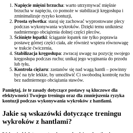
Napięcie mięśni brzucha
: warto utrzymywać mięśnie
brzucha w napięciu, co pomoże w stabilizacji kręgosłupa i
zminimalizuje ryzyko kontuzji,
Prosta sylwetka
: staraj się zachować wyprostowane plecy
podczas wykonywania wykroków. Dzięki temu unikniesz
nadmiernego obciążenia dolnej części pleców,
Ściśnięte łopatki
: ściąganie łopatek nie tylko poprawia
postawę górnej części ciała, ale również wspiera równowagę
w trakcie ćwiczenia,
Stabilizacja kręgosłupa
: zwracaj uwagę na pozycję swojego
kręgosłupa podczas ruchu; unikaj jego wyginania do przodu
lub tyłu,
Kontrola ciężaru
: zastanów się nad wagą hantli – powinny
być na tyle lekkie, by umożliwić Ci swobodną kontrolę ruchu
bez nadmiernego obciążania stawów.
Pamiętaj, że te zasady dotyczące postawy są kluczowe dla
efektywności Twojego treningu oraz dla zmniejszenia ryzyka
kontuzji podczas wykonywania wykroków z hantlami.
Jakie są wskazówki dotyczące treningu
wykroków z hantlami?