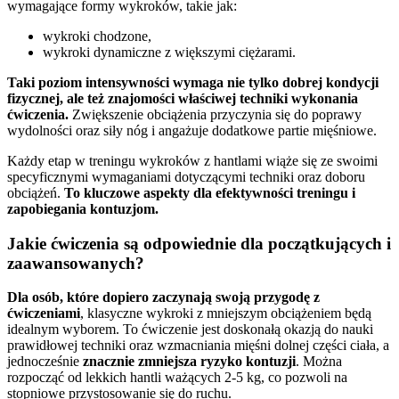
wymagające formy wykroków, takie jak:
wykroki chodzone,
wykroki dynamiczne z większymi ciężarami.
Taki poziom intensywności wymaga nie tylko dobrej kondycji
fizycznej, ale też znajomości właściwej techniki wykonania
ćwiczenia.
Zwiększenie obciążenia przyczynia się do poprawy
wydolności oraz siły nóg i angażuje dodatkowe partie mięśniowe.
Każdy etap w treningu wykroków z hantlami wiąże się ze swoimi
specyficznymi wymaganiami dotyczącymi techniki oraz doboru
obciążeń.
To kluczowe aspekty dla efektywności treningu i
zapobiegania kontuzjom.
Jakie ćwiczenia są odpowiednie dla początkujących i
zaawansowanych?
Dla osób, które dopiero zaczynają swoją przygodę z
ćwiczeniami
, klasyczne wykroki z mniejszym obciążeniem będą
idealnym wyborem. To ćwiczenie jest doskonałą okazją do nauki
prawidłowej techniki oraz wzmacniania mięśni dolnej części ciała, a
jednocześnie
znacznie zmniejsza ryzyko kontuzji
. Można
rozpocząć od lekkich hantli ważących 2-5 kg, co pozwoli na
stopniowe przystosowanie się do ruchu.