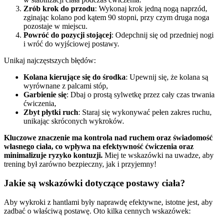
Zrób krok do przodu
: Wykonaj krok jedną nogą naprzód,
zginając kolano pod kątem 90 stopni, przy czym druga noga
pozostaje w miejscu.
Powróć do pozycji stojącej
: Odepchnij się od przedniej nogi
i wróć do wyjściowej postawy.
Unikaj najczęstszych błędów:
Kolana kierujące się do środka
: Upewnij się, że kolana są
wyrównane z palcami stóp,
Garbienie się
: Dbaj o prostą sylwetkę przez cały czas trwania
ćwiczenia,
Zbyt płytki ruch
: Staraj się wykonywać pełen zakres ruchu,
unikając skróconych wykroków.
Kluczowe znaczenie ma kontrola nad ruchem oraz świadomość
własnego ciała, co wpływa na efektywność ćwiczenia oraz
minimalizuje ryzyko kontuzji.
Miej te wskazówki na uwadze, aby
trening był zarówno bezpieczny, jak i przyjemny!
Jakie są wskazówki dotyczące postawy ciała?
Aby wykroki z hantlami były naprawdę efektywne, istotne jest, aby
zadbać o właściwą postawę. Oto kilka cennych wskazówek: