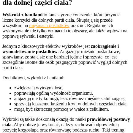
dla dolnej części ciała?
Wykroki z hantlami
to fantastyczne ćwiczenie, które przynosi
liczne korzyści dla dolnych partii ciała. Skupiają się przede
wszystkim na
mięśniach pośladków
oraz ud. Regularne ich
wykonywanie nie tylko wzmacnia te obszary, ale także wpływa na
poprawę sylwetki i estetyki.
Jednym z kluczowych efektów wykroków jest
zaokrąglenie i
wymodelowanie pośladków
. Angażując mięśnie pośladkowe,
sprawiamy, że stają się one bardziej jędrne i sprężyste, co jest
szczególnie istotne dla osób pragnących poprawić wygląd dolnych
partii ciała.
Dodatkowo, wykroki z hantlami:
zwiększają wytrzymałość,
poprawiają ogólną wydolność organizmu,
angażują nie tylko nogi, lecz również mięśnie stabilizujące,
sprzyjają lepszemu krążeniu krwi w dolnych częściach ciała,
mogą być skuteczną pomocą w walce z cellulitem.
Wykroki są także doskonałą okazją do nauki
prawidłowej postawy
ciała
. Aby dobrze je wykonać, należy zachować odpowiednią
pozycję kręgosłupa oraz równowagę podczas ruchu. Taki trening