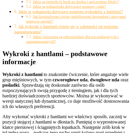
Jakie są instrukcje krok po kroku i najczęstsze błędy?
Jakie są wskazówki dotyczące postawy ciała?
Jakie są wskazówki dotyczące treningu wykroków z hantlami?
Jak kontrolować ciężar, stabilizować kręgosłup i utrzymać
napięcie mięśni?
Jak wykroki z hantlami różnią się w zależności od poziomu
zaawansowania?
Jakie ćwiczenia są odpowiednie dla początkujących i
zaawansowanych?
Wykroki z hantlami – podstawowe
informacje
Wykroki z hantlami
to znakomite ćwiczenie, które angażuje wiele
grup mięśniowych, w tym
czworogłowe uda
,
dwugłowe uda
oraz
pośladki
. Sprawdzają się doskonale zarówno dla osób
rozpoczynających swoją przygodę z treningiem, jak i dla tych
bardziej doświadczonych sportowców. Można je wykonywać w
wersji statycznej lub dynamicznej, co daje możliwość dostosowania
ich do własnych preferencji.
Aby wykonać wykroki z hantlami we właściwy sposób, zacznij w
pozycji stojącej z hantlami w dłoniach. Pamiętaj o wyprostowanej
klatce piersiowej i ściągniętych łopatkach. Następnie zrób krok w
tył jedną nogą – podczas tego ruchu ugnij kolano nogi przedniej i