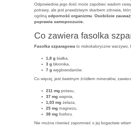
Odpowiednia jego ilość może zapobiec wadom cewy 
potrawy, ale jest prawdziwym skarbem zdrowia, któr
ogólną
odporność organizmu
.
Osobiście zauważy
poprawia samopoczucie.
Co zawiera fasolka szp
Fasolka szparagowa
to niskokaloryczne warzywo, 
1,8 g
białka,
3 g
błonnika,
7 g
węglowodanów.
Co więcej, jest świetnym źródłem minerałów, zawiera
211 mg
potasu,
37 mg
wapnia,
1,03 mg
żelaza,
25 mg
magnezu,
38 mg
fosforu.
Nie można również zapomnieć o jej bogactwie witami