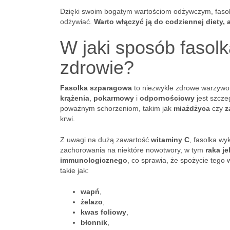
Dzięki swoim bogatym wartościom odżywczym, fasolk
odżywiać.
Warto włączyć ją do codziennej diety, 
W jaki sposób fasol
zdrowie?
Fasolka szparagowa
to niezwykle zdrowe warzywo,
krążenia
,
pokarmowy
i
odpornościowy
jest szcze
poważnym schorzeniom, takim jak
miażdżyca
czy
z
krwi.
Z uwagi na dużą zawartość
witaminy C
, fasolka w
zachorowania na niektóre nowotwory, w tym
raka je
immunologicznego
, co sprawia, że spożycie tego
takie jak:
wapń
,
żelazo
,
kwas foliowy
,
błonnik
,