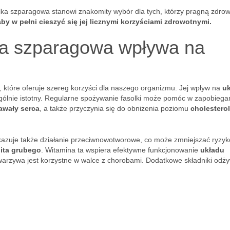
a szparagowa stanowi znakomity wybór dla tych, którzy pragną zdrow
aby w pełni cieszyć się jej licznymi korzyściami zdrowotnymi.
ka szparagowa wpływa na
 które oferuje szereg korzyści dla naszego organizmu. Jej wpływ na
u
gólnie istotny. Regularne spożywanie fasolki może pomóc w zapobiega
awały serca
, a także przyczynia się do obniżenia poziomu
cholestero
ykazuje także działanie przeciwnowotworowe, co może zmniejszać ryzyk
lita grubego
. Witamina ta wspiera efektywne funkcjonowanie
układu
 warzywa jest korzystne w walce z chorobami. Dodatkowe składniki odż