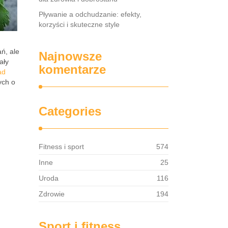
Pływanie a odchudzanie: efekty,
korzyści i skuteczne style
ń, ale
Najnowsze
ały
komentarze
ad
ych o
Categories
Fitness i sport
574
Inne
25
Uroda
116
Zdrowie
194
Sport i fitness