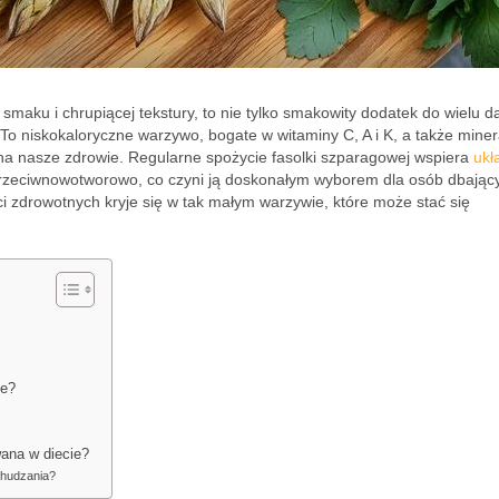
aku i chrupiącej tekstury, to nie tylko smakowity dodatek do wielu da
o niskokaloryczne warzywo, bogate w witaminy C, A i K, a także miner
 na nasze zdrowie. Regularne spożycie fasolki szparagowej wspiera
ukł
a przeciwnowotworowo, co czyni ją doskonałym wyborem dla osób dbając
ści zdrowotnych kryje się w tak małym warzywie, które może stać się
ie?
ana w diecie?
chudzania?