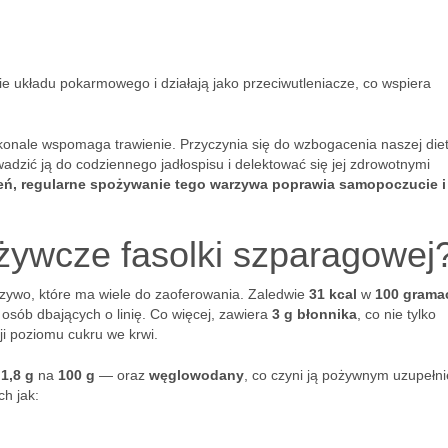
ie układu pokarmowego i działają jako przeciwutleniacze, co wspiera
konale wspomaga trawienie. Przyczynia się do wzbogacenia naszej die
adzić ją do codziennego jadłospisu i delektować się jej zdrowotnymi
ń, regularne spożywanie tego warzywa poprawia samopoczucie i
dżywcze fasolki szparagowej
zywo, które ma wiele do zaoferowania. Zaledwie
31 kcal
w
100 grama
 osób dbających o linię. Co więcej, zawiera
3 g błonnika
, co nie tylko
i poziomu cukru we krwi.
o
1,8 g
na
100 g
— oraz
węglowodany
, co czyni ją pożywnym uzupełn
ch jak: