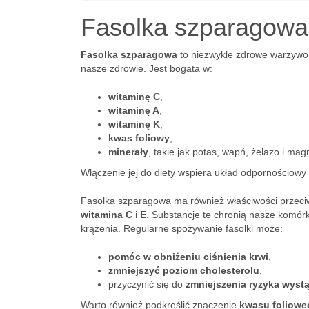
Fasolka szparagowa
Fasolka szparagowa
to niezwykle zdrowe warzywo,
nasze zdrowie. Jest bogata w:
witaminę C
,
witaminę A
,
witaminę K
,
kwas foliowy
,
minerały
, takie jak potas, wapń, żelazo i mag
Włączenie jej do diety wspiera układ odpornościowy
Fasolka szparagowa ma również właściwości przec
witamina C
i
E
. Substancje te chronią nasze komór
krążenia. Regularne spożywanie fasolki może:
pomóc w obniżeniu ciśnienia krwi
,
zmniejszyć poziom cholesterolu
,
przyczynić się do
zmniejszenia ryzyka wyst
Warto również podkreślić znaczenie
kwasu foliowe