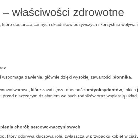
 – właściwości zdrowotne
 które dostarcza cennych składników odżywczych i korzystnie wpływa 
nez.
 i wspomaga trawienie, głównie dzięki wysokiej zawartości
błonnika
.
iwnowotworowe, które zawdzięcza obecności
antyoksydantów
, takich 
ki przed niszczącym działaniem wolnych rodników oraz wspierają układ
ąpienia chorób sercowo-naczyniowych
.
go
, który odgrywa kluczową rolę, zwłaszcza w przypadku kobiet w ciąży