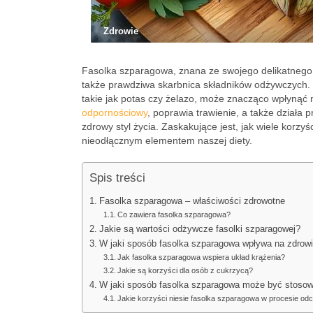
Zdrowie
Fasolka szparagowa, znana ze swojego delikatnego sm
także prawdziwa skarbnica składników odżywczych. T
takie jak potas czy żelazo, może znacząco wpłynąć
odpornościowy
, poprawia trawienie, a także dział
zdrowy styl życia. Zaskakujące jest, jak wiele korzy
nieodłącznym elementem naszej diety.
Spis treści
Fasolka szparagowa – właściwości zdrowotne
Co zawiera fasolka szparagowa?
Jakie są wartości odżywcze fasolki szparagowej?
W jaki sposób fasolka szparagowa wpływa na zdrow
Jak fasolka szparagowa wspiera układ krążenia?
Jakie są korzyści dla osób z cukrzycą?
W jaki sposób fasolka szparagowa może być stosow
Jakie korzyści niesie fasolka szparagowa w procesie od