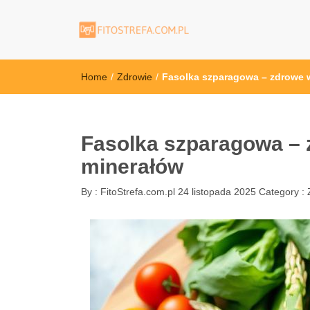
FitoStrefa.com.
Home
/
Zdrowie
/
Fasolka szparagowa – zdrowe w
Fasolka szparagowa – 
minerałów
By :
FitoStrefa.com.pl
24 listopada 2025
Category :