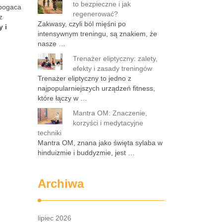
to bezpieczne i jak
zbogaca
regenerować?
z
Zakwasy, czyli ból mięśni po
 i
intensywnym treningu, są znakiem, że
nasze …
Trenażer eliptyczny: zalety,
efekty i zasady treningów
Trenażer eliptyczny to jedno z
najpopularniejszych urządzeń fitness,
które łączy w …
Mantra OM: Znaczenie,
korzyści i medytacyjne
techniki
Mantra OM, znana jako święta sylaba w
hinduizmie i buddyzmie, jest …
Archiwa
lipiec 2026