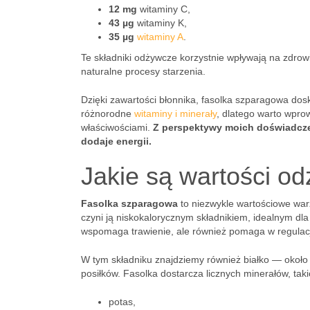
12 mg
witaminy C,
43 µg
witaminy K,
35 µg
witaminy A
.
Te składniki odżywcze korzystnie wpływają na zdrow
naturalne procesy starzenia.
Dzięki zawartości błonnika, fasolka szparagowa dos
różnorodne
witaminy i minerały
, dlatego warto wprow
właściwościami.
Z perspektywy moich doświadcze
dodaje energii.
Jakie są wartości o
Fasolka szparagowa
to niezwykle wartościowe war
czyni ją niskokalorycznym składnikiem, idealnym dla
wspomaga trawienie, ale również pomaga w regulacj
W tym składniku znajdziemy również białko — okoł
posiłków. Fasolka dostarcza licznych minerałów, taki
potas,