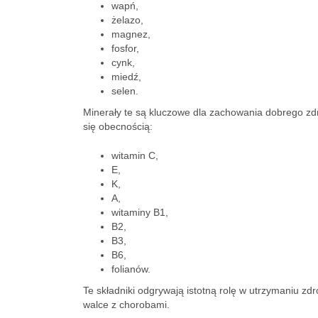
wapń,
żelazo,
magnez,
fosfor,
cynk,
miedź,
selen.
Minerały te są kluczowe dla zachowania dobrego zd
się obecnością:
witamin C,
E,
K,
A,
witaminy B1,
B2,
B3,
B6,
folianów.
Te składniki odgrywają istotną rolę w utrzymaniu zd
walce z chorobami.