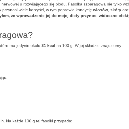
nerwowej u rozwijającego się płodu. Fasolka szparagowa nie tylko w
y przynosi wiele korzyści, w tym poprawia kondycję
włosów
,
skóry
ora
łem, że wprowadzenie jej do mojej diety przynosi widoczne efekty
aragowa?
które ma jedynie około
31 kcal
na 100 g. W jej składzie znajdziemy:
jąc:
n. Na każde 100 g tej fasolki przypada: