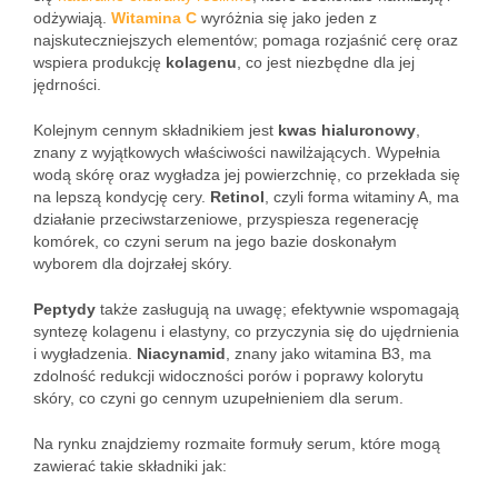
odżywiają.
Witamina C
wyróżnia się jako jeden z
najskuteczniejszych elementów; pomaga rozjaśnić cerę oraz
wspiera produkcję
kolagenu
, co jest niezbędne dla jej
jędrności.
Kolejnym cennym składnikiem jest
kwas hialuronowy
,
znany z wyjątkowych właściwości nawilżających. Wypełnia
wodą skórę oraz wygładza jej powierzchnię, co przekłada się
na lepszą kondycję cery.
Retinol
, czyli forma witaminy A, ma
działanie przeciwstarzeniowe, przyspiesza regenerację
komórek, co czyni serum na jego bazie doskonałym
wyborem dla dojrzałej skóry.
Peptydy
także zasługują na uwagę; efektywnie wspomagają
syntezę kolagenu i elastyny, co przyczynia się do ujędrnienia
i wygładzenia.
Niacynamid
, znany jako witamina B3, ma
zdolność redukcji widoczności porów i poprawy kolorytu
skóry, co czyni go cennym uzupełnieniem dla serum.
Na rynku znajdziemy rozmaite formuły serum, które mogą
zawierać takie składniki jak: