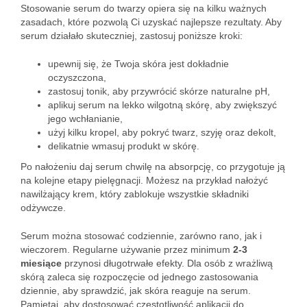
Stosowanie serum do twarzy opiera się na kilku ważnych
zasadach, które pozwolą Ci uzyskać najlepsze rezultaty. Aby
serum działało skuteczniej, zastosuj poniższe kroki:
upewnij się, że Twoja skóra jest dokładnie
oczyszczona,
zastosuj tonik, aby przywrócić skórze naturalne pH,
aplikuj serum na lekko wilgotną skórę, aby zwiększyć
jego wchłanianie,
użyj kilku kropel, aby pokryć twarz, szyję oraz dekolt,
delikatnie wmasuj produkt w skórę.
Po nałożeniu daj serum chwilę na absorpcję, co przygotuje ją
na kolejne etapy pielęgnacji. Możesz na przykład nałożyć
nawilżający krem, który zablokuje wszystkie składniki
odżywcze.
Serum można stosować codziennie, zarówno rano, jak i
wieczorem. Regularne używanie przez minimum
2-3
miesiące
przynosi długotrwałe efekty. Dla osób z wrażliwą
skórą zaleca się rozpoczęcie od jednego zastosowania
dziennie, aby sprawdzić, jak skóra reaguje na serum.
Pamiętaj, aby dostosować częstotliwość aplikacji do