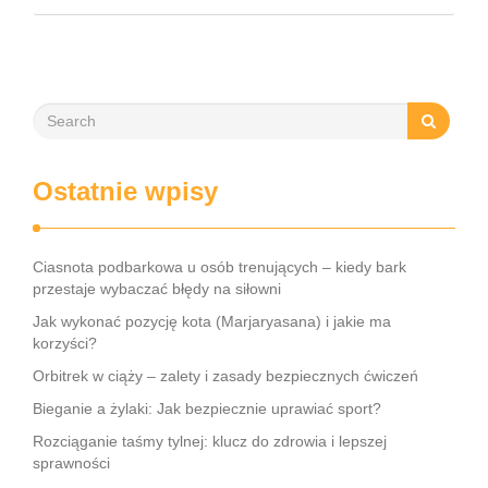
Dzięki różnorodności dostępnych produktów, każdy może
dostosować zabieg do swoich indywidualnych potrzeb, co
czyni go dostępnym …
Ostatnie wpisy
Ciasnota podbarkowa u osób trenujących – kiedy bark
przestaje wybaczać błędy na siłowni
Jak wykonać pozycję kota (Marjaryasana) i jakie ma
korzyści?
Orbitrek w ciąży – zalety i zasady bezpiecznych ćwiczeń
Bieganie a żylaki: Jak bezpiecznie uprawiać sport?
Rozciąganie taśmy tylnej: klucz do zdrowia i lepszej
sprawności