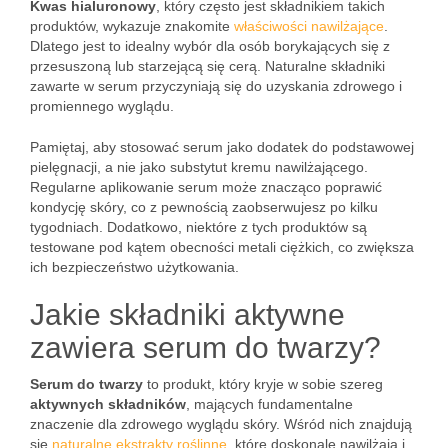
Kwas hialuronowy
, który często jest składnikiem takich
produktów, wykazuje znakomite
właściwości nawilżające
.
Dlatego jest to idealny wybór dla osób borykających się z
przesuszoną lub starzejącą się cerą. Naturalne składniki
zawarte w serum przyczyniają się do uzyskania zdrowego i
promiennego wyglądu.
Pamiętaj, aby stosować serum jako dodatek do podstawowej
pielęgnacji, a nie jako substytut kremu nawilżającego.
Regularne aplikowanie serum może znacząco poprawić
kondycję skóry, co z pewnością zaobserwujesz po kilku
tygodniach. Dodatkowo, niektóre z tych produktów są
testowane pod kątem obecności metali ciężkich, co zwiększa
ich bezpieczeństwo użytkowania.
Jakie składniki aktywne
zawiera serum do twarzy?
Serum do twarzy
to produkt, który kryje w sobie szereg
aktywnych składników
, mających fundamentalne
znaczenie dla zdrowego wyglądu skóry. Wśród nich znajdują
się
naturalne ekstrakty roślinne
, które doskonale nawilżają i