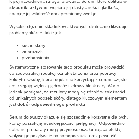
lepiej nawodniona i zregenerowana. Serum, które obfituje w
składniki aktywne
, wspiera jej elastyczność i gładkość,
nadając jej witalność oraz promienny wygląd.
Wysokie stężenie składników aktywnych skutecznie likwiduje
problemy skórne, takie jak:
suche skóry,
zmarszczki,
przebarwienia.
Systematyczne stosowanie tego produktu może prowadzić
do zauważalnej redukcji oznak starzenia oraz poprawy
kolorytu. Osoby, które regularnie korzystają z serum, często
dostrzegają większą jędrność i zdrowy blask cery. Warto
jednak pamiętać, że rezultaty mogą się różnić w zależności
od unikalnych potrzeb skóry, dlatego kluczowym elementem
jest
dobór odpowiedniego produktu
.
Serum do twarzy okazuje się szczególnie korzystne dla tych,
którzy poszukują wysokiej jakości pielęgnacji. Odpowiednio
dobrane preparaty mogą przynieść oszałamiające efekty,
wpływając pozytywnie na samopoczucie oraz pewność