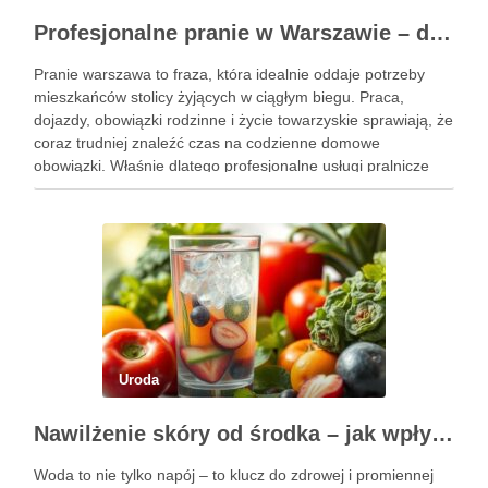
Profesjonalne pranie w Warszawie – dla zapracowanych
Pranie warszawa to fraza, która idealnie oddaje potrzeby
mieszkańców stolicy żyjących w ciągłym biegu. Praca,
dojazdy, obowiązki rodzinne i życie towarzyskie sprawiają, że
coraz trudniej znaleźć czas na codzienne domowe
obowiązki. Właśnie dlatego profesjonalne usługi pralnicze
stają się realnym wsparciem dla osób zapracowanych, które
chcą oszczędzić czas bez rezygnowania z …
Uroda
Nawilżenie skóry od środka – jak wpływa dieta i woda?
Woda to nie tylko napój – to klucz do zdrowej i promiennej