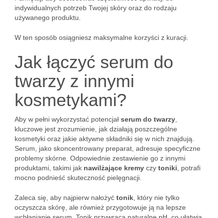
indywidualnych potrzeb Twojej skóry oraz do rodzaju
używanego produktu.
W ten sposób osiągniesz maksymalne korzyści z kuracji.
Jak łączyć serum do
twarzy z innymi
kosmetykami?
Aby w pełni wykorzystać potencjał
serum do twarzy
,
kluczowe jest zrozumienie, jak działają poszczególne
kosmetyki oraz jakie aktywne składniki się w nich znajdują.
Serum, jako skoncentrowany preparat, adresuje specyficzne
problemy skórne. Odpowiednie zestawienie go z innymi
produktami, takimi jak
nawilżające kremy
czy
toniki
, potrafi
mocno podnieść skuteczność pielęgnacji.
Zaleca się, aby najpierw nałożyć
tonik
, który nie tylko
oczyszcza skórę, ale również przygotowuje ją na lepsze
wchłanianie serum. Tonik przywraca naturalne pH, co ułatwia