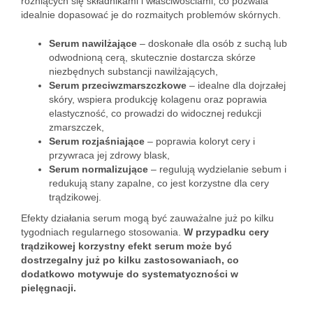
różniących się składnikami i właściwościami, co pozwala
idealnie dopasować je do rozmaitych problemów skórnych.
Serum nawilżające
– doskonałe dla osób z suchą lub
odwodnioną cerą, skutecznie dostarcza skórze
niezbędnych substancji nawilżających,
Serum przeciwzmarszczkowe
– idealne dla dojrzałej
skóry, wspiera produkcję kolagenu oraz poprawia
elastyczność, co prowadzi do widocznej redukcji
zmarszczek,
Serum rozjaśniające
– poprawia koloryt cery i
przywraca jej zdrowy blask,
Serum normalizujące
– regulują wydzielanie sebum i
redukują stany zapalne, co jest korzystne dla cery
trądzikowej.
Efekty działania serum mogą być zauważalne już po kilku
tygodniach regularnego stosowania.
W przypadku cery
trądzikowej korzystny efekt serum może być
dostrzegalny już po kilku zastosowaniach, co
dodatkowo motywuje do systematyczności w
pielęgnacji.