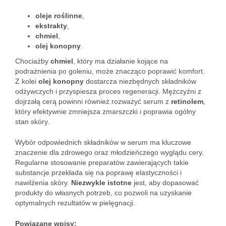
oleje roślinne
,
ekstrakty
,
chmiel
,
olej konopny
.
Chociażby
chmiel
, który ma działanie kojące na
podrażnienia po goleniu, może znacząco poprawić komfort.
Z kolei
olej konopny
dostarcza niezbędnych składników
odżywczych i przyspiesza proces regeneracji. Mężczyźni z
dojrzałą cerą powinni również rozważyć serum z
retinolem
,
który efektywnie zmniejsza zmarszczki i poprawia ogólny
stan skóry.
Wybór odpowiednich składników w serum ma kluczowe
znaczenie dla zdrowego oraz młodzieńczego wyglądu cery.
Regularne stosowanie preparatów zawierających takie
substancje przekłada się na poprawę elastyczności i
nawilżenia skóry.
Niezwykle istotne
jest, aby dopasować
produkty do własnych potrzeb, co pozwoli na uzyskanie
optymalnych rezultatów w pielęgnacji.
Powiązane wpisy: