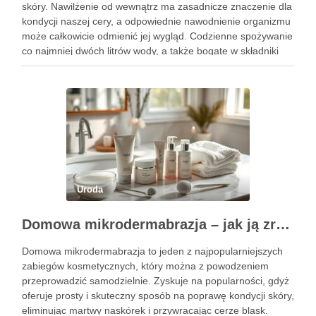
skóry. Nawilżenie od wewnątrz ma zasadnicze znaczenie dla
kondycji naszej cery, a odpowiednie nawodnienie organizmu
może całkowicie odmienić jej wygląd. Codzienne spożywanie
co najmniej dwóch litrów wody, a także bogate w składniki
odżywcze diety, mogą zdziałać cuda, przywracając …
Uroda
Domowa mikrodermabrazja – jak ją zrobić i jakie daje efekty?
Domowa mikrodermabrazja to jeden z najpopularniejszych
zabiegów kosmetycznych, który można z powodzeniem
przeprowadzić samodzielnie. Zyskuje na popularności, gdyż
oferuje prosty i skuteczny sposób na poprawę kondycji skóry,
eliminując martwy naskórek i przywracając cerze blask.