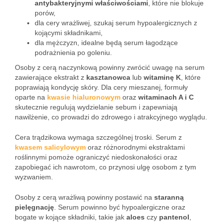
antybakteryjnymi właściwościami
, które nie blokuje
porów,
dla cery wrażliwej, szukaj serum hypoalergicznych z
kojącymi składnikami,
dla mężczyzn, idealne będą serum łagodzące
podrażnienia po goleniu.
Osoby z cerą naczynkową powinny zwrócić uwagę na serum
zawierające ekstrakt z
kasztanowca
lub
witaminę K
, które
poprawiają kondycję skóry. Dla cery mieszanej, formuły
oparte na
kwasie hialuronowym
oraz
witaminach A i C
skutecznie regulują wydzielanie sebum i zapewniają
nawilżenie, co prowadzi do zdrowego i atrakcyjnego wyglądu.
Cera trądzikowa wymaga szczególnej troski. Serum z
kwasem salicylowym
oraz różnorodnymi ekstraktami
roślinnymi pomoże ograniczyć niedoskonałości oraz
zapobiegać ich nawrotom, co przynosi ulgę osobom z tym
wyzwaniem.
Osoby z cerą wrażliwą powinny postawić na
staranną
pielęgnację
. Serum powinno być hypoalergiczne oraz
bogate w kojące składniki, takie jak
aloes
czy
pantenol
,