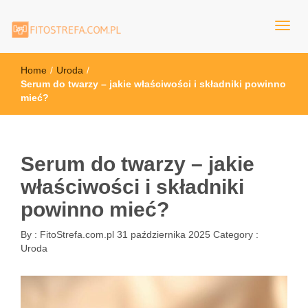
FitoStrefa.com.pl
Home
/
Uroda
/
Serum do twarzy – jakie właściwości i składniki powinno
mieć?
Serum do twarzy – jakie
właściwości i składniki
powinno mieć?
By :
FitoStrefa.com.pl
31 października 2025
Category :
Uroda