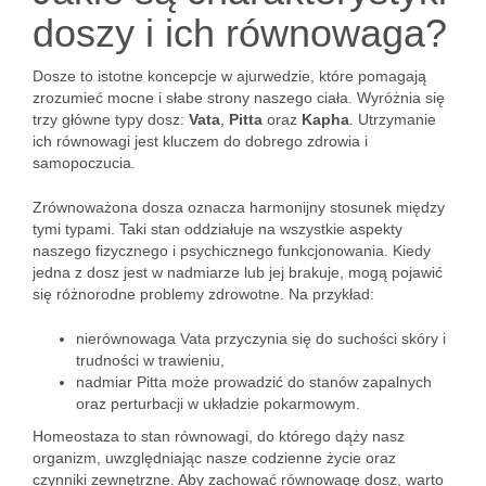
doszy i ich równowaga?
Dosze to istotne koncepcje w ajurwedzie, które pomagają
zrozumieć mocne i słabe strony naszego ciała. Wyróżnia się
trzy główne typy dosz:
Vata
,
Pitta
oraz
Kapha
. Utrzymanie
ich równowagi jest kluczem do dobrego zdrowia i
samopoczucia.
Zrównoważona dosza oznacza harmonijny stosunek między
tymi typami. Taki stan oddziałuje na wszystkie aspekty
naszego fizycznego i psychicznego funkcjonowania. Kiedy
jedna z dosz jest w nadmiarze lub jej brakuje, mogą pojawić
się różnorodne problemy zdrowotne. Na przykład:
nierównowaga Vata przyczynia się do suchości skóry i
trudności w trawieniu,
nadmiar Pitta może prowadzić do stanów zapalnych
oraz perturbacji w układzie pokarmowym.
Homeostaza to stan równowagi, do którego dąży nasz
organizm, uwzględniając nasze codzienne życie oraz
czynniki zewnętrzne. Aby zachować równowagę dosz, warto