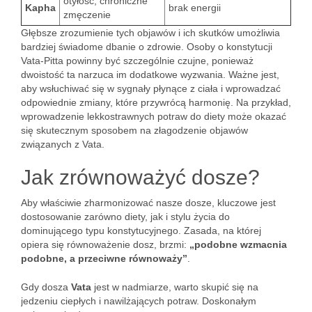
otyłość, chroniczne
Kapha
brak energii
zmęczenie
Głębsze zrozumienie tych objawów i ich skutków umożliwia
bardziej świadome dbanie o zdrowie. Osoby o konstytucji
Vata-Pitta powinny być szczególnie czujne, ponieważ
dwoistość ta narzuca im dodatkowe wyzwania. Ważne jest,
aby wsłuchiwać się w sygnały płynące z ciała i wprowadzać
odpowiednie zmiany, które przywrócą harmonię. Na przykład,
wprowadzenie lekkostrawnych potraw do diety może okazać
się skutecznym sposobem na złagodzenie objawów
związanych z Vata.
Jak zrównoważyć dosze?
Aby właściwie zharmonizować nasze dosze, kluczowe jest
dostosowanie zarówno diety, jak i stylu życia do
dominującego typu konstytucyjnego. Zasada, na której
opiera się równoważenie dosz, brzmi:
„podobne wzmacnia
podobne, a przeciwne równoważy”
.
Gdy dosza
Vata
jest w nadmiarze, warto skupić się na
jedzeniu ciepłych i nawilżających potraw. Doskonałym