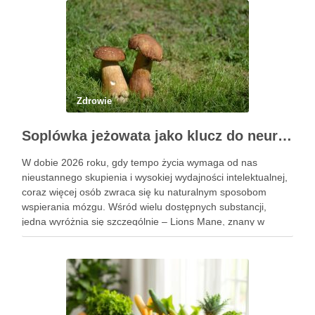
Zdrowie
Soplówka jeżowata jako klucz do neuroregeneracji. Dlaczego Lions Mane podbija świat suplementów
W dobie 2026 roku, gdy tempo życia wymaga od nas
nieustannego skupienia i wysokiej wydajności intelektualnej,
coraz więcej osób zwraca się ku naturalnym sposobom
wspierania mózgu. Wśród wielu dostępnych substancji,
jedna wyróżnia się szczególnie – Lions Mane, znany w
Polsce jako soplówka jeżowata. Ten niezwykły grzyb witalny,
od wieków stosowany …