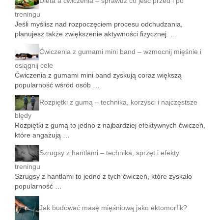
Dieta a ćwiczenia – sprawdź co jeść przed i po
treningu
Jeśli myślisz nad rozpoczęciem procesu odchudzania,
planujesz także zwiększenie aktywności fizycznej. …
Ćwiczenia z gumami mini band – wzmocnij mięśnie i
osiągnij cele
Ćwiczenia z gumami mini band zyskują coraz większą
popularność wśród osób …
Rozpiętki z gumą – technika, korzyści i najczęstsze
błędy
Rozpiętki z gumą to jedno z najbardziej efektywnych ćwiczeń,
które angażują …
Szrugsy z hantlami – technika, sprzęt i efekty
treningu
Szrugsy z hantlami to jedno z tych ćwiczeń, które zyskało
popularność …
Jak budować masę mięśniową jako ektomorfik?