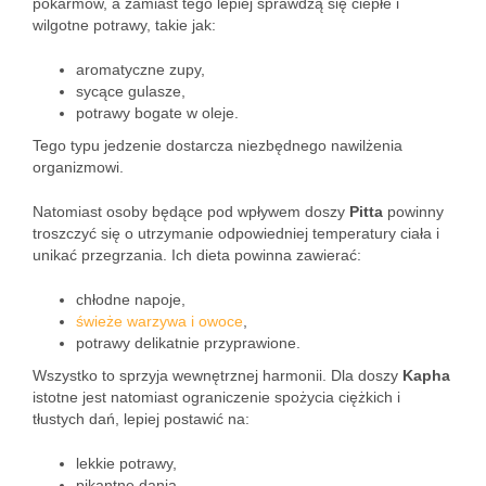
pokarmów, a zamiast tego lepiej sprawdzą się ciepłe i
wilgotne potrawy, takie jak:
aromatyczne zupy,
sycące gulasze,
potrawy bogate w oleje.
Tego typu jedzenie dostarcza niezbędnego nawilżenia
organizmowi.
Natomiast osoby będące pod wpływem doszy
Pitta
powinny
troszczyć się o utrzymanie odpowiedniej temperatury ciała i
unikać przegrzania. Ich dieta powinna zawierać:
chłodne napoje,
świeże warzywa i owoce
,
potrawy delikatnie przyprawione.
Wszystko to sprzyja wewnętrznej harmonii. Dla doszy
Kapha
istotne jest natomiast ograniczenie spożycia ciężkich i
tłustych dań, lepiej postawić na:
lekkie potrawy,
pikantne dania,