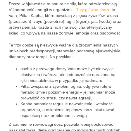
Dosze w Ajurwedzie to naturalne siły, które odzwierciedlają
różnorodność energii w organizmie.
Trzy główne dosze
to
Vata, Pitta i Kapha, które powstają z pięciu żywiołów: akasa
(przestrzeń), vayu (powietrze), agni (ogień), jala (woda) oraz
prthvi (ziemia). Każda z nich ma swój charakterystyczny
skład, co wpływa na nasze zdrowie, emocje oraz osobowość.
Te trzy dosze są niezwykle ważne dla zrozumienia naszych
unikalnych predyspozycji, stanowiąc podstawę ajurwedyjskiej
diagnozy oraz terapii. Na przykład:
osoba z przewagą doszy Vata może być niezwykle
elastyczna i twórcza, ale jednocześnie narażona na
lęki i niestabilność w przypadku jej nadmiaru,
Pitta, związana z żywiołem ognia, odgrywa rolę w
metabolizmie i poziomie energii – jej nadmiar może
prowadzić do stresu czy nawet agresji,
Kapha natomiast reguluje nawodnienie i witalność
organizmu, a osłabienie tej doszy może skutkować
ospałością oraz problemami z wagą.
Zrozumienie równowagi dosz pozwala lepiej dostosować
nasz styl życia, dietę oraz terapie do indywidualnych potrzeb.