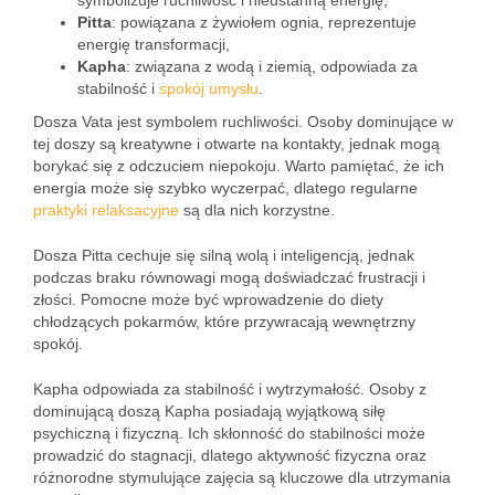
symbolizuje ruchliwość i nieustanną energię,
Pitta
: powiązana z żywiołem ognia, reprezentuje
energię transformacji,
Kapha
: związana z wodą i ziemią, odpowiada za
stabilność i
spokój umysłu
.
Dosza Vata jest symbolem ruchliwości. Osoby dominujące w
tej doszy są kreatywne i otwarte na kontakty, jednak mogą
borykać się z odczuciem niepokoju. Warto pamiętać, że ich
energia może się szybko wyczerpać, dlatego regularne
praktyki relaksacyjne
są dla nich korzystne.
Dosza Pitta cechuje się silną wolą i inteligencją, jednak
podczas braku równowagi mogą doświadczać frustracji i
złości. Pomocne może być wprowadzenie do diety
chłodzących pokarmów, które przywracają wewnętrzny
spokój.
Kapha odpowiada za stabilność i wytrzymałość. Osoby z
dominującą doszą Kapha posiadają wyjątkową siłę
psychiczną i fizyczną. Ich skłonność do stabilności może
prowadzić do stagnacji, dlatego aktywność fizyczna oraz
różnorodne stymulujące zajęcia są kluczowe dla utrzymania