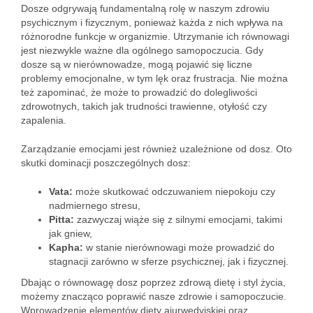
Dosze odgrywają fundamentalną rolę w naszym zdrowiu
psychicznym i fizycznym, ponieważ każda z nich wpływa na
różnorodne funkcje w organizmie. Utrzymanie ich równowagi
jest niezwykle ważne dla ogólnego samopoczucia. Gdy
dosze są w nierównowadze, mogą pojawić się liczne
problemy emocjonalne, w tym lęk oraz frustracja. Nie można
też zapominać, że może to prowadzić do dolegliwości
zdrowotnych, takich jak trudności trawienne, otyłość czy
zapalenia.
Zarządzanie emocjami jest również uzależnione od dosz. Oto
skutki dominacji poszczególnych dosz:
Vata:
może skutkować odczuwaniem niepokoju czy
nadmiernego stresu,
Pitta:
zazwyczaj wiąże się z silnymi emocjami, takimi
jak gniew,
Kapha:
w stanie nierównowagi może prowadzić do
stagnacji zarówno w sferze psychicznej, jak i fizycznej.
Dbając o równowagę dosz poprzez zdrową dietę i styl życia,
możemy znacząco poprawić nasze zdrowie i samopoczucie.
Wprowadzenie elementów diety ajurwedyjskiej oraz