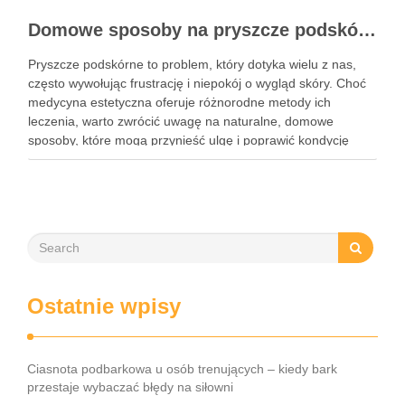
Domowe sposoby na pryszcze podskórne: skuteczne metody i składniki
Pryszcze podskórne to problem, który dotyka wielu z nas,
często wywołując frustrację i niepokój o wygląd skóry. Choć
medycyna estetyczna oferuje różnorodne metody ich
leczenia, warto zwrócić uwagę na naturalne, domowe
sposoby, które mogą przynieść ulgę i poprawić kondycję
cery. Składniki takie jak miód, cynamon czy aloes mają
niezwykłe właściwości …
Ostatnie wpisy
Ciasnota podbarkowa u osób trenujących – kiedy bark
przestaje wybaczać błędy na siłowni