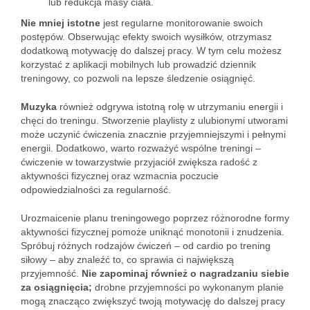
lub redukcja masy ciała.
Nie mniej istotne
jest regularne monitorowanie swoich
postępów. Obserwując efekty swoich wysiłków, otrzymasz
dodatkową motywację do dalszej pracy. W tym celu możesz
korzystać z aplikacji mobilnych lub prowadzić dziennik
treningowy, co pozwoli na lepsze śledzenie osiągnięć.
Muzyka
również odgrywa istotną rolę w utrzymaniu energii i
chęci do treningu. Stworzenie playlisty z ulubionymi utworami
może uczynić ćwiczenia znacznie przyjemniejszymi i pełnymi
energii. Dodatkowo, warto rozważyć wspólne treningi –
ćwiczenie w towarzystwie przyjaciół zwiększa radość z
aktywności fizycznej oraz wzmacnia poczucie
odpowiedzialności za regularność.
Urozmaicenie planu treningowego poprzez różnorodne formy
aktywności fizycznej pomoże uniknąć monotonii i znudzenia.
Spróbuj różnych rodzajów ćwiczeń – od cardio po trening
siłowy – aby znaleźć to, co sprawia ci największą
przyjemność.
Nie zapominaj również o nagradzaniu siebie
za osiągnięcia;
drobne przyjemności po wykonanym planie
mogą znacząco zwiększyć twoją motywację do dalszej pracy