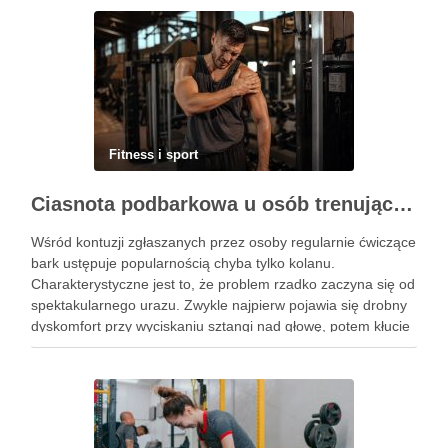
Fitness i sport
Ciasnota podbarkowa u osób trenujących – kiedy bark przestaje wybaczać błędy na siłowni
Wśród kontuzji zgłaszanych przez osoby regularnie ćwiczące
bark ustępuje popularnością chyba tylko kolanu.
Charakterystyczne jest to, że problem rzadko zaczyna się od
spektakularnego urazu. Zwykle najpierw pojawia się drobny
dyskomfort przy wyciskaniu sztangi nad głowę, potem kłucie
przy zakładaniu koszulki, a po kilku tygodniach ból budzi w
nocy. Za tym …