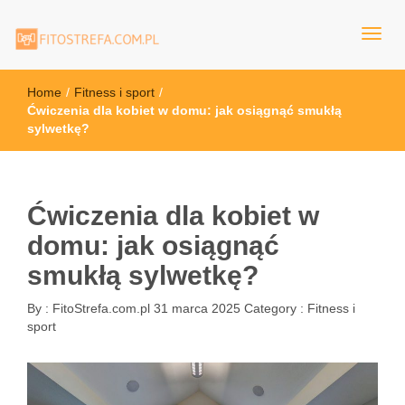
FitoStrefa.com.pl
Home
/
Fitness i sport
/
Ćwiczenia dla kobiet w domu: jak osiągnąć smukłą
sylwetkę?
Ćwiczenia dla kobiet w
domu: jak osiągnąć
smukłą sylwetkę?
By :
FitoStrefa.com.pl
31 marca 2025
Category :
Fitness i
sport