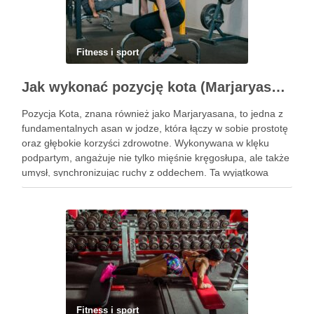
Fitness i sport
Jak wykonać pozycję kota (Marjaryasana) i jakie ma korzyści?
Pozycja Kota, znana również jako Marjaryasana, to jedna z
fundamentalnych asan w jodze, która łączy w sobie prostotę
oraz głębokie korzyści zdrowotne. Wykonywana w klęku
podpartym, angażuje nie tylko mięśnie kręgosłupa, ale także
umysł, synchronizując ruchy z oddechem. Ta wyjątkowa
praktyka nie tylko poprawia elastyczność ciała, ale również
przynosi ulgę …
Fitness i sport