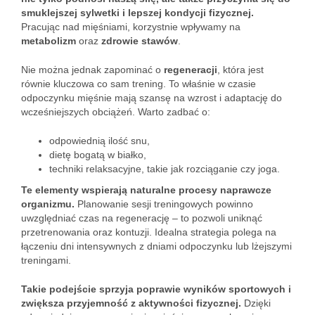
smuklejszej sylwetki i lepszej kondycji fizycznej.
Pracując nad mięśniami, korzystnie wpływamy na
metabolizm
oraz
zdrowie stawów
.
Nie można jednak zapominać o
regeneracji
, która jest
równie kluczowa co sam trening. To właśnie w czasie
odpoczynku mięśnie mają szansę na wzrost i adaptację do
wcześniejszych obciążeń. Warto zadbać o:
odpowiednią ilość snu,
dietę bogatą w białko,
techniki relaksacyjne, takie jak rozciąganie czy joga.
Te elementy wspierają naturalne procesy naprawcze
organizmu.
Planowanie sesji treningowych powinno
uwzględniać czas na regenerację – to pozwoli uniknąć
przetrenowania oraz kontuzji. Idealna strategia polega na
łączeniu dni intensywnych z dniami odpoczynku lub lżejszymi
treningami.
Takie podejście sprzyja poprawie wyników sportowych i
zwiększa przyjemność z aktywności fizycznej.
Dzięki