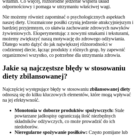
witamin. Co więcej, różnorodne jedzenie wspiera układ
odpornościowy i pomaga w utrzymaniu właściwej wagi.
Nie możemy również zapominać o psychologicznych aspektach
naszej diety. Urozmaicone posiłki czynią jedzenie atrakcyjniejszym i
bardziej przyjemnym, co ułatwia zachowanie zdrowych nawyków
żywieniowych. Eksperymentując z nowymi smakami i teksturami,
możemy zwiększyć naszą motywację do zdrowego odżywiania.
Dlatego warto dążyć do jak największej różnorodności w
codziennej diecie, łącząc produkty z różnych grup, by zapewnić
organizmowi wszystko, co potrzebne dla utrzymania zdrowia.
Jakie są najczęstsze błędy w stosowaniu
diety zbilansowanej?
Najczęściej występujące błędy w stosowaniu
zbilansowanej diety
odnoszą się do kilku kluczowych elementów, które mogą wpływać
na jej efektywność.
Monotonia w doborze produktów spożywczych:
Stale
powtarzane jadłospisy ograniczają ilość niezbędnych
składników odżywczych, co może prowadzić do ich
niedoborów.
Nieregularne spożywanie posiłków:
Często pomijane lub