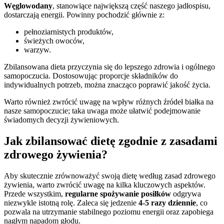
Węglowodany
, stanowiące największą część naszego jadłospisu,
dostarczają energii. Powinny pochodzić głównie z:
pełnoziarnistych produktów,
świeżych owoców,
warzyw.
Zbilansowana dieta przyczynia się do lepszego zdrowia i ogólnego
samopoczucia. Dostosowując proporcje składników do
indywidualnych potrzeb, można znacząco poprawić jakość życia.
Warto również zwrócić uwagę na wpływ różnych źródeł białka na
nasze samopoczucie; taka uwaga może ułatwić podejmowanie
świadomych decyzji żywieniowych.
Jak zbilansować dietę zgodnie z zasadami
zdrowego żywienia?
Aby skutecznie zrównoważyć swoją dietę według zasad zdrowego
żywienia, warto zwrócić uwagę na kilka kluczowych aspektów.
Przede wszystkim,
regularne spożywanie posiłków
odgrywa
niezwykle istotną rolę. Zaleca się jedzenie
4-5 razy dziennie
, co
pozwala na utrzymanie stabilnego poziomu energii oraz zapobiega
nagłym napadom głodu.