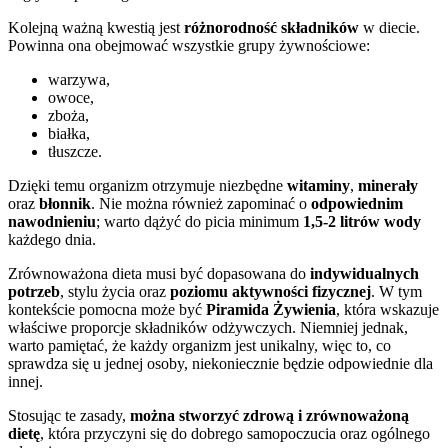
Kolejną ważną kwestią jest
różnorodność składników
w diecie.
Powinna ona obejmować wszystkie grupy żywnościowe:
warzywa,
owoce,
zboża,
białka,
tłuszcze.
Dzięki temu organizm otrzymuje niezbędne
witaminy
,
minerały
oraz
błonnik
. Nie można również zapominać o
odpowiednim
nawodnieniu
; warto dążyć do picia minimum
1,5-2 litrów wody
każdego dnia.
Zrównoważona dieta musi być dopasowana do
indywidualnych
potrzeb
, stylu życia oraz
poziomu aktywności fizycznej
. W tym
kontekście pomocna może być
Piramida Żywienia
, która wskazuje
właściwe proporcje składników odżywczych. Niemniej jednak,
warto pamiętać, że każdy organizm jest unikalny, więc to, co
sprawdza się u jednej osoby, niekoniecznie będzie odpowiednie dla
innej.
Stosując te zasady,
można stworzyć zdrową i zrównoważoną
dietę
, która przyczyni się do dobrego samopoczucia oraz ogólnego