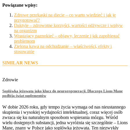
Powiązane wpisy:
Zdrowe przekąski na diecie – co warto wiedzieć i jak je
przygotować?
Daktyle – zdrowotne korzyści, wartości odżywcze i wpływ
na organizm
Wrastający paznokieć – objawy, leczenie i jak zapobiegać
problemom
Zielona kawa na odchudzanie – właściwości, efekty i
stosowanie
SIMILAR NEWS
Zdrowie
Soplówka jeżowata jako klucz do neuroregeneracji. Dlaczego Lions Mane
podbija świat suplementów
W dobie 2026 roku, gdy tempo życia wymaga od nas nieustannego
skupienia i wysokiej wydajności intelektualnej, coraz więcej osób
zwraca się ku naturalnym sposobom wspierania mózgu. Wśród
wielu dostępnych substancji, jedna wyróżnia się szczególnie – Lions
Mane, znany w Polsce jako soplówka jeżowata. Ten niezwykły