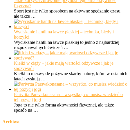
Jakie korzyści zdrowotne przynosi regularna aktywność
fizyczna?
Sport jest nie tylko sposobem na aktywne spędzanie czasu,
ale także …
Wyciskanie hantli na ławce płaskiej – technika, błędy i
korzyści
Wyciskanie hantli na ławce płaskiej to jedno z najbardziej
rozpoznawalnych ćwiczeń …
Kiełki w ciąży – jakie mają wartości odżywcze i jak je
spożywać?
Kiełki to niezwykle pożywne skarby natury, które w ostatnich
latach zyskują …
Parivrtta Parsvakonasana – wszystko, co musisz wiedzieć o
tej pozycji jogi
Joga to nie tylko forma aktywności fizycznej, ale także
sposób na …
Archiwa