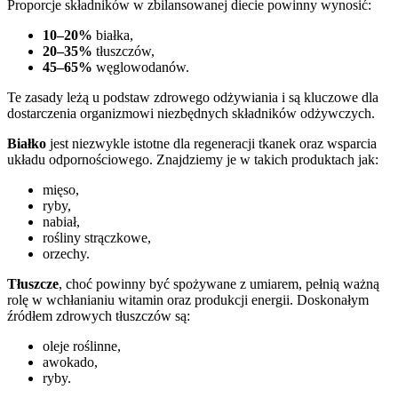
Proporcje składników w zbilansowanej diecie powinny wynosić:
10–20%
białka,
20–35%
tłuszczów,
45–65%
węglowodanów.
Te zasady leżą u podstaw zdrowego odżywiania i są kluczowe dla
dostarczenia organizmowi niezbędnych składników odżywczych.
Białko
jest niezwykle istotne dla regeneracji tkanek oraz wsparcia
układu odpornościowego. Znajdziemy je w takich produktach jak:
mięso,
ryby,
nabiał,
rośliny strączkowe,
orzechy.
Tłuszcze
, choć powinny być spożywane z umiarem, pełnią ważną
rolę w wchłanianiu witamin oraz produkcji energii. Doskonałym
źródłem zdrowych tłuszczów są:
oleje roślinne,
awokado,
ryby.