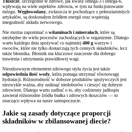
Tłuszcze
, szczególnie te zdrowe, jak kwasy omega-3 i omega-6,
wpływają na wiele aspektów zdrowia, w tym na funkcjonowanie
mózgu.
Węglowodany
, zwłaszcza te pochodzące z pełnoziarnistych
artykułów, są doskonałym źródłem energii oraz wspierają
integralność układu nerwowego.
Nie można zapominać o
witaminach i minerałach
, które są
niezbędne do wielu procesów zachodzących w organizmie. Dlatego
warto każdego dnia spożywać co najmniej
400 g
warzyw i
owoców, które nie tylko dostarczają tych cennych składników, lecz
także błonnika. Błonnik ma kluczowe znaczenie dla dobrego
trawienia i utrzymania prawidłowej wagi.
Nieodzownym elementem zdrowego stylu życia jest także
odpowiednia ilość wody
, która pomaga utrzymać równowagę
hydratacji. Różnorodność w doborze produktów spożywczych jest
niezwykle ważna, aby uniknąć niedoborów i cieszyć się dobrym
zdrowiem. Dlatego warto zadbać o to, aby codzienny jadłospis
zawierał różnorodne źródła białka i zdrowych tłuszczów — to
znacząco wpływa na nasze samopoczucie.
Jakie są zasady dotyczące proporcji
składników w zbilansowanej diecie?