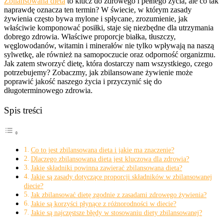
Zbilansowana dieta
to klucz do zdrowego i pełnego życia, ale co tak
naprawdę oznacza ten termin? W świecie, w którym zasady
żywienia często bywa mylone i spłycane, zrozumienie, jak
właściwie komponować posiłki, staje się niezbędne dla utrzymania
dobrego zdrowia. Właściwe proporcje białka, tłuszczy,
węglowodanów, witamin i minerałów nie tylko wpływają na naszą
sylwetkę, ale również na samopoczucie oraz odporność organizmu.
Jak zatem stworzyć dietę, która dostarczy nam wszystkiego, czego
potrzebujemy? Zobaczmy, jak zbilansowane żywienie może
poprawić jakość naszego życia i przyczynić się do
długoterminowego zdrowia.
Spis treści
Co to jest zbilansowana dieta i jakie ma znaczenie?
Dlaczego zbilansowana dieta jest kluczowa dla zdrowia?
Jakie składniki powinna zawierać zbilansowana dieta?
Jakie są zasady dotyczące proporcji składników w zbilansowanej
diecie?
Jak zbilansować dietę zgodnie z zasadami zdrowego żywienia?
Jakie są korzyści płynące z różnorodności w diecie?
Jakie są najczęstsze błędy w stosowaniu diety zbilansowanej?