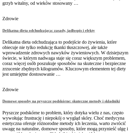
grzyb witalny, od wieków stosowany …
Zdrowie
Delikatna dieta odchudzająca: zasady, jadłospis i efekty
Delikatna dieta odchudzająca to podejście do żywienia, które
obiecuje nie tylko redukcję tkanki tłuszczowej, ale także
wprowadzenie zdrowych nawyków żywieniowych. W dzisiejszym
świecie, w którym nadwaga staje się coraz większym problemem,
coraz więcej osób poszukuje sposobów na skuteczne i bezpieczne
zrzucenie zbędnych kilogramów. Kluczowym elementem tej diety
jest umiejętne dostosowanie …
Zdrowie
Domowe sposoby na pryszcze podskórne: skuteczne metody i składniki
Pryszcze podskórne to problem, który dotyka wielu z nas, często
wywołując frustrację i niepokój o wygląd skóry. Choć medycyna
estetyczna oferuje różnorodne metody ich leczenia, warto zwrócić
uwagę na naturalne, domowe sposoby, które mogą przynieść ulgę i