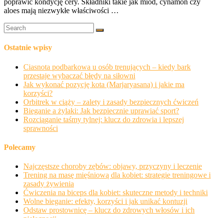
poprawić kondycję cery. Składniki takie jak miód, cynamon czy
aloes mają niezwykłe właściwości …
Ostatnie wpisy
Ciasnota podbarkowa u osób trenujących – kiedy bark
przestaje wybaczać błędy na siłowni
Jak wykonać pozycję kota (Marjaryasana) i jakie ma
korzyści?
Orbitrek w ciąży – zalety i zasady bezpiecznych ćwiczeń
Bieganie a żylaki: Jak bezpiecznie uprawiać sport?
Rozciąganie taśmy tylnej: klucz do zdrowia i lepszej
sprawności
Polecamy
Najczęstsze choroby zębów: objawy, przyczyny i leczenie
Trening na masę mięśniową dla kobiet: strategie treningowe i
zasady żywienia
Ćwiczenia na biceps dla kobiet: skuteczne metody i techniki
Wolne bieganie: efekty, korzyści i jak unikać kontuzji
Odstaw prostownicę – klucz do zdrowych włosów i ich