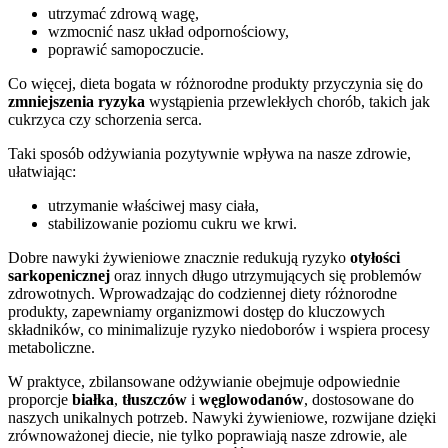
utrzymać zdrową wagę,
wzmocnić nasz układ odpornościowy,
poprawić samopoczucie.
Co więcej, dieta bogata w różnorodne produkty przyczynia się do
zmniejszenia ryzyka
wystąpienia przewlekłych chorób, takich jak
cukrzyca czy schorzenia serca.
Taki sposób odżywiania pozytywnie wpływa na nasze zdrowie,
ułatwiając:
utrzymanie właściwej masy ciała,
stabilizowanie poziomu cukru we krwi.
Dobre nawyki żywieniowe znacznie redukują ryzyko
otyłości
sarkopenicznej
oraz innych długo utrzymujących się problemów
zdrowotnych. Wprowadzając do codziennej diety różnorodne
produkty, zapewniamy organizmowi dostęp do kluczowych
składników, co minimalizuje ryzyko niedoborów i wspiera procesy
metaboliczne.
W praktyce, zbilansowane odżywianie obejmuje odpowiednie
proporcje
białka
,
tłuszczów
i
węglowodanów
, dostosowane do
naszych unikalnych potrzeb. Nawyki żywieniowe, rozwijane dzięki
zrównoważonej diecie, nie tylko poprawiają nasze zdrowie, ale