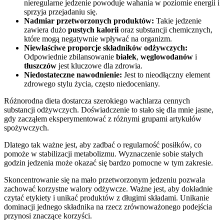
nieregularne jedzenie powoduje wahania w poziomie energii i
sprzyja przejadaniu się.
Nadmiar przetworzonych produktów:
Takie jedzenie
zawiera dużo
pustych kalorii
oraz substancji chemicznych,
które mogą negatywnie wpływać na organizm.
Niewłaściwe proporcje składników odżywczych:
Odpowiednie zbilansowanie
białek
,
węglowodanów
i
tłuszczów
jest kluczowe dla zdrowia.
Niedostateczne nawodnienie:
Jest to nieodłączny element
zdrowego stylu życia, często niedoceniany.
Różnorodna dieta dostarcza szerokiego wachlarza cennych
substancji odżywczych. Doświadczenie to stało się dla mnie jasne,
gdy zacząłem eksperymentować z różnymi grupami artykułów
spożywczych.
Dlatego tak ważne jest, aby zadbać o regularność posiłków, co
pomoże w stabilizacji metabolizmu. Wyznaczenie sobie stałych
godzin jedzenia może okazać się bardzo pomocne w tym zakresie.
Skoncentrowanie się na mało przetworzonym jedzeniu pozwala
zachować korzystne walory odżywcze. Ważne jest, aby dokładnie
czytać etykiety i unikać produktów z długimi składami. Unikanie
dominacji jednego składnika na rzecz zrównoważonego podejścia
przynosi znaczące korzyści.