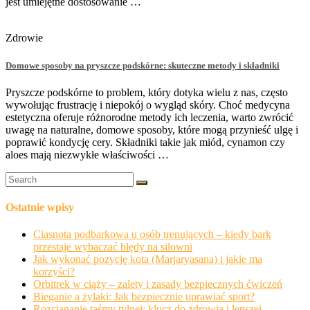
jest umiejętne dostosowanie …
Zdrowie
Domowe sposoby na pryszcze podskórne: skuteczne metody i składniki
Pryszcze podskórne to problem, który dotyka wielu z nas, często
wywołując frustrację i niepokój o wygląd skóry. Choć medycyna
estetyczna oferuje różnorodne metody ich leczenia, warto zwrócić
uwagę na naturalne, domowe sposoby, które mogą przynieść ulgę i
poprawić kondycję cery. Składniki takie jak miód, cynamon czy
aloes mają niezwykłe właściwości …
Ostatnie wpisy
Ciasnota podbarkowa u osób trenujących – kiedy bark
przestaje wybaczać błędy na siłowni
Jak wykonać pozycję kota (Marjaryasana) i jakie ma
korzyści?
Orbitrek w ciąży – zalety i zasady bezpiecznych ćwiczeń
Bieganie a żylaki: Jak bezpiecznie uprawiać sport?
Rozciąganie taśmy tylnej: klucz do zdrowia i lepszej