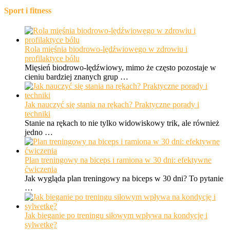
Sport i fitness
Rola mięśnia biodrowo-lędźwiowego w zdrowiu i
profilaktyce bólu
Mięsień biodrowo-lędźwiowy, mimo że często pozostaje w
cieniu bardziej znanych grup …
Jak nauczyć się stania na rękach? Praktyczne porady i
techniki
Stanie na rękach to nie tylko widowiskowy trik, ale również
jedno …
Plan treningowy na biceps i ramiona w 30 dni: efektywne
ćwiczenia
Jak wygląda plan treningowy na biceps w 30 dni? To pytanie
…
Jak bieganie po treningu siłowym wpływa na kondycję i
sylwetkę?