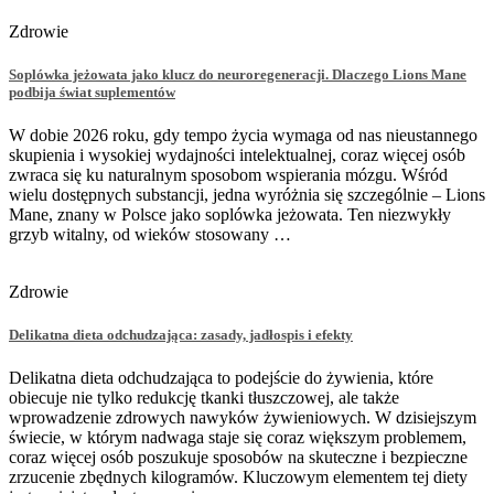
Zdrowie
Soplówka jeżowata jako klucz do neuroregeneracji. Dlaczego Lions Mane
podbija świat suplementów
W dobie 2026 roku, gdy tempo życia wymaga od nas nieustannego
skupienia i wysokiej wydajności intelektualnej, coraz więcej osób
zwraca się ku naturalnym sposobom wspierania mózgu. Wśród
wielu dostępnych substancji, jedna wyróżnia się szczególnie – Lions
Mane, znany w Polsce jako soplówka jeżowata. Ten niezwykły
grzyb witalny, od wieków stosowany …
Zdrowie
Delikatna dieta odchudzająca: zasady, jadłospis i efekty
Delikatna dieta odchudzająca to podejście do żywienia, które
obiecuje nie tylko redukcję tkanki tłuszczowej, ale także
wprowadzenie zdrowych nawyków żywieniowych. W dzisiejszym
świecie, w którym nadwaga staje się coraz większym problemem,
coraz więcej osób poszukuje sposobów na skuteczne i bezpieczne
zrzucenie zbędnych kilogramów. Kluczowym elementem tej diety