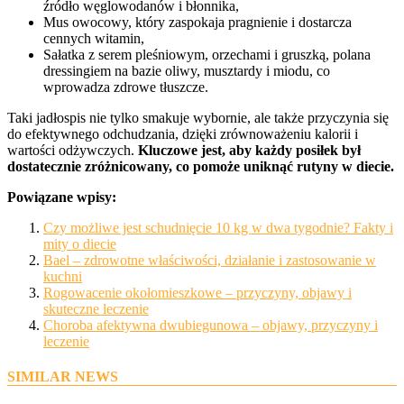
źródło węglowodanów i błonnika,
Mus owocowy, który zaspokaja pragnienie i dostarcza
cennych witamin,
Sałatka z serem pleśniowym, orzechami i gruszką, polana
dressingiem na bazie oliwy, musztardy i miodu, co
wprowadza zdrowe tłuszcze.
Taki jadłospis nie tylko smakuje wybornie, ale także przyczynia się
do efektywnego odchudzania, dzięki zrównoważeniu kalorii i
wartości odżywczych.
Kluczowe jest, aby każdy posiłek był
dostatecznie zróżnicowany, co pomoże uniknąć rutyny w diecie.
Powiązane wpisy:
Czy możliwe jest schudnięcie 10 kg w dwa tygodnie? Fakty i
mity o diecie
Bael – zdrowotne właściwości, działanie i zastosowanie w
kuchni
Rogowacenie okołomieszkowe – przyczyny, objawy i
skuteczne leczenie
Choroba afektywna dwubiegunowa – objawy, przyczyny i
leczenie
SIMILAR NEWS