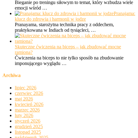
Bieganie po treningu siłowym to temat, który wzbudza wiele
emocji wśród …
Pranajama:
klucz do zdrowia i harmonii w jodze
Pranayama, starożytna technika pracy z oddechem,
praktykowana w Indiach od tysiącleci, …
Skuteczne ćwiczenia na biceps – jak zbudować mocne
ramiona?
Ćwiczenia na biceps to nie tylko sposób na zbudowanie
imponującego wyglądu …
Archiwa
lipiec 2026
czerwiec 2026
maj 2026
kwiecień 2026
marzec 2026
luty 2026
styczeń 2026
grudzień 2025
listopad 2025
październik 2025