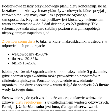
Podstawowe zasady przykładowego planu diety koncentrują się na
kształtowaniu zdrowych nawyków żywieniowych, które sprzyjają
zarówno redukcji masy ciała, jak i poprawie ogólnego
samopoczucia. Regularność posiłków jest kluczowym elementem –
warto spożywać od 4 do 5 dań dziennie, co 2-3 godziny. Taki
schemat pozwala utrzymać stabilny poziom energii i zapobiega
nieprzyjemnym napadom głodu.
Zrównoważona dieta
to taka, w której makroskładniki występują w
odpowiednich proporcjach:
węglowodany 45-60%,
tłuszcze 20-35%,
białko 15-25%.
Istotne jest również ograniczenie soli do maksymalnie
5 g
dziennie,
gdyż nadmiar tego składnika może prowadzić do problemów z
ciśnieniem tętniczym. Ponadto, odpowiednie nawadnianie
organizmu ma duże znaczenie – warto dążyć do spożycia
2-3 litrów
wody każdego dnia.
Stosowanie się do tych zasad może znacząco ułatwić wdrożenie
zdrowej
diety redukcyjnej
, z uwzględnieniem wartości odżywczych.
Pamiętaj, że każda osoba jest inna, dlatego obserwowanie