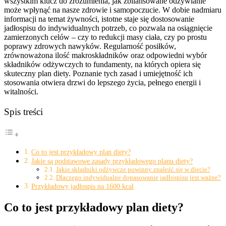
wszystkim klucz do zrozumienia, jak zbilansowane odżywianie
może wpłynąć na nasze zdrowie i samopoczucie. W dobie nadmiaru
informacji na temat żywności, istotne staje się dostosowanie
jadłospisu do indywidualnych potrzeb, co pozwala na osiągnięcie
zamierzonych celów – czy to redukcji masy ciała, czy po prostu
poprawy zdrowych nawyków. Regularność posiłków,
zrównoważona ilość makroskładników oraz odpowiedni wybór
składników odżywczych to fundamenty, na których opiera się
skuteczny plan diety. Poznanie tych zasad i umiejętność ich
stosowania otwiera drzwi do lepszego życia, pełnego energii i
witalności.
Spis treści
Co to jest przykładowy plan diety?
Jakie są podstawowe zasady przykładowego planu diety?
Jakie składniki odżywcze powinny znaleźć się w diecie?
Dlaczego indywidualne dopasowanie jadłospisu jest ważne?
Przykładowy jadłospis na 1600 kcal
Co to jest przykładowy plan diety?