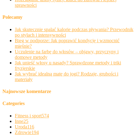
sprawności
Polecamy
Jak skutecznie spalać kalorie podczas pływania? Przewodnik
po stylach i intensywności
Bieg w podporze: Jak poprawić kondycję i wzmocnić
mięśnie?
Uczulenie na farbę do włosów – objawy, przyczyny i
domowe metody
Jak unieść włosy u nasady? Sprawdzone metody i triki
fryzjerskie
Jak wybrać idealną matę do jogi? Rodzaje, grubości i
materiały
Najnowsze komentarze
Categories
Fitness i sport
574
Inne
25
Uroda
116
Zdrowie
194