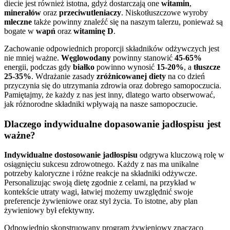
diecie jest również istotna, gdyż dostarczają one
witamin
,
minerałów
oraz
przeciwutleniaczy
. Niskotłuszczowe wyroby
mleczne
także powinny znaleźć się na naszym talerzu, ponieważ są
bogate w
wapń
oraz
witaminę D
.
Zachowanie odpowiednich proporcji składników odżywczych jest
nie mniej ważne.
Węglowodany
powinny stanowić
45-65%
energii, podczas gdy
białko
powinno wynosić
15-20%
, a
tłuszcze
25-35%
. Wdrażanie zasady
zróżnicowanej diety
na co dzień
przyczynia się do utrzymania zdrowia oraz dobrego samopoczucia.
Pamiętajmy, że każdy z nas jest inny, dlatego warto obserwować,
jak różnorodne składniki wpływają na nasze samopoczucie.
Dlaczego indywidualne dopasowanie jadłospisu jest
ważne?
Indywidualne dostosowanie jadłospisu
odgrywa kluczową rolę w
osiągnięciu sukcesu zdrowotnego. Każdy z nas ma unikalne
potrzeby kaloryczne i różne reakcje na składniki odżywcze.
Personalizując swoją dietę zgodnie z celami, na przykład w
kontekście utraty wagi, łatwiej możemy uwzględnić swoje
preferencje żywieniowe oraz styl życia. To istotne, aby plan
żywieniowy był efektywny.
Odpowiednio skonstruowany program żywieniowy znacząco