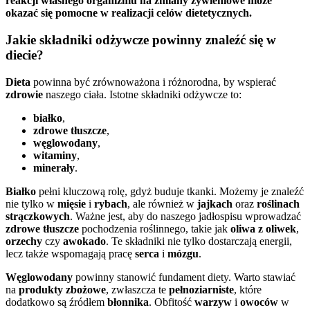
reakcji własnego organizmu na zmiany żywieniowe może
okazać się pomocne w realizacji celów dietetycznych.
Jakie składniki odżywcze powinny znaleźć się w
diecie?
Dieta
powinna być zrównoważona i różnorodna, by wspierać
zdrowie
naszego ciała. Istotne składniki odżywcze to:
białko
,
zdrowe tłuszcze
,
węglowodany
,
witaminy
,
minerały
.
Białko
pełni kluczową rolę, gdyż buduje tkanki. Możemy je znaleźć
nie tylko w
mięsie
i
rybach
, ale również w
jajkach
oraz
roślinach
strączkowych
. Ważne jest, aby do naszego jadłospisu wprowadzać
zdrowe tłuszcze
pochodzenia roślinnego, takie jak
oliwa z oliwek
,
orzechy
czy
awokado
. Te składniki nie tylko dostarczają energii,
lecz także wspomagają pracę
serca
i
mózgu
.
Węglowodany
powinny stanowić fundament diety. Warto stawiać
na
produkty zbożowe
, zwłaszcza te
pełnoziarniste
, które
dodatkowo są źródłem
błonnika
. Obfitość
warzyw
i
owoców
w