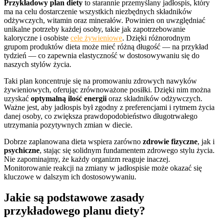
Przykładowy plan diety
to starannie przemyślany jadłospis, który
ma na celu dostarczenie wszystkich niezbędnych składników
odżywczych, witamin oraz minerałów. Powinien on uwzględniać
unikalne potrzeby każdej osoby, takie jak zapotrzebowanie
kaloryczne i osobiste
cele żywieniowe
. Dzięki różnorodnym
grupom produktów dieta może mieć różną długość — na przykład
tydzień — co zapewnia elastyczność w dostosowywaniu się do
naszych stylów życia.
Taki plan koncentruje się na promowaniu zdrowych nawyków
żywieniowych, oferując zrównoważone posiłki. Dzięki nim można
uzyskać
optymalną ilość energii
oraz składników odżywczych.
Ważne jest, aby jadłospis był zgodny z preferencjami i rytmem życia
danej osoby, co zwiększa prawdopodobieństwo długotrwałego
utrzymania pozytywnych zmian w diecie.
Dobrze zaplanowana dieta wspiera zarówno
zdrowie fizyczne
, jak i
psychiczne
, stając się solidnym fundamentem zdrowego stylu życia.
Nie zapominajmy, że każdy organizm reaguje inaczej.
Monitorowanie reakcji na zmiany w jadłospisie może okazać się
kluczowe w dalszym ich dostosowywaniu.
Jakie są podstawowe zasady
przykładowego planu diety?