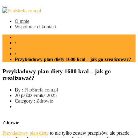
FitoStrefa.com.pl
O mnie
Współpraca i kontakt
Home
/
Zdrowie
/
Przykładowy plan diety 1600 kcal – jak go zrealizować?
Przykładowy plan diety 1600 kcal – jak go
zrealizować?
By :
FitoStrefa.com.pl
20 października 2025
Category :
Zdrowie
Zdrowie
Przykładowy plan diety
to nie tylko zestaw przepisów, ale przede