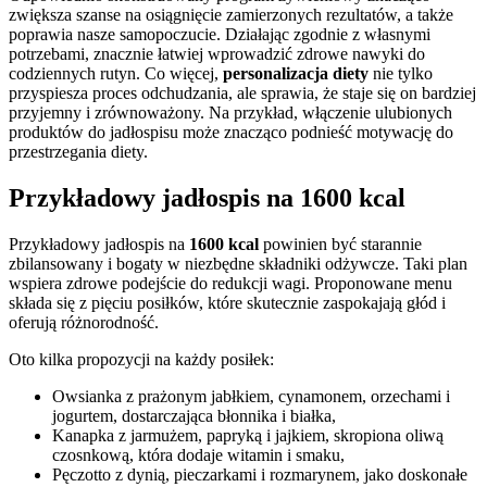
zwiększa szanse na osiągnięcie zamierzonych rezultatów, a także
poprawia nasze samopoczucie. Działając zgodnie z własnymi
potrzebami, znacznie łatwiej wprowadzić zdrowe nawyki do
codziennych rutyn. Co więcej,
personalizacja diety
nie tylko
przyspiesza proces odchudzania, ale sprawia, że staje się on bardziej
przyjemny i zrównoważony. Na przykład, włączenie ulubionych
produktów do jadłospisu może znacząco podnieść motywację do
przestrzegania diety.
Przykładowy jadłospis na 1600 kcal
Przykładowy jadłospis na
1600 kcal
powinien być starannie
zbilansowany i bogaty w niezbędne składniki odżywcze. Taki plan
wspiera zdrowe podejście do redukcji wagi. Proponowane menu
składa się z pięciu posiłków, które skutecznie zaspokajają głód i
oferują różnorodność.
Oto kilka propozycji na każdy posiłek:
Owsianka z prażonym jabłkiem, cynamonem, orzechami i
jogurtem, dostarczająca błonnika i białka,
Kanapka z jarmużem, papryką i jajkiem, skropiona oliwą
czosnkową, która dodaje witamin i smaku,
Pęczotto z dynią, pieczarkami i rozmarynem, jako doskonałe