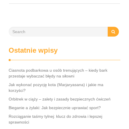
cery. Składniki takie jak miód, cynamon czy aloes mają
niezwykłe właściwości …
Ostatnie wpisy
Ciasnota podbarkowa u osób trenujących – kiedy bark
przestaje wybaczać błędy na siłowni
Jak wykonać pozycję kota (Marjaryasana) i jakie ma
korzyści?
Orbitrek w ciąży – zalety i zasady bezpiecznych ćwiczeń
Bieganie a żylaki: Jak bezpiecznie uprawiać sport?
Rozciąganie taśmy tylnej: klucz do zdrowia i lepszej
sprawności