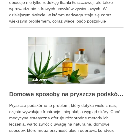
obiecuje nie tylko redukcję tkanki tłuszczowej, ale także
wprowadzenie zdrowych nawyków żywieniowych. W
dzisiejszym świecie, w którym nadwaga staje się coraz
większym problemem, coraz więcej osób poszukuje
sposobów na skuteczne i bezpieczne zrzucenie zbędnych
kilogramów. Kluczowym elementem tej diety jest umiejętne
dostosowanie …
Zdrowie
Domowe sposoby na pryszcze podskórne: skuteczne metody i składniki
Pryszcze podskórne to problem, który dotyka wielu z nas,
często wywołując frustrację i niepokój o wygląd skóry. Choć
medycyna estetyczna oferuje różnorodne metody ich
leczenia, warto zwrócić uwagę na naturalne, domowe
sposoby, które mogą przynieść ulgę i poprawić kondycję