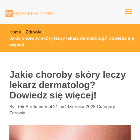
FitoStrefa.com.pl
Home
/
Zdrowie
/
Jakie choroby skóry leczy lekarz dermatolog? Dowiedz się
więcej!
Jakie choroby skóry leczy
lekarz dermatolog?
Dowiedz się więcej!
By :
FitoStrefa.com.pl
21 października 2025
Category :
Zdrowie