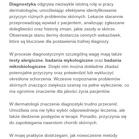
Diagnostyka
odgrywa niezwykle istotną rolę w pracy
dermatologów, umożliwiając efektywne identyfikowanie
przyczyn różnych problemów skórnych. Lekarze starannie
przeprowadzają wywiad z pacjentem, analizując zgłaszane
dolegliwości oraz historię zmian, jakie zaszły w skórze.
Obserwacja stanu dermy dostarcza cennych wskazówek,
które są kluczowe dla postawienia trafnej diagnozy.
W procesie diagnostycznym szczególną wagę mają także
testy alergiczne
,
badania mykologiczne
oraz
badania
mikrobiologiczne
. Dzięki nim można dokładnie zbadać
potencjalne przyczyny oraz potwierdzić lub wykluczyć
określone schorzenia. Wczesne rozpoznanie problemów
skórnych znacząco zwiększa szansę na pełne wyleczenie, co
ma ogromne znaczenie dla jakości życia pacjentów.
W dermatologii znaczenie diagnostyki trudno przecenić.
Umożliwia ona nie tylko wybór odpowiedniego leczenia, ale
także śledzenie postępów w terapii. Ponadto, przyczynia się
do zapobiegania nawrotom chorób skórnych.
W mojej praktyce dostrzegam, jak nowoczesne metody