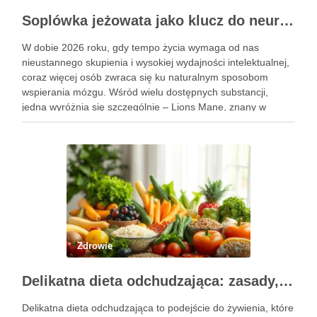
Soplówka jeżowata jako klucz do neuroregeneracji. Dlaczego Lions Mane podbija świat suplementów
W dobie 2026 roku, gdy tempo życia wymaga od nas
nieustannego skupienia i wysokiej wydajności intelektualnej,
coraz więcej osób zwraca się ku naturalnym sposobom
wspierania mózgu. Wśród wielu dostępnych substancji,
jedna wyróżnia się szczególnie – Lions Mane, znany w
Polsce jako soplówka jeżowata. Ten niezwykły grzyb witalny,
od wieków stosowany …
Zdrowie
Delikatna dieta odchudzająca: zasady, jadłospis i efekty
Delikatna dieta odchudzająca to podejście do żywienia, które