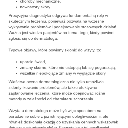
choroby mechaniczne,
nowotwory skóry.
Precyzyjna diagnostyka odgrywa fundamentalną rolę w
skutecznym leczeniu, ponieważ pozwala na wczesne
wykrywanie problemów i podejmowanie stosownych działań.
Ważna jest wiedza pacjentów na temat tego, kiedy powinni
zgłosić się do dermatologa.
Typowe objawy, które powinny skłonić do wizyty, to:
uparcie świąd,
zmiany skórne, które nie ustępują lub się pogarszają,
wszelkie niepokojące zmiany w wyglądzie skóry.
Właściwa ocena dermatologiczna nie tylko umożliwia
zidentyfikowanie problemów, ale także efektywne
zaplanowanie leczenia, które może obejmować różne
metody w zależności od charakteru schorzenia.
Wizyta u dermatologa może być więc sposobem na
poradzenie sobie z już istniejącymi dolegliwościami, ale
również doskonałą okazją do uzyskania cennych wskazówek
dotyczących zdrowia skóry. Korzystając z tej możliwości,