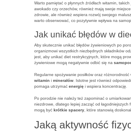
Warto pamiętać o płynnych źródłach witamin, takich
awokado czy orzechów, również mają swoje miejsce 
zdrowie, ale również wspiera rozwój swojego malus
warto obserwować, co pozytywnie wpływa na samopo
Jak unikać błędów w die
Aby skutecznie unikać błędów żywieniowych po poro
organizmowi wszystkich niezbędnych składników o
jest, aby unikać diet restrykcyjnych, które mogą pr
żywieniowe mogą negatywnie odbić się na
samopoc
Regularne spożywanie posiłków oraz różnorodność w
witamin
i
minerałów
. Istotne jest również odpowied
pomaga utrzymać
energię
i wspiera koncentrację.
Po porodzie nie należy też zapominać o umiarkowan
niezdrowe, dlatego lepiej zacząć od łagodniejszych 
mogą być
krótkie spacery
, które stanowią doskona
Jaką aktywność fizy