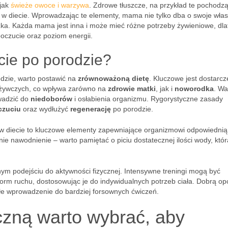
 jak
świeże owoce i warzywa
. Zdrowe tłuszcze, na przykład te pochodz
w diecie. Wprowadzając te elementy, mama nie tylko dba o swoje wła
zka. Każda mama jest inna i może mieć różne potrzeby żywieniowe, dl
czucie oraz poziom energii.
cie po porodzie?
dzie, warto postawić na
zrównoważoną dietę
. Kluczowe jest dostarcz
dżywczych, co wpływa zarówno na
zdrowie matki
, jak i
noworodka
. W
owadzić do
niedoborów
i osłabienia organizmu. Rygorystyczne zasady
zuciu
oraz wydłużyć
regenerację
po porodzie.
 diecie to kluczowe elementy zapewniające organizmowi odpowiednią 
nie nawodnienie – warto pamiętać o piciu dostatecznej ilości wody, któr
ym podejściu do aktywności fizycznej. Intensywne treningi mogą być
form ruchu, dostosowując je do indywidualnych potrzeb ciała. Dobrą op
łe wprowadzenie do bardziej forsownych ćwiczeń.
czną warto wybrać, aby