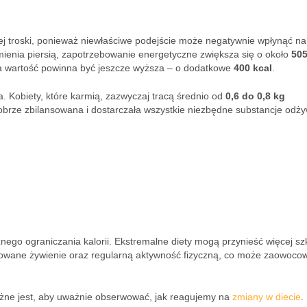
j troski, ponieważ niewłaściwe podejście może negatywnie wpłynąć na
rmienia piersią, zapotrzebowanie energetyczne zwiększa się o około
505
 ta wartość powinna być jeszcze wyższa – o dodatkowe
400 kcal
.
. Kobiety, które karmią, zazwyczaj tracą średnio od
0,6 do 0,8 kg
 dobrze zbilansowana i dostarczała wszystkie niezbędne substancje odż
znego ograniczania kalorii. Ekstremalne diety mogą przynieść więcej s
nsowane żywienie oraz regularną aktywność fizyczną, co może zaowoco
ne jest, aby uważnie obserwować, jak reagujemy na
zmiany w diecie
.