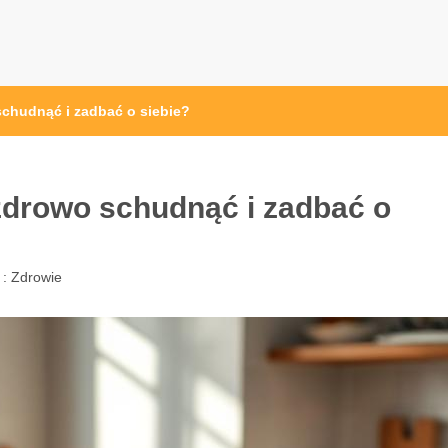
pl
schudnąć i zadbać o siebie?
 zdrowo schudnąć i zadbać o
 :
Zdrowie