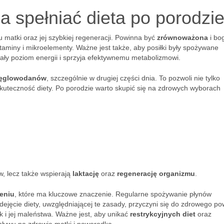
a spełniać dieta po porodzi
matki oraz jej szybkiej regeneracji. Powinna być
zrównoważona
i bo
 witaminy i mikroelementy. Ważne jest także, aby posiłki były spożywane
ały poziom energii i sprzyja efektywnemu metabolizmowi.
węglowodanów
, szczególnie w drugiej części dnia. To pozwoli nie tylko
skuteczność diety. Po porodzie warto skupić się na zdrowych wyborach
ów, lecz także wspierają
laktację
oraz
regenerację organizmu
.
eniu
, które ma kluczowe znaczenie. Regularne spożywanie płynów
ejęcie diety, uwzględniającej te zasady, przyczyni się do zdrowego po
 i jej maleństwa. Ważne jest, aby unikać
restrykcyjnych diet
oraz