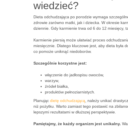
wiedzieć?
Dieta odchudzająca po porodzie wymaga szczególne
zdrowie zarówno matki, jak i dziecka. W okresie ka
dziennie. Gdy karmienie trwa od 6 do 12 miesięcy,
Karmienie piersią może ułatwiać proces odchudzania
miesięcznie. Dlatego kluczowe jest, aby dieta była
co pomoże uniknąć niedoborów.
Szczególnie korzystne jest:
włączenie do jadłospisu owoców,
warzyw,
źródeł białka,
produktów pełnoziarnistych.
Planując
dietę odchudzającą
, należy unikać drastyc
niż pożytku. Warto zamiast tego postawić na zbila
lepszymi rezultatami w dłuższej perspektywie.
Pamiętajmy, że każdy organizm jest unikalny.
Waż