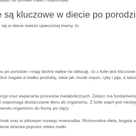
pływu na zdrowie matki i noworodka.
e są kluczowe w diecie po porodz
 się w diecie świeżo upieczonej mamy, to:
po porodzie i mają istotny wpływ na laktację, co z kolei jest kluczowe
 bogate w białko produkty, takie jak chude mięso, ryby i jaja, a takż
ergii oraz wspierania procesów metabolicznych. Żelazo ma fundament
ż wspomaga dostarczanie tlenu do organizmu. Z kolei wapń jest niezbę
powrotu organizmu do formy po ciąży.
mórek oraz w zdrowym rozwoju noworodka. Różnorodna dieta, bogata w
ienie dziecka poprzez mleko matki.