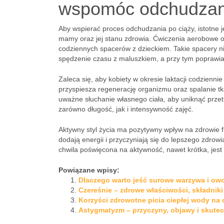
wspomóc odchudzani
Aby wspierać proces odchudzania po ciąży, istotne j
mamy oraz jej stanu zdrowia. Ćwiczenia aerobowe o
codziennych spacerów z dzieckiem. Takie spacery ni
spędzenie czasu z maluszkiem, a przy tym poprawiaj
Zaleca się, aby kobiety w okresie laktacji codzienn
przyspiesza regenerację organizmu oraz spalanie tk
uważne słuchanie własnego ciała, aby uniknąć prze
zarówno długość, jak i intensywność zajęć.
Aktywny styl życia ma pozytywny wpływ na zdrowie 
dodają energii i przyczyniają się do lepszego zdro
chwila poświęcona na aktywność, nawet krótka, jes
Powiązane wpisy:
Dlaczego warto jeść surowe warzywa i ow
Czereśnie – zdrowe właściwości, składnik
Korzyści zdrowotne picia ciepłej wody na 
Astygmatyzm – przyczyny, objawy i skute