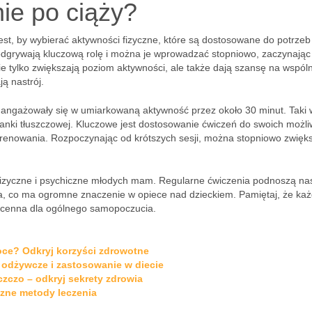
e po ciąży?
est, by wybierać aktywności fizyczne, które są dostosowane do potrzeb
dgrywają kluczową rolę i można je wprowadzać stopniowo, zaczynając
e tylko zwiększają poziom aktywności, ale także dają szansę na wspól
ą nastrój.
ie angażowały się w umiarkowaną aktywność przez około 30 minut. Taki 
anki tłuszczowej. Kluczowe jest dostosowanie ćwiczeń do swoich możliw
trenowania. Rozpoczynając od krótszych sesji, można stopniowo zwięk
fizyczne i psychiczne młodych mam. Regularne ćwiczenia podnoszą nas
wia, co ma ogromne znaczenie w opiece nad dzieckiem. Pamiętaj, że ka
t cenna dla ogólnego samopoczucia.
oce? Odkryj korzyści zdrowotne
i odżywcze i zastosowanie w diecie
czczo – odkryj sekrety zdrowia
czne metody leczenia