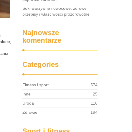
Soki warzywne i owocowe: zdrowe
przepisy i właściwości prozdrowotne
Najnowsze
m
komentarze
lorie,
zania
Categories
Fitness i sport
574
Inne
25
Uroda
116
Zdrowie
194
Sport i fitness