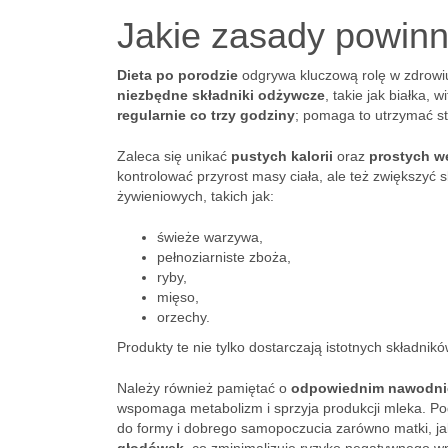
Jakie zasady powinn
Dieta po porodzie
odgrywa kluczową rolę w zdrowiu 
niezbędne składniki odżywcze
, takie jak białka,
regularnie co trzy godziny
; pomaga to utrzymać st
Zaleca się unikać
pustych kalorii
oraz
prostych 
kontrolować przyrost masy ciała, ale też zwiększyć 
żywieniowych, takich jak:
świeże warzywa,
pełnoziarniste zboża,
ryby,
mięso,
orzechy.
Produkty te nie tylko dostarczają istotnych składnik
Należy również pamiętać o
odpowiednim nawodni
wspomaga metabolizm i sprzyja produkcji mleka. Pod
do formy i dobrego samopoczucia zarówno matki, jak