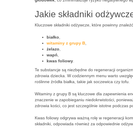
głodówek
, co zminimalizuje ryzyko negatywnego w
Jakie składniki odżywcz
Kluczowe składniki odżywcze, które powinny znaleźć
białko
,
witaminy z grupy B
,
żelazo
,
wapń
,
kwas foliowy
.
Te substancje są niezbędne do regeneracji organizmu 
zdrowia dziecka. W codziennym menu warto uwzględnić
roślinne źródła białka, takie jak soczewica czy tofu.
Witaminy z grupy B są kluczowe dla zapewnienia en
znaczenie w zapobieganiu niedokrwistości, poniewa
zdrowia kości, co jest szczególnie istotne podczas 
Kwas foliowy odgrywa ważną rolę w regeneracji ko
składniki, odpowiada również za odpowiednie odżyw