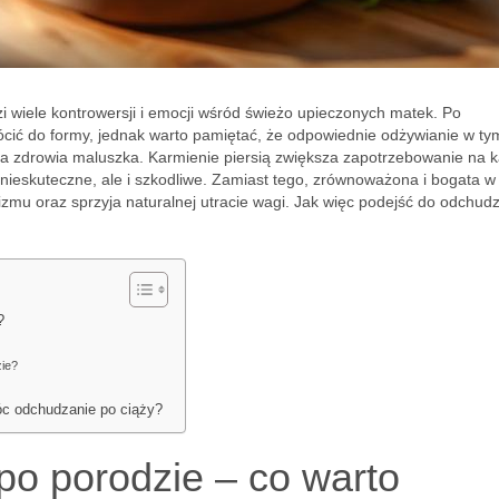
zi wiele kontrowersji i emocji wśród świeżo upieczonych matek. Po
ócić do formy, jednak warto pamiętać, że odpowiednie odżywianie w ty
 dla zdrowia maluszka. Karmienie piersią zwiększa zapotrzebowanie na ka
o nieskuteczne, ale i szkodliwe. Zamiast tego, zrównoważona i bogata w
izmu oraz sprzyja naturalnej utracie wagi. Jak więc podejść do odchud
?
zie?
c odchudzanie po ciąży?
po porodzie – co warto